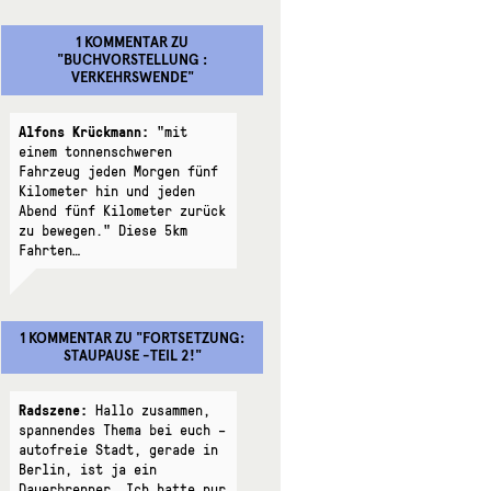
1 KOMMENTAR
ZU
"
BUCHVORSTELLUNG :
VERKEHRSWENDE
"
Alfons Krückmann:
"mit
einem tonnenschweren
Fahrzeug jeden Morgen fünf
Kilometer hin und jeden
Abend fünf Kilometer zurück
zu bewegen." Diese 5km
Fahrten…
1 KOMMENTAR
ZU "
FORTSETZUNG:
STAUPAUSE -TEIL 2!
"
Radszene:
Hallo zusammen,
spannendes Thema bei euch –
autofreie Stadt, gerade in
Berlin, ist ja ein
Dauerbrenner. Ich hatte nur