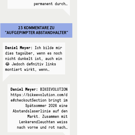
permanent durch…
23 KOMMENTARE
ZU
"
AUFGEPIMPTER ABSTANDHALTER
"
Daniel Meyer:
Ich bilde mir
dies tagsüber, wenn es noch
nicht dunkelt ist, auch ein
😂 Jedoch definitiv links
montiert wirkt, wenn…
Daniel Meyer:
BIKEEVOLUTION
https://bikeevolution.com/d
e#checkoutSection bringt im
Spätsommer 2026 eine
Abstandslaserlinie auf den
Markt. Zusammen mit
Lenkerendleuchten weiss
nach vorne und rot nach…