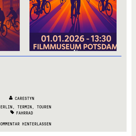
CARESTYN
CATEGORIES:
BERLIN
,
TERMIN
,
TOUREN
TAGS:
FAHRRAD
KOMMENTAR HINTERLASSEN