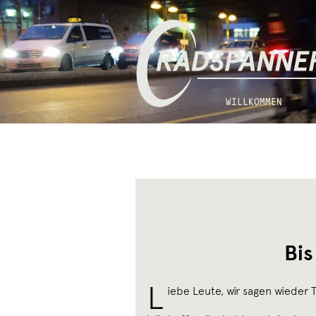
Zur
Zum
Radspannerei
Navigation
Inhalt
springen
springen
WILLKOMMEN
Bis
L
iebe Leute, wir sagen wieder 