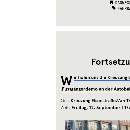
CATEGO
RADWEG
TAGS:
FAHRR
Fortsetzu
W
ir holen uns die Kreuzung
,
Fussgängerdemo an der Autoba
Ort:
Kreuzung Elsenstraße/Am T
Zeit:
Freitag, 12. September | 17