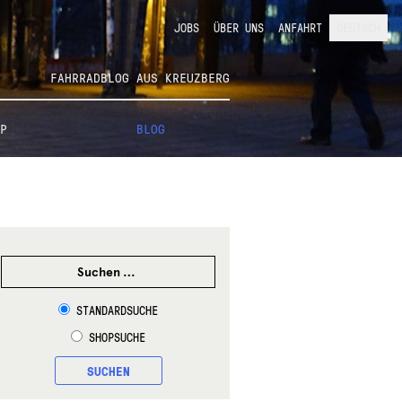
JOBS
ÜBER UNS
ANFAHRT
DEUTSCH
FAHRRADBLOG AUS KREUZBERG
P
BLOG
SUCHEN
NACH:
STANDARDSUCHE
SHOPSUCHE
SUCHEN