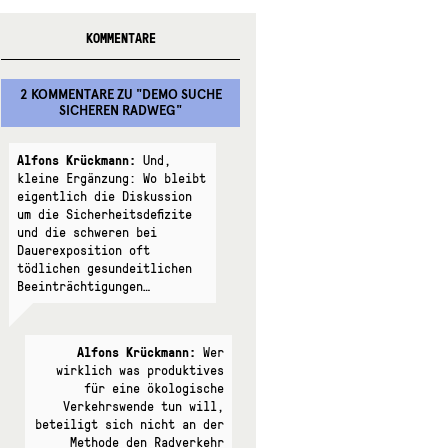
KOMMENTARE
2 KOMMENTARE
ZU "
DEMO SUCHE
SICHEREN RADWEG
"
Alfons Krückmann:
Und,
kleine Ergänzung: Wo bleibt
eigentlich die Diskussion
um die Sicherheitsdefizite
und die schweren bei
Dauerexposition oft
tödlichen gesundeitlichen
Beeinträchtigungen…
Alfons Krückmann:
Wer
wirklich was produktives
für eine ökologische
Verkehrswende tun will,
beteiligt sich nicht an der
Methode den Radverkehr