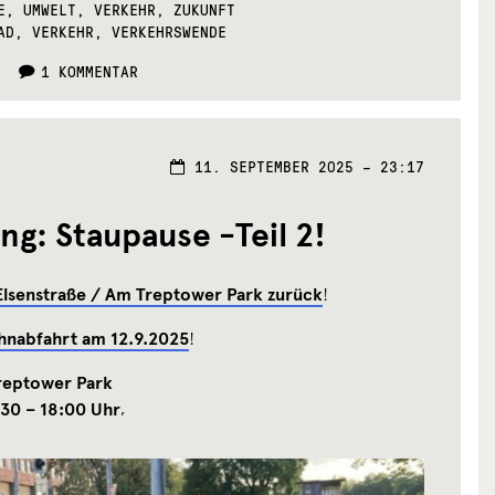
RIES:
E
,
UMWELT
,
VERKEHR
,
ZUKUNFT
AD
,
VERKEHR
,
VERKEHRSWENDE
1 KOMMENTAR
11.
11. SEPTEMBER 2025 – 23:17
SEPTEMBE
2025
ng: Staupause -Teil 2!
 Elsenstraße / Am Treptower Park zurück
!
hnabfahrt am 12.9.2025
!
reptower Park
:30 – 18:00 Uhr
‚