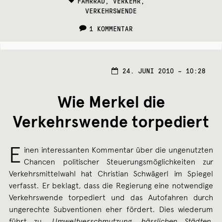
TAGS:
FAHRRAD
,
VERKEHR
,
VERKEHRSWENDE
1 KOMMENTAR
24. JUNI 2010 – 10:28
Wie Merkel die
Verkehrswende torpediert
E
inen interessanten Kommentar über die ungenutzten
Chancen politischer Steuerungsmöglichkeiten zur
Verkehrsmittelwahl hat Christian Schwägerl im Spiegel
verfasst. Er beklagt, dass die Regierung eine notwendige
Verkehrswende torpediert und das Autofahren durch
ungerechte Subventionen eher fördert. Dies wiederum
führt zu „
Umweltverschmutzung, hässlichen Städten,