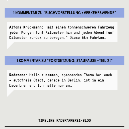
1 KOMMENTAR
ZU "
BUCHVORSTELLUNG : VERKEHRSWENDE
"
Alfons Krückmann:
"mit einem tonnenschweren Fahrzeug
jeden Morgen fünf Kilometer hin und jeden Abend fünf
Kilometer zurück zu bewegen." Diese 5km Fahrten…
1 KOMMENTAR
ZU "
FORTSETZUNG: STAUPAUSE -TEIL 2!
"
Radszene:
Hallo zusammen, spannendes Thema bei euch
– autofreie Stadt, gerade in Berlin, ist ja ein
Dauerbrenner. Ich hatte nur am…
TIMELINE RADSPANNEREI-BLOG