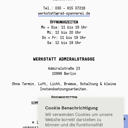
Tel.: 030 – 615 07218
werkstatt@rad-spannerei.de
ÖFFNUNGSZEITEN
Mo + Die: 11 bis 19 Uhr
Mi: 12 bis 20 Uhr
Do + Fr: 11 bis 19 Uhr
Sa: 12 bis 19 Uhr
WERKSTATT ADMIRALSTRASSE
Admiralstraße 23
10999 Berlin
Ohne Termin. Luft, Licht, Bremse, Schaltung & kleine
Instandsetzungsarbeiten.
ÖFFUNGSZEITEN
SOMMERPAUSE bis Anfang September!
Cookie Benachrichtigung
Wir verwenden Cookies um unsere
Website korrekt darstellen zu
© 2025 RADSPANNEREI, BERLIN.
können und die Funktionalität
WEBDESIGN BY
ERROR:UNDEFINED DESIGN
.