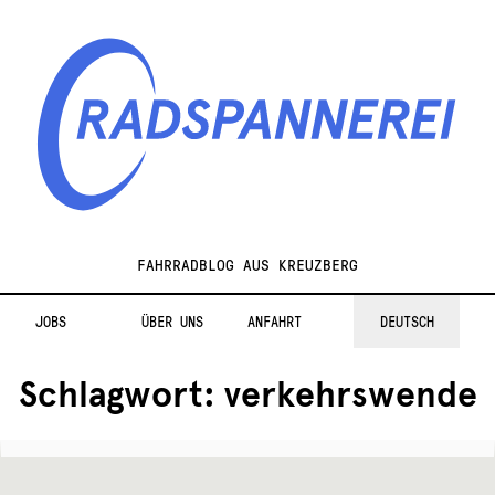
Zur
Zum
Navigation
Inhalt
springen
springen
Radspannerei
FAHRRADBLOG AUS KREUZBERG
JOBS
ÜBER UNS
ANFAHRT
DEUTSCH
Schlagwort:
verkehrswende