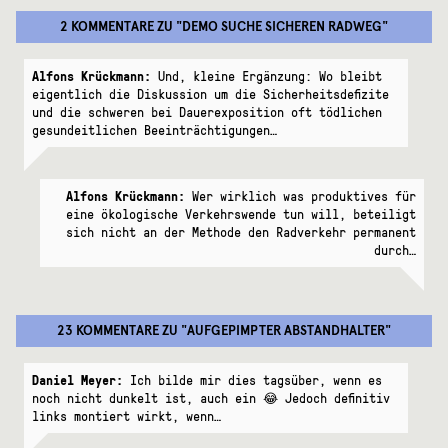
2 KOMMENTARE
ZU "
DEMO SUCHE SICHEREN RADWEG
"
Alfons Krückmann:
Und, kleine Ergänzung: Wo bleibt
eigentlich die Diskussion um die Sicherheitsdefizite
und die schweren bei Dauerexposition oft tödlichen
gesundeitlichen Beeinträchtigungen…
Alfons Krückmann:
Wer wirklich was produktives für
eine ökologische Verkehrswende tun will, beteiligt
sich nicht an der Methode den Radverkehr permanent
durch…
23 KOMMENTARE
ZU "
AUFGEPIMPTER ABSTANDHALTER
"
Daniel Meyer:
Ich bilde mir dies tagsüber, wenn es
noch nicht dunkelt ist, auch ein 😂 Jedoch definitiv
links montiert wirkt, wenn…