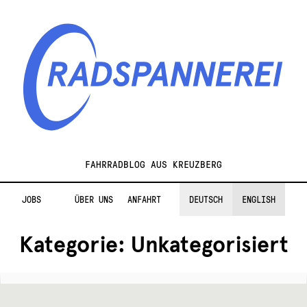
Zur
Zum
Navigation
Inhalt
springen
springen
Radspannerei
FAHRRADBLOG AUS KREUZBERG
JOBS
ÜBER UNS
ANFAHRT
DEUTSCH
ENGLISH
Kategorie:
Unkategorisiert