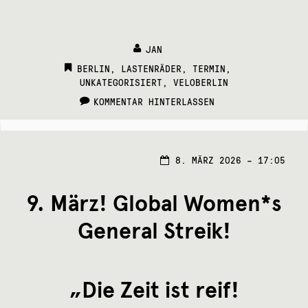
JAN
CATEGORIES:
BERLIN
,
LASTENRÄDER
,
TERMIN
,
UNKATEGORISIERT
,
VELOBERLIN
KOMMENTAR HINTERLASSEN
8.
8. MÄRZ 2026 – 17:05
MÄRZ
2026
9. März! Global Women*s
General Streik!
„Die Zeit ist reif!