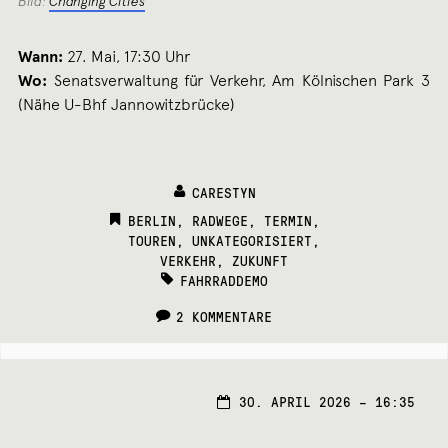
Bild:
Changing Cities
Wann:
27. Mai, 17:30 Uhr
Wo:
Senatsverwaltung für Verkehr, Am Kölnischen Park 3
(Nähe U-Bhf Jannowitzbrücke)
CARESTYN
CATEGORIES:
BERLIN
,
RADWEGE
,
TERMIN
,
TOUREN
,
UNKATEGORISIERT
,
VERKEHR
,
ZUKUNFT
TAGS:
FAHRRADDEMO
2 KOMMENTARE
30.
30. APRIL 2026 – 16:35
APRI
2026