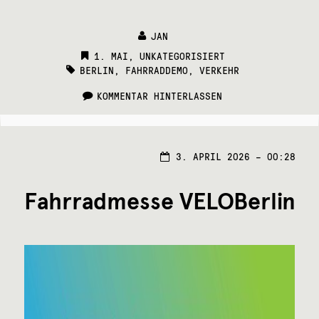
JAN
CATEGORIES:
1. MAI
,
UNKATEGORISIERT
TAGS:
BERLIN
,
FAHRRADDEMO
,
VERKEHR
KOMMENTAR HINTERLASSEN
7.
3. APRIL 2026 – 00:28
APRI
2026
Fahrradmesse VELOBerlin