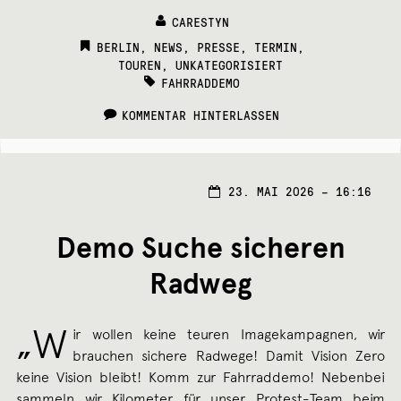
CARESTYN
CATEGORIES:
BERLIN
,
NEWS
,
PRESSE
,
TERMIN
,
TOUREN
,
UNKATEGORISIERT
TAGS:
FAHRRADDEMO
KOMMENTAR HINTERLASSEN
23.
23. MAI 2026 – 16:16
MAI
2026
Demo Suche sicheren
Radweg
„W
ir wollen keine teuren Imagekampagnen, wir
brauchen sichere Radwege! Damit Vision Zero
keine Vision bleibt! Komm zur Fahrraddemo! Nebenbei
sammeln wir Kilometer für unser Protest-Team beim