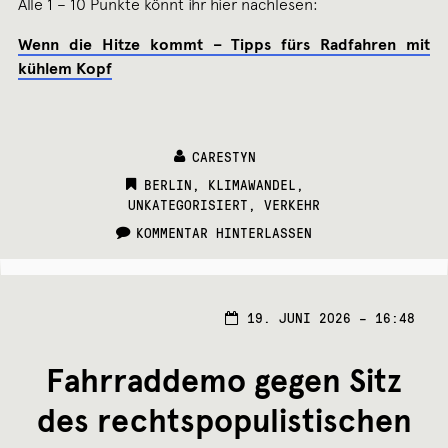
Alle 1 – 10 Punkte könnt ihr hier nachlesen:
Wenn die Hitze kommt – Tipps fürs Radfahren mit
kühlem Kopf
CARESTYN
CATEGORIES:
BERLIN
,
KLIMAWANDEL
,
UNKATEGORISIERT
,
VERKEHR
KOMMENTAR HINTERLASSEN
19.
19. JUNI 2026 – 16:48
JUNI
2026
Fahrraddemo gegen Sitz
des rechtspopulistischen