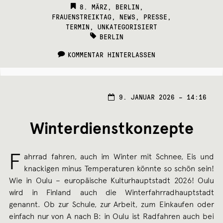
CATEGORIES:
8. MÄRZ
,
BERLIN
,
FRAUENSTREIKTAG
,
NEWS
,
PRESSE
,
TERMIN
,
UNKATEGORISIERT
TAGS:
BERLIN
KOMMENTAR HINTERLASSEN
11.
9. JANUAR 2026 – 14:16
JANU
2026
Winterdienstkonzepte
F
ahrrad fahren, auch im Winter mit Schnee, Eis und
knackigen minus Temperaturen könnte so schön sein!
Wie in Oulu – europäische Kulturhauptstadt 2026! Oulu
wird in Finland auch die Winterfahrradhauptstadt
genannt. Ob zur Schule, zur Arbeit, zum Einkaufen oder
einfach nur von A nach B: in Oulu ist Radfahren auch bei