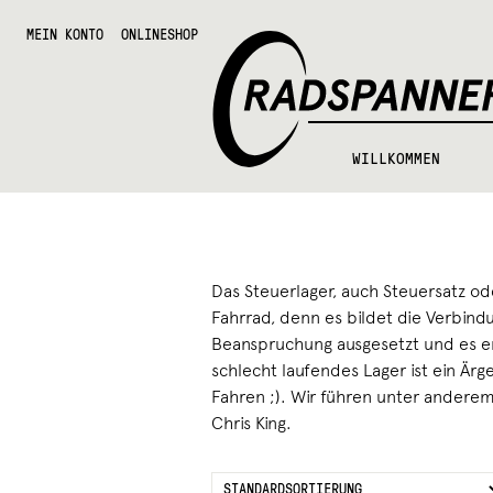
Zur
Zum
Radspannerei
Navigation
Inhalt
MEIN KONTO
ONLINESHOP
springen
springen
WILLKOMMEN
Das Steuerlager, auch Steuersatz ode
Fahrrad, denn es bildet die Verbin
Beanspruchung ausgesetzt und es em
schlecht laufendes Lager ist ein Ärg
Fahren ;). Wir führen unter anderem
Chris King.