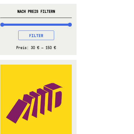
NACH PREIS FILTERN
MIN.
MAX.
FILTER
PREIS
PREIS
Preis:
30 €
—
150 €
s