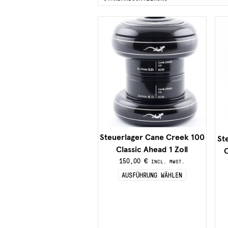
Steuerlager Cane Creek 100
St
Classic Ahead 1 Zoll
C
150,00
€
INCL. MWST.
Dieses
AUSFÜHRUNG WÄHLEN
Produkt
weist
mehrere
Variante
auf.
Die