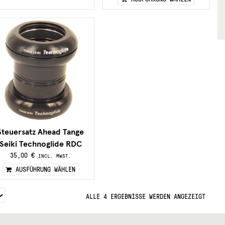
Die
Produ
Optionen
weist
können
mehre
auf
Varian
der
auf.
eite
Produktseite
Die
gewählt
Optio
werden
könne
auf
der
Produk
gewäh
werde
Steuersatz Ahead Tange
Seiki Technoglide RDC
35,00
€
INCL. MWST.
Dieses
AUSFÜHRUNG WÄHLEN
Produkt
weist
mehrere
ALLE 4 ERGEBNISSE WERDEN ANGEZEIGT
Varianten
auf.
Die