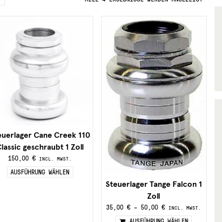
euerlager Cane Creek 110
lassic geschraubt 1 Zoll
150,00
€
INCL. MWST.
Dieses
AUSFÜHRUNG WÄHLEN
Produkt
Steuerlager Tange Falcon 1
weist
mehrere
Zoll
n
Varianten
35,00
€
–
50,00
€
INCL. MWST.
auf.
Diese
AUSFÜHRUNG WÄHLEN