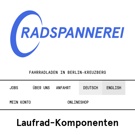
Zur
Zum
Navigation
Inhalt
springen
springen
Radspannerei
FAHRRADLADEN IN BERLIN-KREUZBERG
JOBS
ÜBER UNS
ANFAHRT
DEUTSCH
ENGLISH
MEIN KONTO
ONLINESHOP
Laufrad-Komponenten