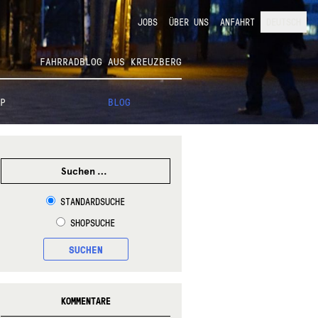
JOBS
ÜBER UNS
ANFAHRT
DEUTSCH
FAHRRADBLOG AUS KREUZBERG
P
BLOG
SUCHEN
NACH:
STANDARDSUCHE
SHOPSUCHE
SUCHEN
KOMMENTARE