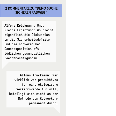
2 KOMMENTARE
ZU "
DEMO SUCHE
SICHEREN RADWEG
"
Alfons Krückmann:
Und,
kleine Ergänzung: Wo bleibt
eigentlich die Diskussion
um die Sicherheitsdefizite
und die schweren bei
Dauerexposition oft
tödlichen gesundeitlichen
Beeinträchtigungen…
Alfons Krückmann:
Wer
wirklich was produktives
für eine ökologische
Verkehrswende tun will,
beteiligt sich nicht an der
Methode den Radverkehr
permanent durch…