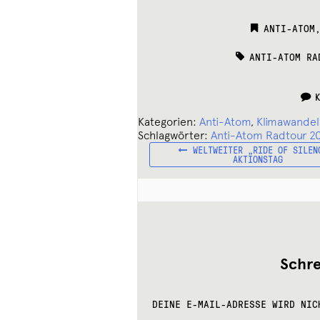
CATEGORIE
ANTI-ATOM
TAGS:
ANTI-ATOM RA
Kategorien:
Anti-Atom
,
Klimawandel
Schlagwörter:
Anti-Atom Radtour 2
VORHERIGER
Beitragsnavigation
WELTWEITER „RIDE OF SILEN
BEITRAG:
AKTIONSTAG
Schr
DEINE E-MAIL-ADRESSE WIRD NIC