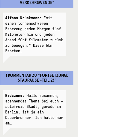
VERKEHRSWENDE
"
Alfons Krückmann:
"mit
einem tonnenschweren
Fahrzeug jeden Morgen fünf
Kilometer hin und jeden
Abend fünf Kilometer zurück
zu bewegen." Diese 5km
Fahrten…
1 KOMMENTAR
ZU "
FORTSETZUNG:
STAUPAUSE -TEIL 2!
"
Radszene:
Hallo zusammen,
spannendes Thema bei euch –
autofreie Stadt, gerade in
Berlin, ist ja ein
Dauerbrenner. Ich hatte nur
am…