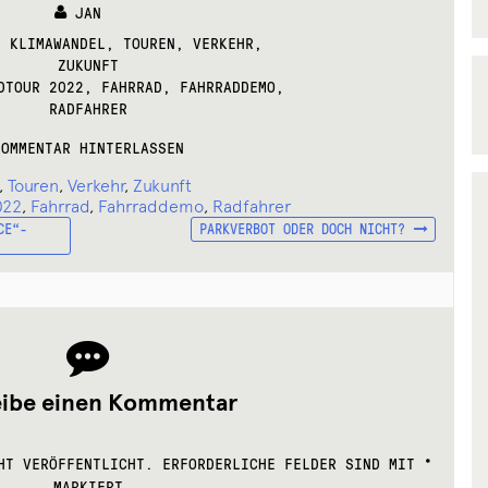
JAN
S:
,
KLIMAWANDEL
,
TOUREN
,
VERKEHR
,
ZUKUNFT
DTOUR 2022
,
FAHRRAD
,
FAHRRADDEMO
,
RADFAHRER
KOMMENTAR HINTERLASSEN
,
Touren
,
Verkehr
,
Zukunft
022
,
Fahrrad
,
Fahrraddemo
,
Radfahrer
NÄCHSTER
CE“-
PARKVERBOT ODER DOCH NICHT?
BEITRAG:
eibe einen Kommentar
HT VERÖFFENTLICHT.
ERFORDERLICHE FELDER SIND MIT
*
MARKIERT