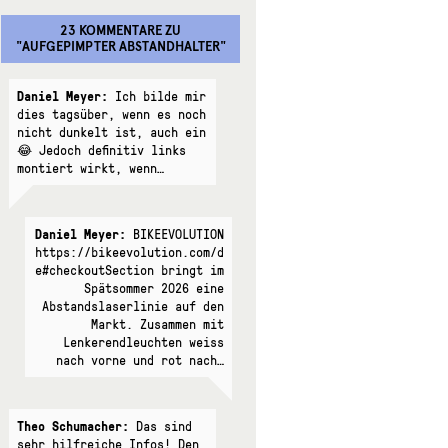
23 KOMMENTARE
ZU
"
AUFGEPIMPTER ABSTANDHALTER
"
Daniel Meyer:
Ich bilde mir
dies tagsüber, wenn es noch
nicht dunkelt ist, auch ein
😂 Jedoch definitiv links
montiert wirkt, wenn…
Daniel Meyer:
BIKEEVOLUTION
https://bikeevolution.com/d
e#checkoutSection bringt im
Spätsommer 2026 eine
Abstandslaserlinie auf den
Markt. Zusammen mit
Lenkerendleuchten weiss
nach vorne und rot nach…
Theo Schumacher:
Das sind
sehr hilfreiche Infos! Den