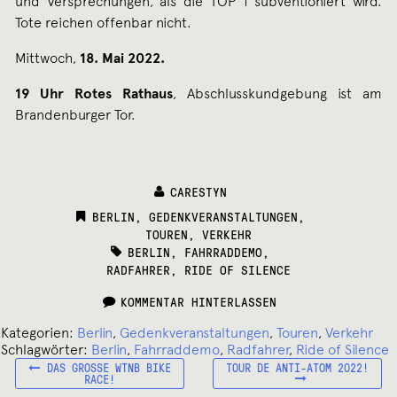
und Versprechungen, als die TOP 1 subventioniert wird.
Tote reichen offenbar nicht.
Mittwoch,
18. Mai 2022.
19 Uhr Rotes Rathaus
, Abschlusskundgebung ist am
Brandenburger Tor.
CARESTYN
CATEGORIES:
BERLIN
,
GEDENKVERANSTALTUNGEN
,
TOUREN
,
VERKEHR
TAGS:
BERLIN
,
FAHRRADDEMO
,
RADFAHRER
,
RIDE OF SILENCE
KOMMENTAR HINTERLASSEN
Kategorien:
Berlin
,
Gedenkveranstaltungen
,
Touren
,
Verkehr
Schlagwörter:
Berlin
,
Fahrraddemo
,
Radfahrer
,
Ride of Silence
VORHERIGER
NÄCHSTER
Beitragsnavigation
DAS GROSSE WTNB BIKE R
TOUR DE ANTI-ATOM 2022!
BEITRAG:
BEITRAG:
ACE!