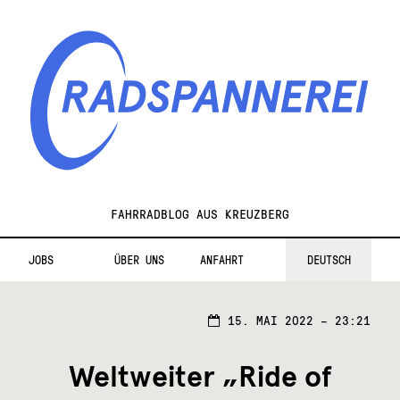
Zur
Zum
Navigation
Inhalt
springen
springen
Radspannerei
FAHRRADBLOG AUS KREUZBERG
JOBS
ÜBER UNS
ANFAHRT
DEUTSCH
15.
15. MAI 2022 – 23:21
MAI
2022
Weltweiter „Ride of