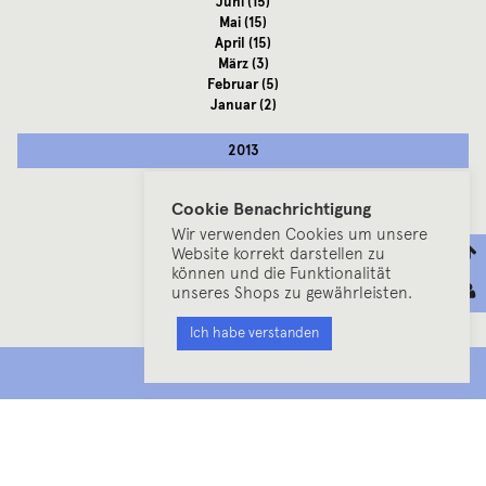
Juni
(15)
Mai
(15)
April
(15)
März
(3)
Februar
(5)
Januar
(2)
2013
Dezember
(6)
Cookie Benachrichtigung
November
(7)
Wir verwenden Cookies um unsere
Oktober
(17)
Website korrekt darstellen zu
September
(12)
können und die Funktionalität
August
(14)
unseres Shops zu gewährleisten.
Juli
(9)
Juni
(20)
Ich habe verstanden
Mai
(18)
April
(10)
MENU
März
(15)
Februar
(2)
Januar
(11)
2012