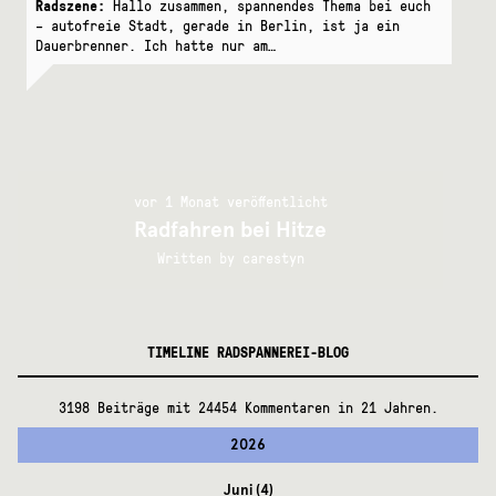
Radszene:
Hallo zusammen, spannendes Thema bei euch
– autofreie Stadt, gerade in Berlin, ist ja ein
Dauerbrenner. Ich hatte nur am…
vor 1 Monat veröffentlicht
Radfahren bei Hitze
Written by
carestyn
TIMELINE RADSPANNEREI-BLOG
3198 Beiträge mit 24454 Kommentaren in 21 Jahren.
2026
Juni
(4)