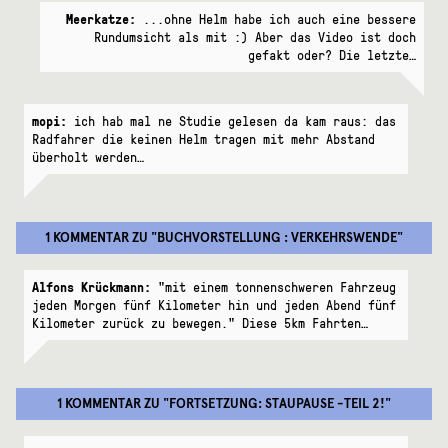
Meerkatze:
...ohne Helm habe ich auch eine bessere
Rundumsicht als mit :) Aber das Video ist doch
gefakt oder? Die letzte…
mopi:
ich hab mal ne Studie gelesen da kam raus: das
Radfahrer die keinen Helm tragen mit mehr Abstand
überholt werden…
1 KOMMENTAR
ZU "
BUCHVORSTELLUNG : VERKEHRSWENDE
"
Alfons Krückmann:
"mit einem tonnenschweren Fahrzeug
jeden Morgen fünf Kilometer hin und jeden Abend fünf
Kilometer zurück zu bewegen." Diese 5km Fahrten…
1 KOMMENTAR
ZU "
FORTSETZUNG: STAUPAUSE -TEIL 2!
"