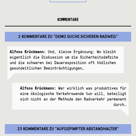
KOMMENTARE
2 KOMMENTARE
ZU "
DEMO SUCHE SICHEREN RADWEG
"
Alfons Krückmann:
Und, kleine Ergänzung: Wo bleibt
eigentlich die Diskussion um die Sicherheitsdefizite
und die schweren bei Dauerexposition oft tödlichen
gesundeitlichen Beeinträchtigungen…
Alfons Krückmann:
Wer wirklich was produktives für
eine ökologische Verkehrswende tun will, beteiligt
sich nicht an der Methode den Radverkehr permanent
durch…
23 KOMMENTARE
ZU "
AUFGEPIMPTER ABSTANDHALTER
"