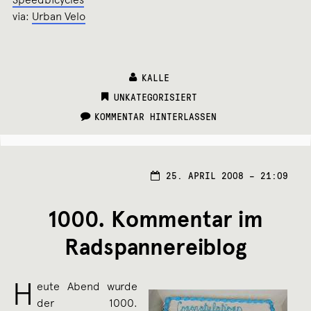
via:
Urban Velo
KALLE
CATEGORIES:
UNKATEGORISIERT
KOMMENTAR HINTERLASSEN
25.
25. APRIL 2008 – 21:09
APRI
2008
1000. Kommentar im
Radspannereiblog
H
eute Abend wurde
der 1000.