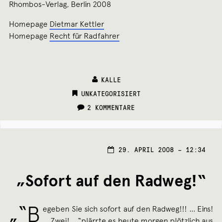
Rhombos-Verlag, Berlin 2008
Homepage
Dietmar Kettler
Homepage
Recht für Radfahrer
KALLE
CATEGORIES:
UNKATEGORISIERT
2 KOMMENTARE
29. APRIL 2008 – 12:34
„Sofort auf den Radweg!“
„“B
egeben Sie sich sofort auf den Radweg!!! … Eins!
… Zwei! …“plärrte es heute morgen plötzlich aus