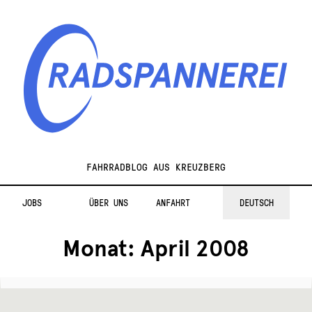
Zur
Zum
Navigation
Inhalt
springen
springen
Radspannerei
FAHRRADBLOG AUS KREUZBERG
JOBS
ÜBER UNS
ANFAHRT
DEUTSCH
Monat:
April 2008