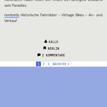
sein Paradies.
rembetis
Historische Fahrräder – Vintage Bikes – An- und
Verkauf
KALLE
CATEGORIES:
BERLIN
2 KOMMENTARE
Seitennummerierung
1
2
3
NÄCHSTER
der
Beiträge