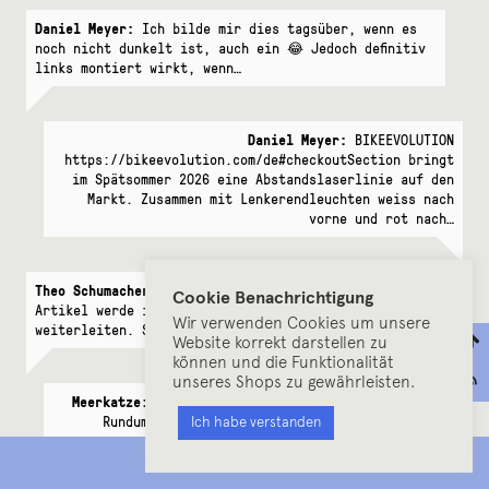
Daniel Meyer:
Ich bilde mir dies tagsüber, wenn es
noch nicht dunkelt ist, auch ein 😂 Jedoch definitiv
links montiert wirkt, wenn…
Daniel Meyer:
BIKEEVOLUTION
https://bikeevolution.com/de#checkoutSection bringt
im Spätsommer 2026 eine Abstandslaserlinie auf den
Markt. Zusammen mit Lenkerendleuchten weiss nach
vorne und rot nach…
Theo Schumacher:
Das sind sehr hilfreiche Infos! Den
Cookie Benachrichtigung
Artikel werde ich auf jeden Fall an meine Freundin
Wir verwenden Cookies um unsere
weiterleiten. Sie wird das sicherlich…
Website korrekt darstellen zu
können und die Funktionalität
unseres Shops zu gewährleisten.
Meerkatze:
...ohne Helm habe ich auch eine bessere
Rundumsicht als mit :) Aber das Video ist doch
Ich habe verstanden
gefakt oder? Die letzte…
MENU