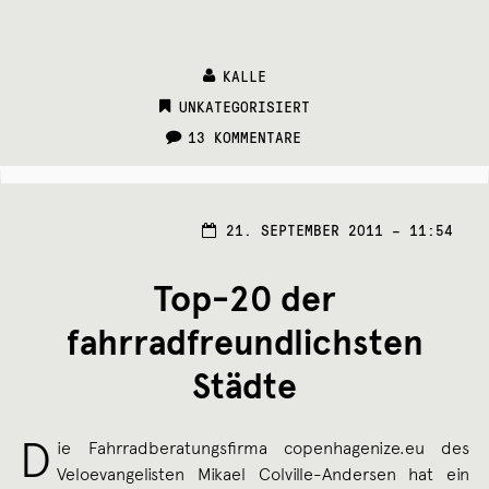
KALLE
CATEGORIES:
UNKATEGORISIERT
13 KOMMENTARE
21.
21. SEPTEMBER 2011 – 11:54
SEPT
2011
Top-20 der
fahrradfreundlichsten
Städte
D
ie Fahrradberatungsfirma copenhagenize.eu des
Veloevangelisten Mikael Colville-Andersen hat ein