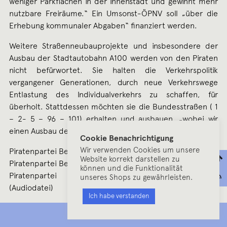
weniger Parkflächen in der Innenstadt und gewinnt mehr
nutzbare Freiräume.“ Ein Umsonst-ÖPNV soll „über die
Erhebung kommunaler Abgaben“ finanziert werden.
Weitere Straßenneubauprojekte und insbesondere der
Ausbau der Stadtautobahn A100 werden von den Piraten
nicht befürwortet. Sie halten die Verkehrspolitik
vergangener Generationen, durch neue Verkehrswege
Entlastung des Individualverkehrs zu schaffen, für
überholt. Stattdessen möchten sie die Bundesstraßen ( 1
– 2- 5 – 96 – 101) erhalten und ausbauen, „wobei wir
einen Ausbau der Fuß- und Radwege priorisieren“.
Cookie Benachrichtigung
Wir verwenden Cookies um unsere
Piratenpartei Berlin:
Wahlprogramm 2011
Website korrekt darstellen zu
Piratenpartei Berlin:
Wahlprogramm 2011 Verkehr
können und die Funktionalität
Piratenpartei Berlin:
Wahlprogramm 2011 Verkehr
unseres Shops zu gewährleisten.
(Audiodatei)
Ich habe verstanden
MENU