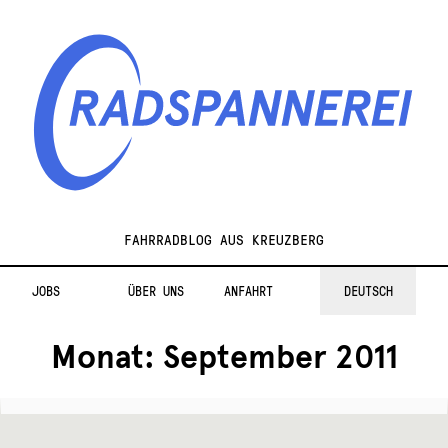
Zur
Zum
Navigation
Inhalt
springen
springen
Radspannerei
FAHRRADBLOG AUS KREUZBERG
JOBS
ÜBER UNS
ANFAHRT
DEUTSCH
Monat:
September 2011