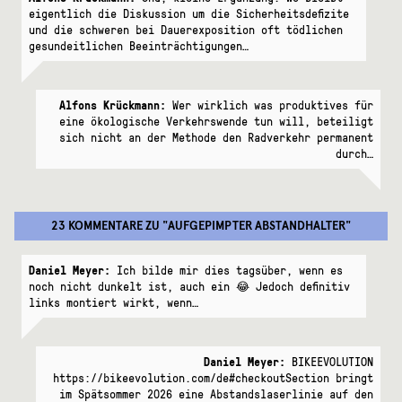
eigentlich die Diskussion um die Sicherheitsdefizite
und die schweren bei Dauerexposition oft tödlichen
gesundeitlichen Beeinträchtigungen…
Alfons Krückmann:
Wer wirklich was produktives für
eine ökologische Verkehrswende tun will, beteiligt
sich nicht an der Methode den Radverkehr permanent
durch…
23 KOMMENTARE
ZU "
AUFGEPIMPTER ABSTANDHALTER
"
Daniel Meyer:
Ich bilde mir dies tagsüber, wenn es
noch nicht dunkelt ist, auch ein 😂 Jedoch definitiv
links montiert wirkt, wenn…
Daniel Meyer:
BIKEEVOLUTION
https://bikeevolution.com/de#checkoutSection bringt
im Spätsommer 2026 eine Abstandslaserlinie auf den