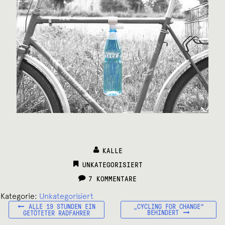
KALLE
CATEGORIES:
UNKATEGORISIERT
7 KOMMENTARE
Kategorie:
Unkategorisiert
VORHERIGER
NÄCHSTER
Beitragsnavigation
ALLE 19 STUNDEN EIN
„CYCLING FOR CHANGE“
BEITRAG:
BEITRAG:
BEHINDERT
GETÖTETER RADFAHRER