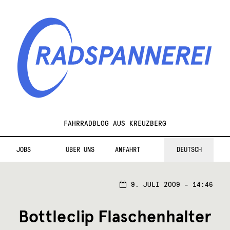
Zur
Zum
Navigation
Inhalt
springen
springen
Radspannerei
FAHRRADBLOG AUS KREUZBERG
JOBS
ÜBER UNS
ANFAHRT
DEUTSCH
9. JULI 2009 – 14:46
Bottleclip Flaschenhalter