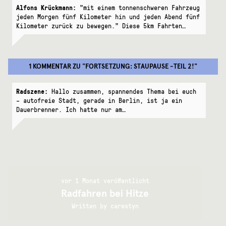
Alfons Krückmann:
"mit einem tonnenschweren Fahrzeug
jeden Morgen fünf Kilometer hin und jeden Abend fünf
Kilometer zurück zu bewegen." Diese 5km Fahrten…
1 KOMMENTAR
ZU "
FORTSETZUNG: STAUPAUSE -TEIL 2!
"
Radszene:
Hallo zusammen, spannendes Thema bei euch
– autofreie Stadt, gerade in Berlin, ist ja ein
Dauerbrenner. Ich hatte nur am…
vor 1 Monat veröffentlicht
Radfahren bei Hitze
Written by
carestyn