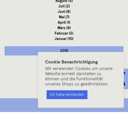
August
(5)
Juli
(2)
Juni
(8)
Mai
(7)
April
(1)
März
(8)
Februar
(5)
Januar
(10)
2015
Cookie Benachrichtigung
Dezember
(4)
November
(11)
Wir verwenden Cookies um unsere
Website korrekt darstellen zu
Oktober
(19)
können und die Funktionalität
September
(13)
unseres Shops zu gewährleisten.
August
(9)
Juli
(8)
Ich habe verstanden
Juni
(12)
Mai
(10)
MENU
April
(15)
März
(24)
Februar
(15)
Januar
(15)