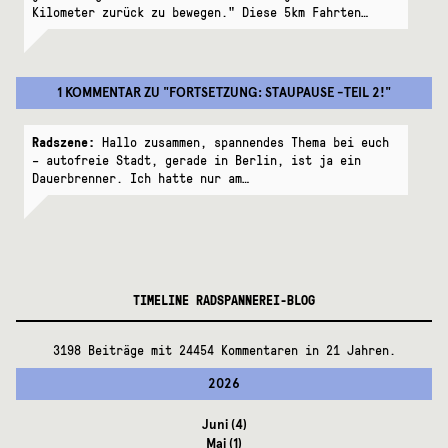
Kilometer zurück zu bewegen." Diese 5km Fahrten…
1 KOMMENTAR
ZU "
FORTSETZUNG: STAUPAUSE -TEIL 2!
"
Radszene:
Hallo zusammen, spannendes Thema bei euch
– autofreie Stadt, gerade in Berlin, ist ja ein
Dauerbrenner. Ich hatte nur am…
TIMELINE RADSPANNEREI-BLOG
3198 Beiträge mit 24454 Kommentaren in 21 Jahren.
2026
Juni
(4)
Mai
(1)