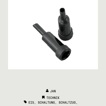
JAN
CATEGORIES:
TECHNIK
TAGS:
EIS
,
SCHALTUNG
,
SCHALTZUG
,