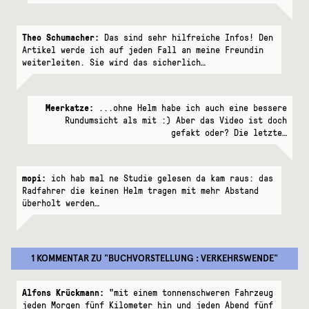
Theo Schumacher:
Das sind sehr hilfreiche Infos! Den
Artikel werde ich auf jeden Fall an meine Freundin
weiterleiten. Sie wird das sicherlich…
Meerkatze:
...ohne Helm habe ich auch eine bessere
Rundumsicht als mit :) Aber das Video ist doch
gefakt oder? Die letzte…
mopi:
ich hab mal ne Studie gelesen da kam raus: das
Radfahrer die keinen Helm tragen mit mehr Abstand
überholt werden…
1 KOMMENTAR
ZU "
BUCHVORSTELLUNG : VERKEHRSWENDE
"
Alfons Krückmann:
"mit einem tonnenschweren Fahrzeug
jeden Morgen fünf Kilometer hin und jeden Abend fünf