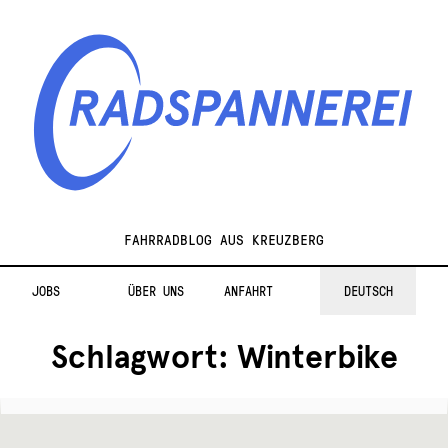
Zur
Zum
Navigation
Inhalt
springen
springen
Radspannerei
FAHRRADBLOG AUS KREUZBERG
JOBS
ÜBER UNS
ANFAHRT
DEUTSCH
Schlagwort:
Winterbike