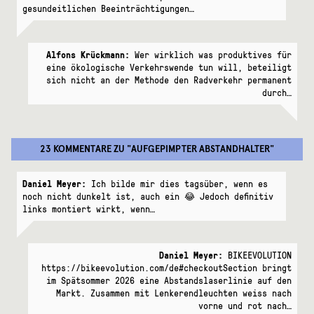
gesundeitlichen Beeinträchtigungen…
Alfons Krückmann:
Wer wirklich was produktives für
eine ökologische Verkehrswende tun will, beteiligt
sich nicht an der Methode den Radverkehr permanent
durch…
23 KOMMENTARE
ZU "
AUFGEPIMPTER ABSTANDHALTER
"
Daniel Meyer:
Ich bilde mir dies tagsüber, wenn es
noch nicht dunkelt ist, auch ein 😂 Jedoch definitiv
links montiert wirkt, wenn…
Daniel Meyer:
BIKEEVOLUTION
https://bikeevolution.com/de#checkoutSection bringt
im Spätsommer 2026 eine Abstandslaserlinie auf den
Markt. Zusammen mit Lenkerendleuchten weiss nach
vorne und rot nach…