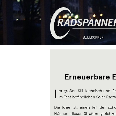
Zur
Zum
Radspannerei
Navigation
Inhalt
springen
springen
WILLKOMMEN
Erneuerbare E
I
m großen Stil technisch und fi
im Test befindlichen Solar Rad
Die Idee ist, einen Teil der sc
Flächen dieser Straßen gleichz