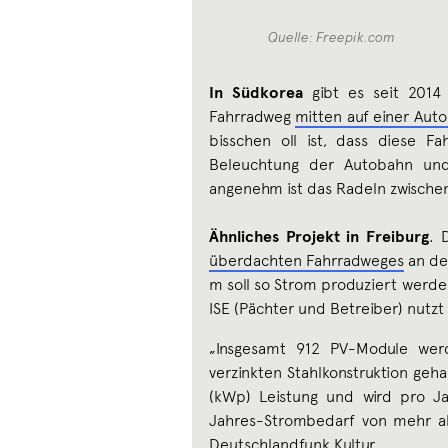
Quelle: Freepik.com
In Südkorea
gibt es seit 2014
Fahrradweg
mitten auf einer Aut
bisschen oll ist, dass diese Fa
Beleuchtung der Autobahn und
angenehm ist das Radeln zwischen
Ähnliches Projekt in Freiburg
. 
überdachten Fahrradweges
an de
m soll so Strom produziert werde
ISE (Pächter und Betreiber) nutzt
„Insgesamt 912 PV-Module wer
verzinkten Stahlkonstruktion geha
(kWp) Leistung und wird pro 
Jahres-Strombedarf von mehr als
Deutschlandfunk Kultur
.