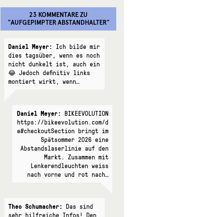
23 KOMMENTARE
ZU
"
AUFGEPIMPTER ABSTANDHALTER
"
Daniel Meyer:
Ich bilde mir
dies tagsüber, wenn es noch
nicht dunkelt ist, auch ein
😂 Jedoch definitiv links
montiert wirkt, wenn…
Daniel Meyer:
BIKEEVOLUTION
https://bikeevolution.com/d
e#checkoutSection bringt im
Spätsommer 2026 eine
Abstandslaserlinie auf den
Markt. Zusammen mit
Lenkerendleuchten weiss
nach vorne und rot nach…
Theo Schumacher:
Das sind
sehr hilfreiche Infos! Den