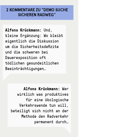
2 KOMMENTARE
ZU "
DEMO SUCHE
SICHEREN RADWEG
"
Alfons Krückmann:
Und,
kleine Ergänzung: Wo bleibt
eigentlich die Diskussion
um die Sicherheitsdefizite
und die schweren bei
Dauerexposition oft
tödlichen gesundeitlichen
Beeinträchtigungen…
Alfons Krückmann:
Wer
wirklich was produktives
für eine ökologische
Verkehrswende tun will,
beteiligt sich nicht an der
Methode den Radverkehr
permanent durch…