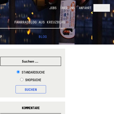
JOBS
ÜBER UNS
ANFAHRT
DEUTSCH
FAHRRADBLOG AUS KREUZBERG
P
BLOG
SUCHEN
NACH:
STANDARDSUCHE
SHOPSUCHE
SUCHEN
KOMMENTARE