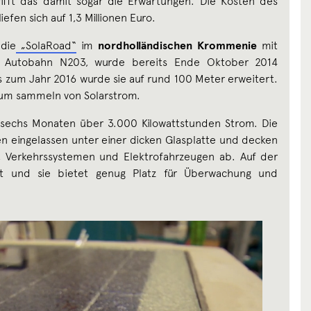
ifft das damit sogar die Erwartungen. Die Kosten des
efen sich auf 1,3 Millionen Euro.
die
„SolaRoad“
im
nordholländischen Krommenie
mit
 Autobahn N203, wurde bereits Ende Oktober 2014
is zum Jahr 2016 wurde sie auf rund 100 Meter erweitert.
e zum sammeln von Solarstrom.
n sechs Monaten über 3.000 Kilowattstunden Strom. Die
en eingelassen unter einer dicken Glasplatte und decken
, Verkehrssystemen und Elektrofahrzeugen ab. Auf der
icht und sie bietet genug Platz für Überwachung und