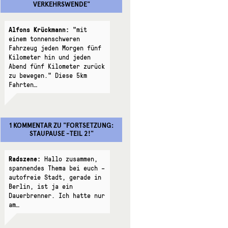
VERKEHRSWENDE
"
Alfons Krückmann:
"mit
einem tonnenschweren
Fahrzeug jeden Morgen fünf
Kilometer hin und jeden
Abend fünf Kilometer zurück
zu bewegen." Diese 5km
Fahrten…
1 KOMMENTAR
ZU "
FORTSETZUNG:
STAUPAUSE -TEIL 2!
"
Radszene:
Hallo zusammen,
spannendes Thema bei euch –
autofreie Stadt, gerade in
Berlin, ist ja ein
Dauerbrenner. Ich hatte nur
am…