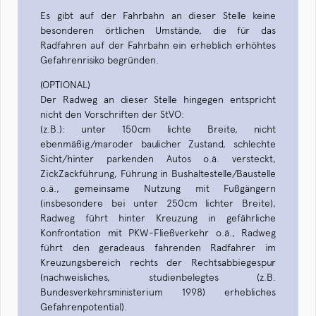
Es gibt auf der Fahrbahn an dieser Stelle keine
besonderen örtlichen Umstände, die für das
Radfahren auf der Fahrbahn ein erheblich erhöhtes
Gefahrenrisiko begründen.
(OPTIONAL)
Der Radweg an dieser Stelle hingegen entspricht
nicht den Vorschriften der StVO:
(z.B.): unter 150cm lichte Breite, nicht
ebenmäßig/maroder baulicher Zustand, schlechte
Sicht/hinter parkenden Autos o.ä. versteckt,
ZickZackführung, Führung in Bushaltestelle/Baustelle
o.ä., gemeinsame Nutzung mit Fußgängern
(insbesondere bei unter 250cm lichter Breite),
Radweg führt hinter Kreuzung in gefährliche
Konfrontation mit PKW-Fließverkehr o.ä., Radweg
führt den geradeaus fahrenden Radfahrer im
Kreuzungsbereich rechts der Rechtsabbiegespur
(nachweisliches, studienbelegtes (z.B.
Bundesverkehrsministerium 1998) erhebliches
Gefahrenpotential).