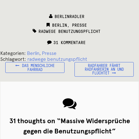
BERLINRADLER
CATEGORIES:
BERLIN
,
PRESSE
TAGS:
RADWEGE BENUTZUNGSPFLICHT
31 KOMMENTARE
Kategorien:
Berlin
,
Presse
Schlagwort:
radwege benutzungspflicht
VORHERIGER
NÄCHSTER
Beitragsnavigation
DAS MENSCHLICHE
RADFAHRER FÄHRT
BEITRAG:
BEITRAG:
RADFAHRERIN AN UND
FAHRRAD
FLÜCHTET
31 thoughts on “
Massive Widersprüche
gegen die Benutzungspflicht
”