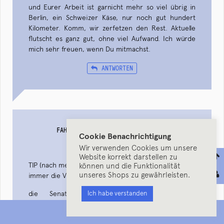
und Eurer Arbeit ist garnicht mehr so viel übrig in
Berlin, ein Schweizer Käse, nur noch gut hundert
Kilometer. Komm, wir zerfetzen den Rest. Aktuelle
flutscht es ganz gut, ohne viel Aufwand. Ich würde
mich sehr freuen, wenn Du mitmachst.
ANTWORTEN
FAHRRADINFOBERLIN
(
COMMENTS)
21
Cookie Benachrichtigung
AM 21. MAI 2011 — 21:44
:
Wir verwenden Cookies um unsere
Website korrekt darstellen zu
TIP (nach meiner persönlichen Erfahrung):
können und die Funktionalität
unseres Shops zu gewährleisten.
immer die VLB direkt benutzen,
die Senatsverwaltung STadtentw verschleppt
Ich habe verstanden
Schreiben, beantwortet nicht, lässt Schreiben
MENU
plötzlich auftauchen, lässt zahlreiche Schreiben