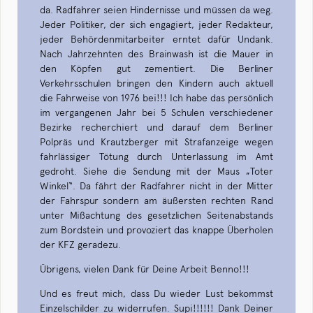
da. Radfahrer seien Hindernisse und müssen da weg.
Jeder Politiker, der sich engagiert, jeder Redakteur,
jeder Behördenmitarbeiter erntet dafür Undank.
Nach Jahrzehnten des Brainwash ist die Mauer in
den Köpfen gut zementiert. Die Berliner
Verkehrsschulen bringen den Kindern auch aktuell
die Fahrweise von 1976 bei!!! Ich habe das persönlich
im vergangenen Jahr bei 5 Schulen verschiedener
Bezirke recherchiert und darauf dem Berliner
Polpräs und Krautzberger mit Strafanzeige wegen
fahrlässiger Tötung durch Unterlassung im Amt
gedroht. Siehe die Sendung mit der Maus „Toter
Winkel“. Da fährt der Radfahrer nicht in der Mitter
der Fahrspur sondern am äußersten rechten Rand
unter Mißachtung des gesetzlichen Seitenabstands
zum Bordstein und provoziert das knappe Überholen
der KFZ geradezu.
Übrigens, vielen Dank für Deine Arbeit Benno!!!
Und es freut mich, dass Du wieder Lust bekommst
Einzelschilder zu widerrufen. Supi!!!!!! Dank Deiner