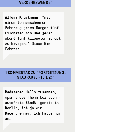
VERKEHRSWENDE
"
Alfons Krückmann:
"mit
einem tonnenschweren
Fahrzeug jeden Morgen fünf
Kilometer hin und jeden
Abend fünf Kilometer zurück
zu bewegen." Diese 5km
Fahrten…
1 KOMMENTAR
ZU "
FORTSETZUNG:
STAUPAUSE -TEIL 2!
"
Radszene:
Hallo zusammen,
spannendes Thema bei euch –
autofreie Stadt, gerade in
Berlin, ist ja ein
Dauerbrenner. Ich hatte nur
am…