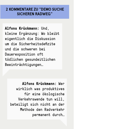
2 KOMMENTARE
ZU "
DEMO SUCHE
SICHEREN RADWEG
"
Alfons Krückmann:
Und,
kleine Ergänzung: Wo bleibt
eigentlich die Diskussion
um die Sicherheitsdefizite
und die schweren bei
Dauerexposition oft
tödlichen gesundeitlichen
Beeinträchtigungen…
Alfons Krückmann:
Wer
wirklich was produktives
für eine ökologische
Verkehrswende tun will,
beteiligt sich nicht an der
Methode den Radverkehr
permanent durch…