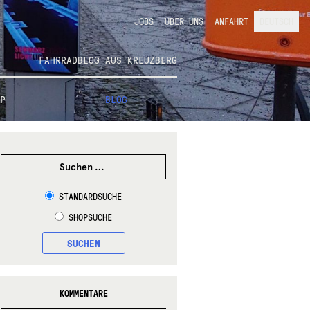
JOBS
ÜBER UNS
ANFAHRT
DEUTSCH
FAHRRADBLOG AUS KREUZBERG
P
BLOG
SUCHEN
NACH:
STANDARDSUCHE
SHOPSUCHE
SUCHEN
KOMMENTARE