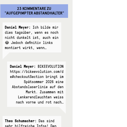
23 KOMMENTARE
ZU
"
AUFGEPIMPTER ABSTANDHALTER
"
Daniel Meyer:
Ich bilde mir
dies tagsüber, wenn es noch
nicht dunkelt ist, auch ein
😂 Jedoch definitiv links
montiert wirkt, wenn…
Daniel Meyer:
BIKEEVOLUTION
https://bikeevolution.com/d
e#checkoutSection bringt im
Spätsommer 2026 eine
Abstandslaserlinie auf den
Markt. Zusammen mit
Lenkerendleuchten weiss
nach vorne und rot nach…
Theo Schumacher:
Das sind
sehr hilfreiche Infos! Den