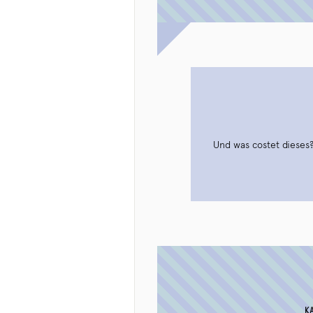
Und was costet dieses
K