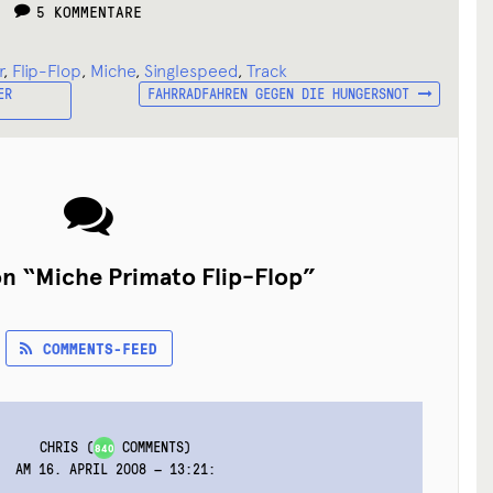
5 KOMMENTARE
r
,
Flip-Flop
,
Miche
,
Singlespeed
,
Track
NÄCHSTER
ER
FAHRRADFAHREN GEGEN DIE HUNGERSNOT
BEITRAG:
on “
Miche Primato Flip-Flop
”
COMMENTS-FEED
CHRIS
(
COMMENTS)
840
AM 16. APRIL 2008 — 13:21
: