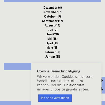
Dezember
(6)
November
(7)
Oktober
(17)
September
(12)
August
(14)
Juli
(9)
Juni
(20)
Mai
(18)
April
(10)
März
(15)
Februar
(2)
Januar
(11)
2012
Cookie Benachrichtigung
Dezember
(7)
Wir verwenden Cookies um unsere
November
(10)
Website korrekt darstellen zu
können und die Funktionalität
Oktober
(13)
unseres Shops zu gewährleisten.
September
(11)
August
(23)
Ich habe verstanden
Juli
(13)
Juni
(21)