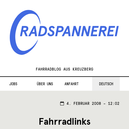
Zur
Zum
Navigation
Inhalt
springen
springen
Radspannerei
FAHRRADBLOG AUS KREUZBERG
JOBS
ÜBER UNS
ANFAHRT
DEUTSCH
4. FEBRUAR 2008 – 12:02
Fahrradlinks