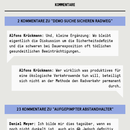
KOMMENTARE
2 KOMMENTARE
ZU "
DEMO SUCHE SICHEREN RADWEG
"
Alfons Krückmann:
Und, kleine Ergänzung: Wo bleibt
eigentlich die Diskussion um die Sicherheitsdefizite
und die schweren bei Dauerexposition oft tödlichen
gesundeitlichen Beeinträchtigungen…
Alfons Krückmann:
Wer wirklich was produktives für
eine ökologische Verkehrswende tun will, beteiligt
sich nicht an der Methode den Radverkehr permanent
durch…
23 KOMMENTARE
ZU "
AUFGEPIMPTER ABSTANDHALTER
"
Daniel Meyer:
Ich bilde mir dies tagsüber, wenn es
noch nicht dunkelt ist, auch ein 😂 Jedoch definitiv