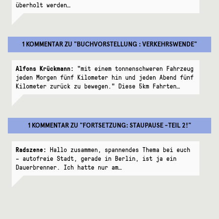
überholt werden…
1 KOMMENTAR
ZU "
BUCHVORSTELLUNG : VERKEHRSWENDE
"
Alfons Krückmann:
"mit einem tonnenschweren Fahrzeug
jeden Morgen fünf Kilometer hin und jeden Abend fünf
Kilometer zurück zu bewegen." Diese 5km Fahrten…
1 KOMMENTAR
ZU "
FORTSETZUNG: STAUPAUSE -TEIL 2!
"
Radszene:
Hallo zusammen, spannendes Thema bei euch
– autofreie Stadt, gerade in Berlin, ist ja ein
Dauerbrenner. Ich hatte nur am…