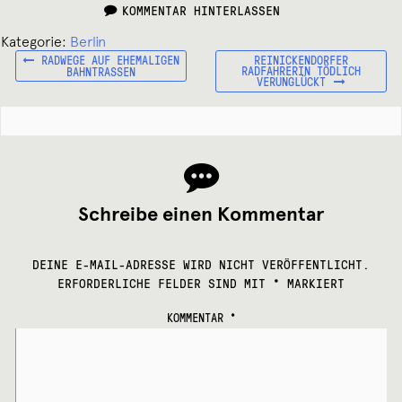
KOMMENTAR HINTERLASSEN
Kategorie:
Berlin
VORHERIGER
NÄCHSTER
Beitragsnavigation
RADWEGE AUF EHEMALIGEN
REINICKENDORFER
BEITRAG:
BEITRAG:
RADFAHRERIN TÖDLICH
BAHNTRASSEN
VERUNGLÜCKT
Schreibe einen Kommentar
DEINE E-MAIL-ADRESSE WIRD NICHT VERÖFFENTLICHT.
ERFORDERLICHE FELDER SIND MIT
*
MARKIERT
KOMMENTAR
*