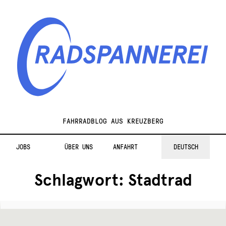
Zur
Zum
Navigation
Inhalt
springen
springen
Radspannerei
FAHRRADBLOG AUS KREUZBERG
JOBS
ÜBER UNS
ANFAHRT
DEUTSCH
Schlagwort:
Stadtrad