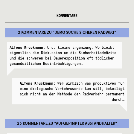
KOMMENTARE
2 KOMMENTARE
ZU "
DEMO SUCHE SICHEREN RADWEG
"
Alfons Krückmann:
Und, kleine Ergänzung: Wo bleibt
eigentlich die Diskussion um die Sicherheitsdefizite
und die schweren bei Dauerexposition oft tödlichen
gesundeitlichen Beeinträchtigungen…
Alfons Krückmann:
Wer wirklich was produktives für
eine ökologische Verkehrswende tun will, beteiligt
sich nicht an der Methode den Radverkehr permanent
durch…
23 KOMMENTARE
ZU "
AUFGEPIMPTER ABSTANDHALTER
"