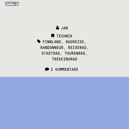
pelago
JAN
CATEGORIES:
TECHNIK
TAGS:
FINNLAND
,
RADREISE
,
RANDONNEUR
,
REISERAD
,
STADTRAD
,
TOURENRAD
,
TREKKINGRAD
2 KOMMENTARE