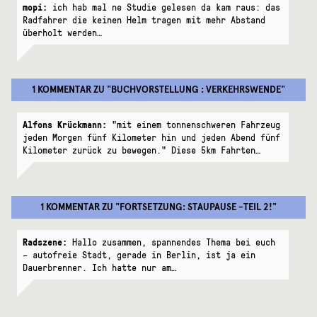
mopi:
ich hab mal ne Studie gelesen da kam raus: das
Radfahrer die keinen Helm tragen mit mehr Abstand
überholt werden…
1 KOMMENTAR
ZU "
BUCHVORSTELLUNG : VERKEHRSWENDE
"
Alfons Krückmann:
"mit einem tonnenschweren Fahrzeug
jeden Morgen fünf Kilometer hin und jeden Abend fünf
Kilometer zurück zu bewegen." Diese 5km Fahrten…
1 KOMMENTAR
ZU "
FORTSETZUNG: STAUPAUSE -TEIL 2!
"
Radszene:
Hallo zusammen, spannendes Thema bei euch
– autofreie Stadt, gerade in Berlin, ist ja ein
Dauerbrenner. Ich hatte nur am…