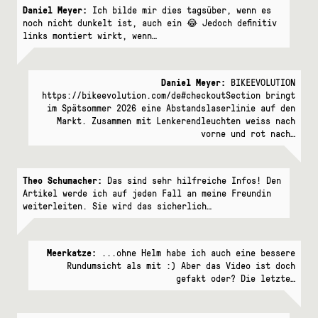
Daniel Meyer:
Ich bilde mir dies tagsüber, wenn es
noch nicht dunkelt ist, auch ein 😂 Jedoch definitiv
links montiert wirkt, wenn…
Daniel Meyer:
BIKEEVOLUTION
https://bikeevolution.com/de#checkoutSection bringt
im Spätsommer 2026 eine Abstandslaserlinie auf den
Markt. Zusammen mit Lenkerendleuchten weiss nach
vorne und rot nach…
Theo Schumacher:
Das sind sehr hilfreiche Infos! Den
Artikel werde ich auf jeden Fall an meine Freundin
weiterleiten. Sie wird das sicherlich…
Meerkatze:
...ohne Helm habe ich auch eine bessere
Rundumsicht als mit :) Aber das Video ist doch
gefakt oder? Die letzte…