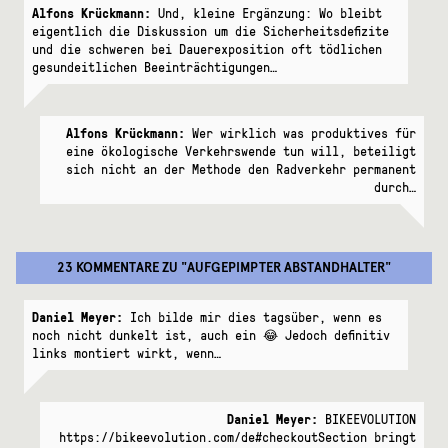
Alfons Krückmann:
Und, kleine Ergänzung: Wo bleibt
eigentlich die Diskussion um die Sicherheitsdefizite
und die schweren bei Dauerexposition oft tödlichen
gesundeitlichen Beeinträchtigungen…
Alfons Krückmann:
Wer wirklich was produktives für
eine ökologische Verkehrswende tun will, beteiligt
sich nicht an der Methode den Radverkehr permanent
durch…
23 KOMMENTARE
ZU "
AUFGEPIMPTER ABSTANDHALTER
"
Daniel Meyer:
Ich bilde mir dies tagsüber, wenn es
noch nicht dunkelt ist, auch ein 😂 Jedoch definitiv
links montiert wirkt, wenn…
Daniel Meyer:
BIKEEVOLUTION
https://bikeevolution.com/de#checkoutSection bringt