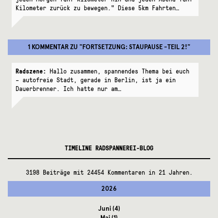
Kilometer zurück zu bewegen." Diese 5km Fahrten…
1 KOMMENTAR
ZU "
FORTSETZUNG: STAUPAUSE -TEIL 2!
"
Radszene:
Hallo zusammen, spannendes Thema bei euch
– autofreie Stadt, gerade in Berlin, ist ja ein
Dauerbrenner. Ich hatte nur am…
TIMELINE RADSPANNEREI-BLOG
3198 Beiträge mit 24454 Kommentaren in 21 Jahren.
2026
Juni
(4)