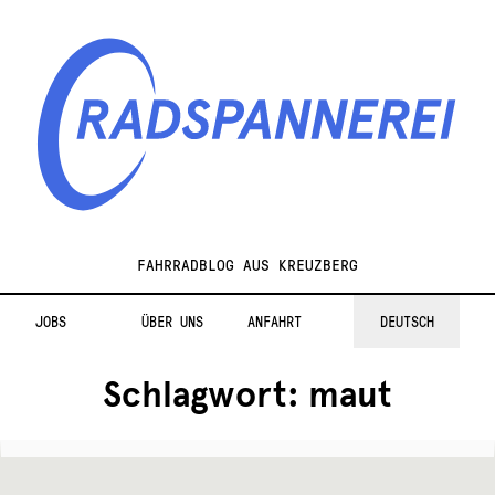
Zur
Zum
Navigation
Inhalt
springen
springen
Radspannerei
FAHRRADBLOG AUS KREUZBERG
JOBS
ÜBER UNS
ANFAHRT
DEUTSCH
Schlagwort:
maut