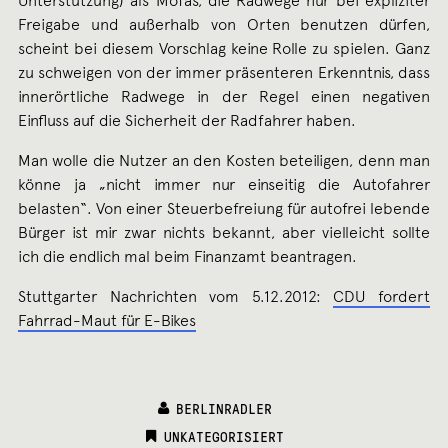
Unterstützung) als Mofas, die Radwege nur bei expliziter
Freigabe und außerhalb von Orten benutzen dürfen,
scheint bei diesem Vorschlag keine Rolle zu spielen. Ganz
zu schweigen von der immer präsenteren Erkenntnis, dass
innerörtliche Radwege in der Regel einen negativen
Einfluss auf die Sicherheit der Radfahrer haben.
Man wolle die Nutzer an den Kosten beteiligen, denn man
könne ja „nicht immer nur einseitig die Autofahrer
belasten“. Von einer Steuerbefreiung für autofrei lebende
Bürger ist mir zwar nichts bekannt, aber vielleicht sollte
ich die endlich mal beim Finanzamt beantragen.
Stuttgarter Nachrichten vom 5.12.2012:
CDU fordert
Fahrrad-Maut für E-Bikes
BERLINRADLER
CATEGORIES:
UNKATEGORISIERT