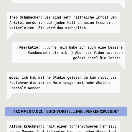
Theo Schumacher:
Das sind sehr hilfreiche Infos! Den
Artikel werde ich auf jeden Fall an meine Freundin
weiterleiten. Sie wird das sicherlich…
Meerkatze:
...ohne Helm habe ich auch eine bessere
Rundumsicht als mit :) Aber das Video ist doch
gefakt oder? Die letzte…
mopi:
ich hab mal ne Studie gelesen da kam raus: das
Radfahrer die keinen Helm tragen mit mehr Abstand
überholt werden…
1 KOMMENTAR
ZU "
BUCHVORSTELLUNG : VERKEHRSWENDE
"
Alfons Krückmann:
"mit einem tonnenschweren Fahrzeug
jeden Morgen fünf Kilometer hin und jeden Abend fünf