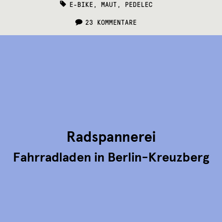
TAGS:
E-BIKE
,
MAUT
,
PEDELEC
23 KOMMENTARE
Radspannerei
Fahrradladen in Berlin-Kreuzberg