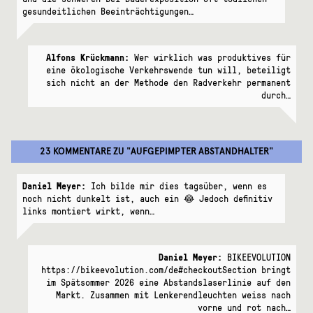
gesundeitlichen Beeinträchtigungen…
Alfons Krückmann:
Wer wirklich was produktives für
eine ökologische Verkehrswende tun will, beteiligt
sich nicht an der Methode den Radverkehr permanent
durch…
23 KOMMENTARE
ZU "
AUFGEPIMPTER ABSTANDHALTER
"
Daniel Meyer:
Ich bilde mir dies tagsüber, wenn es
noch nicht dunkelt ist, auch ein 😂 Jedoch definitiv
links montiert wirkt, wenn…
Daniel Meyer:
BIKEEVOLUTION
https://bikeevolution.com/de#checkoutSection bringt
im Spätsommer 2026 eine Abstandslaserlinie auf den
Markt. Zusammen mit Lenkerendleuchten weiss nach
vorne und rot nach…