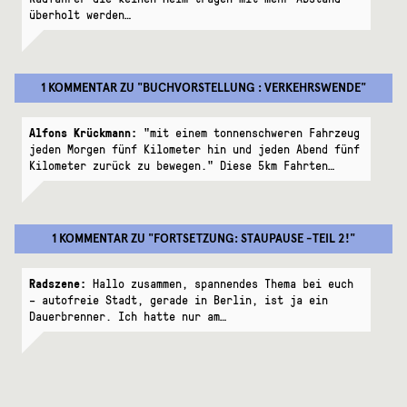
überholt werden…
1 KOMMENTAR
ZU "
BUCHVORSTELLUNG : VERKEHRSWENDE
"
Alfons Krückmann:
"mit einem tonnenschweren Fahrzeug
jeden Morgen fünf Kilometer hin und jeden Abend fünf
Kilometer zurück zu bewegen." Diese 5km Fahrten…
1 KOMMENTAR
ZU "
FORTSETZUNG: STAUPAUSE -TEIL 2!
"
Radszene:
Hallo zusammen, spannendes Thema bei euch
– autofreie Stadt, gerade in Berlin, ist ja ein
Dauerbrenner. Ich hatte nur am…