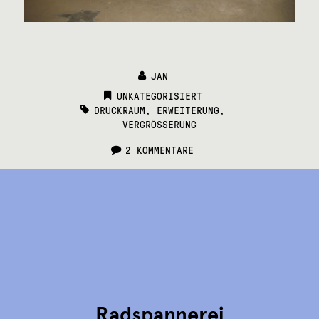
JAN
CATEGORIES:
UNKATEGORISIERT
TAGS:
DRUCKRAUM
,
ERWEITERUNG
,
VERGRÖSSERUNG
2 KOMMENTARE
Radspannerei