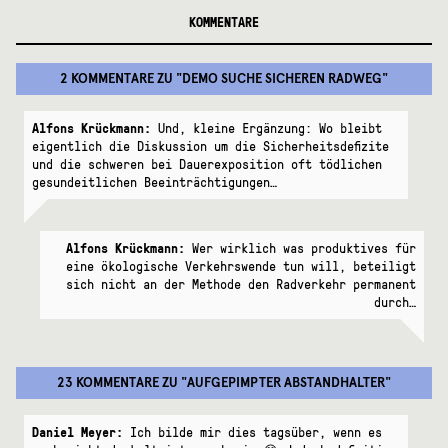
KOMMENTARE
2 KOMMENTARE
ZU "
DEMO SUCHE SICHEREN RADWEG
"
Alfons Krückmann:
Und, kleine Ergänzung: Wo bleibt
eigentlich die Diskussion um die Sicherheitsdefizite
und die schweren bei Dauerexposition oft tödlichen
gesundeitlichen Beeinträchtigungen…
Alfons Krückmann:
Wer wirklich was produktives für
eine ökologische Verkehrswende tun will, beteiligt
sich nicht an der Methode den Radverkehr permanent
durch…
23 KOMMENTARE
ZU "
AUFGEPIMPTER ABSTANDHALTER
"
Daniel Meyer:
Ich bilde mir dies tagsüber, wenn es