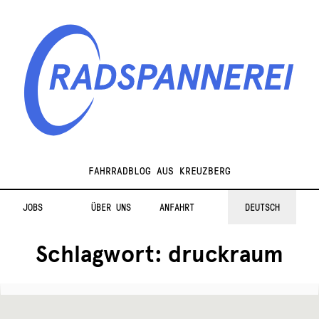
Zur
Zum
Navigation
Inhalt
springen
springen
Radspannerei
FAHRRADBLOG AUS KREUZBERG
JOBS
ÜBER UNS
ANFAHRT
DEUTSCH
Schlagwort:
druckraum