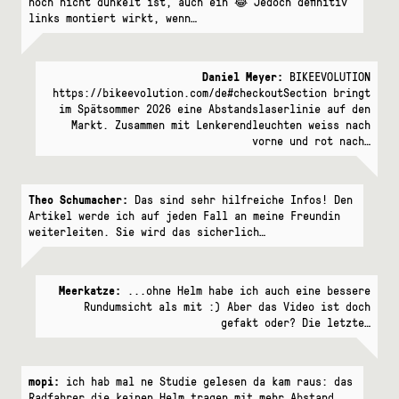
noch nicht dunkelt ist, auch ein 😂 Jedoch definitiv
links montiert wirkt, wenn…
Daniel Meyer:
BIKEEVOLUTION
https://bikeevolution.com/de#checkoutSection bringt
im Spätsommer 2026 eine Abstandslaserlinie auf den
Markt. Zusammen mit Lenkerendleuchten weiss nach
vorne und rot nach…
Theo Schumacher:
Das sind sehr hilfreiche Infos! Den
Artikel werde ich auf jeden Fall an meine Freundin
weiterleiten. Sie wird das sicherlich…
Meerkatze:
...ohne Helm habe ich auch eine bessere
Rundumsicht als mit :) Aber das Video ist doch
gefakt oder? Die letzte…
mopi:
ich hab mal ne Studie gelesen da kam raus: das
Radfahrer die keinen Helm tragen mit mehr Abstand