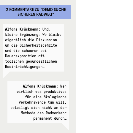
2 KOMMENTARE
ZU "
DEMO SUCHE
SICHEREN RADWEG
"
Alfons Krückmann:
Und,
kleine Ergänzung: Wo bleibt
eigentlich die Diskussion
um die Sicherheitsdefizite
und die schweren bei
Dauerexposition oft
tödlichen gesundeitlichen
Beeinträchtigungen…
Alfons Krückmann:
Wer
wirklich was produktives
für eine ökologische
Verkehrswende tun will,
beteiligt sich nicht an der
Methode den Radverkehr
permanent durch…