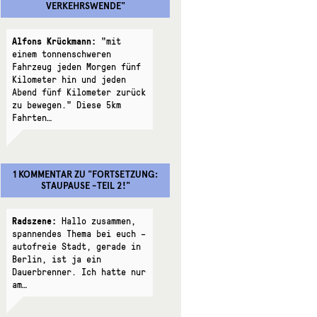
VERKEHRSWENDE
"
Alfons Krückmann:
"mit
einem tonnenschweren
Fahrzeug jeden Morgen fünf
Kilometer hin und jeden
Abend fünf Kilometer zurück
zu bewegen." Diese 5km
Fahrten…
1 KOMMENTAR
ZU "
FORTSETZUNG:
STAUPAUSE -TEIL 2!
"
Radszene:
Hallo zusammen,
spannendes Thema bei euch –
autofreie Stadt, gerade in
Berlin, ist ja ein
Dauerbrenner. Ich hatte nur
am…