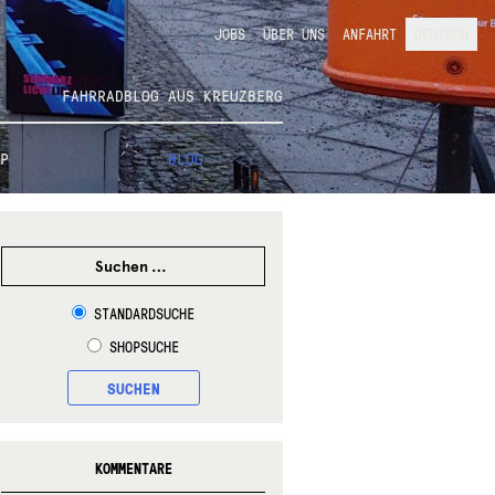
JOBS
ÜBER UNS
ANFAHRT
DEUTSCH
FAHRRADBLOG AUS KREUZBERG
P
BLOG
SUCHEN
NACH:
STANDARDSUCHE
SHOPSUCHE
SUCHEN
KOMMENTARE