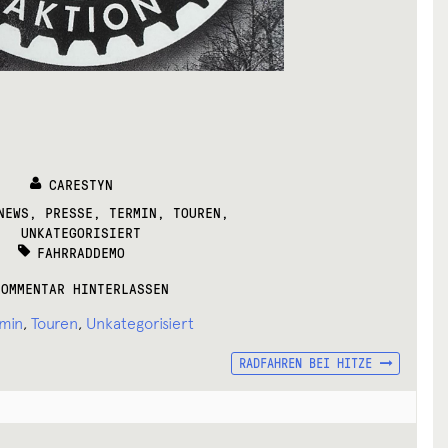
CARESTYN
ES:
NEWS
,
PRESSE
,
TERMIN
,
TOUREN
,
UNKATEGORISIERT
TAGS:
FAHRRADDEMO
KOMMENTAR HINTERLASSEN
min
,
Touren
,
Unkategorisiert
NÄCHSTER
RADFAHREN BEI HITZE
BEITRAG: