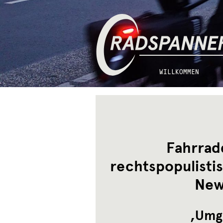
Zur
Zum
Radspannerei
Navigation
Inhalt
springen
springen
WILLKOMMEN
Fahrrad
rechtspopulisti
New
,Umg