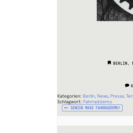
CATEGORI
BERLIN
,
Kategorien:
Berlin
,
News
,
Presse
,
Ter
Schlagwort:
Fahrraddemo
VORHERIGER
Beitragsnavigation
SENIOR MASS FAHRRADDEMO!
BEITRAG: