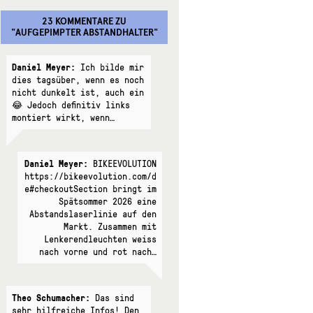
23 KOMMENTARE
ZU
"
AUFGEPIMPTER ABSTANDHALTER
"
Daniel Meyer:
Ich bilde mir
dies tagsüber, wenn es noch
nicht dunkelt ist, auch ein
😂 Jedoch definitiv links
montiert wirkt, wenn…
Daniel Meyer:
BIKEEVOLUTION
https://bikeevolution.com/d
e#checkoutSection bringt im
Spätsommer 2026 eine
Abstandslaserlinie auf den
Markt. Zusammen mit
Lenkerendleuchten weiss
nach vorne und rot nach…
Theo Schumacher:
Das sind
sehr hilfreiche Infos! Den