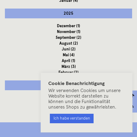
Januar
(4)
2025
Dezember
(1)
November
(1)
September
(2)
August
(2)
Juni
(2)
Mai
(4)
April
(1)
März
(3)
Februar
(2)
Cookie Benachrichtigung
2024
Wir verwenden Cookies um unsere
Website korrekt darstellen zu
Dezember
(2)
können und die Funktionalität
November
(2)
unseres Shops zu gewährleisten.
September
(4)
August
(2)
Ich habe verstanden
Juli
(1)
Juni
(2)
MENU
Mai
(1)