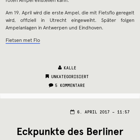
roten Ampel einstellen kann.
Am 19. April wird die erste Ampel, die mit Fietsflo geregelt
wird, offiziell in Utrecht eingeweiht. Später folgen
Ampelanlagen in Antwerpen und Eindhoven.
Fietsen met Flo
KALLE
CATEGORIES:
UNKATEGORISIERT
5 KOMMENTARE
8.
6. APRIL 2017 – 11:57
APRI
2017
Eckpunkte des Berliner