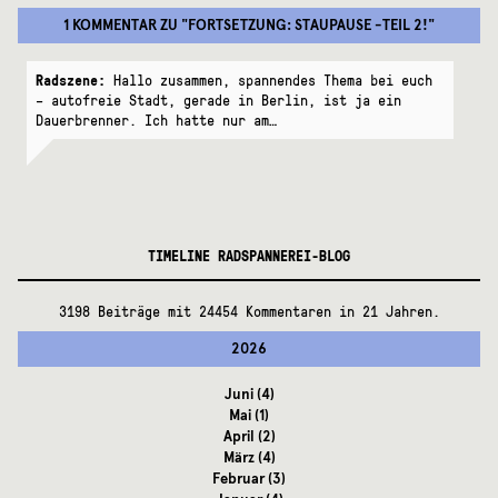
1 KOMMENTAR
ZU "
FORTSETZUNG: STAUPAUSE -TEIL 2!
"
Radszene:
Hallo zusammen, spannendes Thema bei euch
– autofreie Stadt, gerade in Berlin, ist ja ein
Dauerbrenner. Ich hatte nur am…
TIMELINE RADSPANNEREI-BLOG
3198 Beiträge mit 24454 Kommentaren in 21 Jahren.
2026
Juni
(4)
Mai
(1)
April
(2)
März
(4)
Februar
(3)