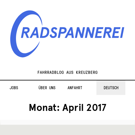
Zur
Zum
Navigation
Inhalt
springen
springen
Radspannerei
FAHRRADBLOG AUS KREUZBERG
JOBS
ÜBER UNS
ANFAHRT
DEUTSCH
Monat:
April 2017