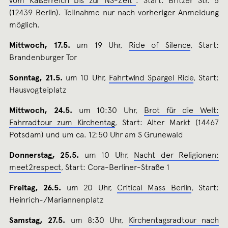
vom Kaiserreich bis zur NS-Zeit“
. Start: Britzer Str. 5
(12439 Berlin). Teilnahme nur nach vorheriger Anmeldung
möglich.
Mittwoch, 17.5.
um 19 Uhr,
Ride of Silence
, Start:
Brandenburger Tor
Sonntag, 21.5.
um 10 Uhr,
Fahrtwind Spargel Ride
, Start:
Hausvogteiplatz
Mittwoch, 24.5.
um 10:30 Uhr,
Brot für die Welt:
Fahrradtour zum Kirchentag
, Start: Alter Markt (14467
Potsdam) und um ca. 12:50 Uhr am S Grunewald
Donnerstag, 25.5.
um 10 Uhr,
Nacht der Religionen:
meet2respect
, Start: Cora-Berliner-Straße 1
Freitag, 26.5.
um 20 Uhr,
Critical Mass Berlin
, Start:
Heinrich-/Mariannenplatz
Samstag, 27.5.
um 8:30 Uhr,
Kirchentagsradtour nach