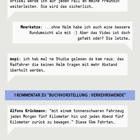
Artikel werde ich auf jeden Fall an meine Freundin
weiterleiten. Sie wird das sicherlich…
Meerkatze:
...ohne Helm habe ich auch eine bessere
Rundumsicht als mit :) Aber das Video ist doch
gefakt oder? Die letzte…
mopi:
ich hab mal ne Studie gelesen da kam raus: das
Radfahrer die keinen Helm tragen mit mehr Abstand
überholt werden…
1 KOMMENTAR
ZU "
BUCHVORSTELLUNG : VERKEHRSWENDE
"
Alfons Krückmann:
"mit einem tonnenschweren Fahrzeug
jeden Morgen fünf Kilometer hin und jeden Abend fünf
Kilometer zurück zu bewegen." Diese 5km Fahrten…