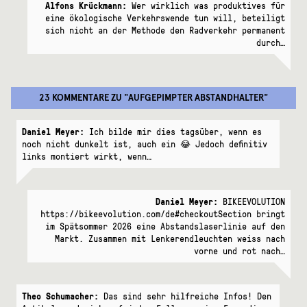
Alfons Krückmann:
Wer wirklich was produktives für
eine ökologische Verkehrswende tun will, beteiligt
sich nicht an der Methode den Radverkehr permanent
durch…
23 KOMMENTARE
ZU "
AUFGEPIMPTER ABSTANDHALTER
"
Daniel Meyer:
Ich bilde mir dies tagsüber, wenn es
noch nicht dunkelt ist, auch ein 😂 Jedoch definitiv
links montiert wirkt, wenn…
Daniel Meyer:
BIKEEVOLUTION
https://bikeevolution.com/de#checkoutSection bringt
im Spätsommer 2026 eine Abstandslaserlinie auf den
Markt. Zusammen mit Lenkerendleuchten weiss nach
vorne und rot nach…
Theo Schumacher:
Das sind sehr hilfreiche Infos! Den