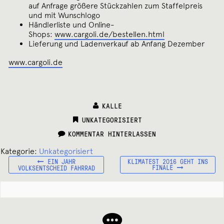
auf Anfrage größere Stückzahlen zum Staffelpreis
und mit Wunschlogo
Händlerliste und Online-
Shops:
www.cargoli.de/bestellen.html
Lieferung und Ladenverkauf ab Anfang Dezember
www.cargoli.de
KALLE
CATEGORIES:
UNKATEGORISIERT
KOMMENTAR HINTERLASSEN
Kategorie:
Unkategorisiert
VORHERIGER
NÄCHSTER
Beitragsnavigation
EIN JAHR
KLIMATEST 2016 GEHT INS
BEITRAG:
BEITRAG:
FINALE
VOLKSENTSCHEID FAHRRAD