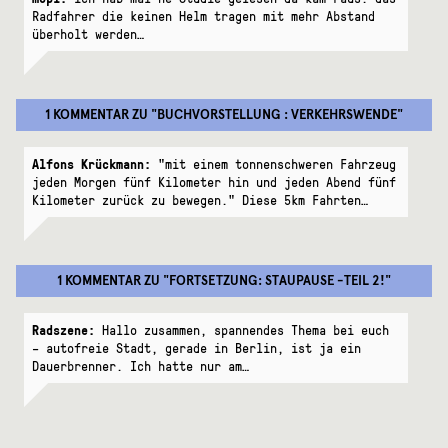
Radfahrer die keinen Helm tragen mit mehr Abstand
überholt werden…
1 KOMMENTAR
ZU "
BUCHVORSTELLUNG : VERKEHRSWENDE
"
Alfons Krückmann:
"mit einem tonnenschweren Fahrzeug
jeden Morgen fünf Kilometer hin und jeden Abend fünf
Kilometer zurück zu bewegen." Diese 5km Fahrten…
1 KOMMENTAR
ZU "
FORTSETZUNG: STAUPAUSE -TEIL 2!
"
Radszene:
Hallo zusammen, spannendes Thema bei euch
– autofreie Stadt, gerade in Berlin, ist ja ein
Dauerbrenner. Ich hatte nur am…