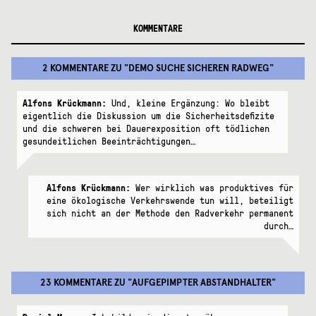
KOMMENTARE
2 KOMMENTARE
ZU "
DEMO SUCHE SICHEREN RADWEG
"
Alfons Krückmann:
Und, kleine Ergänzung: Wo bleibt
eigentlich die Diskussion um die Sicherheitsdefizite
und die schweren bei Dauerexposition oft tödlichen
gesundeitlichen Beeinträchtigungen…
Alfons Krückmann:
Wer wirklich was produktives für
eine ökologische Verkehrswende tun will, beteiligt
sich nicht an der Methode den Radverkehr permanent
durch…
23 KOMMENTARE
ZU "
AUFGEPIMPTER ABSTANDHALTER
"