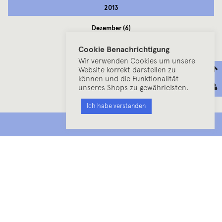
2013
Dezember
(6)
November
(7)
Oktober
(17)
Cookie Benachrichtigung
September
(12)
Wir verwenden Cookies um unsere
August
(14)
Website korrekt darstellen zu
Juli
(9)
können und die Funktionalität
Juni
(20)
unseres Shops zu gewährleisten.
Mai
(18)
April
(10)
Ich habe verstanden
März
(15)
Februar
(2)
MENU
Januar
(11)
2012
Dezember
(7)
November
(10)
Oktober
(13)
September
(11)
August
(23)
Juli
(13)