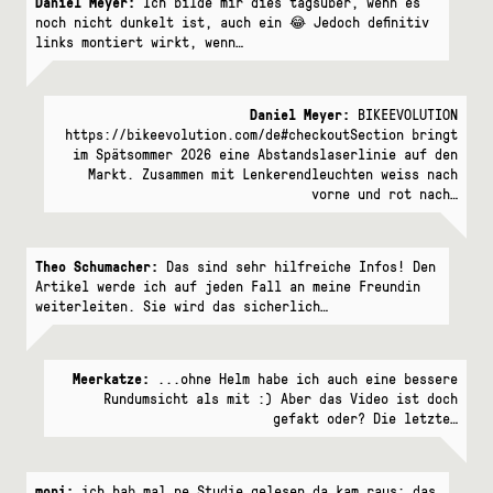
Daniel Meyer:
Ich bilde mir dies tagsüber, wenn es
noch nicht dunkelt ist, auch ein 😂 Jedoch definitiv
links montiert wirkt, wenn…
Daniel Meyer:
BIKEEVOLUTION
https://bikeevolution.com/de#checkoutSection bringt
im Spätsommer 2026 eine Abstandslaserlinie auf den
Markt. Zusammen mit Lenkerendleuchten weiss nach
vorne und rot nach…
Theo Schumacher:
Das sind sehr hilfreiche Infos! Den
Artikel werde ich auf jeden Fall an meine Freundin
weiterleiten. Sie wird das sicherlich…
Meerkatze:
...ohne Helm habe ich auch eine bessere
Rundumsicht als mit :) Aber das Video ist doch
gefakt oder? Die letzte…
mopi:
ich hab mal ne Studie gelesen da kam raus: das