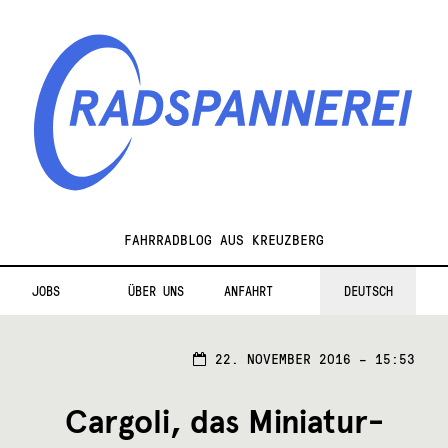
Zur
Zum
Navigation
Inhalt
springen
springen
Radspannerei
FAHRRADBLOG AUS KREUZBERG
JOBS
ÜBER UNS
ANFAHRT
DEUTSCH
22. NOVEMBER 2016 – 15:53
Cargoli, das Miniatur-