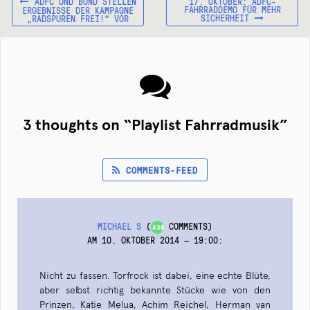
VORHERIGER
NÄCHSTER
Beitragsnavigation
ADFC UND BUND STELLEN
17. OKTOBER: ADFC-
BEITRAG:
BEITRAG:
FAHRRADDEMO FÜR MEHR
ERGEBNISSE DER KAMPAGNE
SICHERHEIT
„RADSPUREN FREI!“ VOR
3 thoughts on “
Playlist Fahrradmusik
”
COMMENTS-FEED
MICHAEL S
(
COMMENTS)
438
AM 10. OKTOBER 2014 — 19:00
:
Nicht zu fassen. Torfrock ist dabei, eine echte Blüte,
aber selbst richtig bekannte Stücke wie von den
Prinzen, Katie Melua, Achim Reichel, Herman van