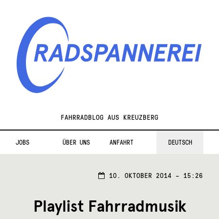
Zur
Zum
Navigation
Inhalt
springen
springen
Radspannerei
FAHRRADBLOG AUS KREUZBERG
JOBS
ÜBER UNS
ANFAHRT
DEUTSCH
10.
10. OKTOBER 2014 – 15:26
OKTO
2014
Playlist Fahrradmusik