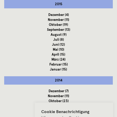
2015
Dezember
(4)
November
(11)
Oktober
(19)
September
(13)
August
(9)
Juli
(8)
Juni
(12)
Mai
(10)
April
(15)
März
(24)
Februar
(15)
Januar
(15)
2014
Dezember
(7)
November
(11)
Oktober
(23)
September
(22)
August
(6)
Cookie Benachrichtigung
Juli
(20)