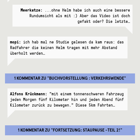
Meerkatze:
...ohne Helm habe ich auch eine bessere
Rundumsicht als mit :) Aber das Video ist doch
gefakt oder? Die letzte…
mopi:
ich hab mal ne Studie gelesen da kam raus: das
Radfahrer die keinen Helm tragen mit mehr Abstand
überholt werden…
1 KOMMENTAR
ZU "
BUCHVORSTELLUNG : VERKEHRSWENDE
"
Alfons Krückmann:
"mit einem tonnenschweren Fahrzeug
jeden Morgen fünf Kilometer hin und jeden Abend fünf
Kilometer zurück zu bewegen." Diese 5km Fahrten…
1 KOMMENTAR
ZU "
FORTSETZUNG: STAUPAUSE -TEIL 2!
"