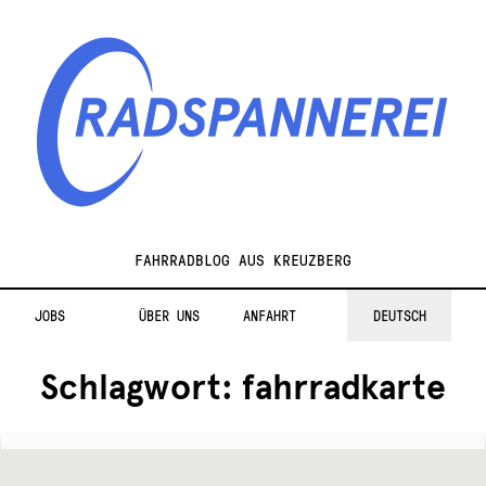
Zur
Zum
Navigation
Inhalt
springen
springen
Radspannerei
FAHRRADBLOG AUS KREUZBERG
JOBS
ÜBER UNS
ANFAHRT
DEUTSCH
Schlagwort:
fahrradkarte