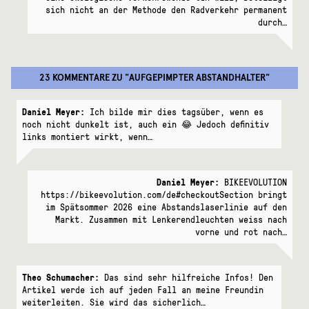
sich nicht an der Methode den Radverkehr permanent
durch…
23 KOMMENTARE
ZU "
AUFGEPIMPTER ABSTANDHALTER
"
Daniel Meyer:
Ich bilde mir dies tagsüber, wenn es
noch nicht dunkelt ist, auch ein 😂 Jedoch definitiv
links montiert wirkt, wenn…
Daniel Meyer:
BIKEEVOLUTION
https://bikeevolution.com/de#checkoutSection bringt
im Spätsommer 2026 eine Abstandslaserlinie auf den
Markt. Zusammen mit Lenkerendleuchten weiss nach
vorne und rot nach…
Theo Schumacher:
Das sind sehr hilfreiche Infos! Den
Artikel werde ich auf jeden Fall an meine Freundin
weiterleiten. Sie wird das sicherlich…