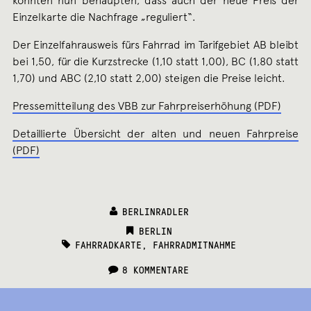
könnten nun behaupten, dass auch der neue Preis der
Einzelkarte die Nachfrage „reguliert“.
Der Einzelfahrausweis fürs Fahrrad im Tarifgebiet AB bleibt
bei 1,50, für die Kurzstrecke (1,10 statt 1,00), BC (1,80 statt
1,70) und ABC (2,10 statt 2,00) steigen die Preise leicht.
Pressemitteilung des VBB zur Fahrpreiserhöhung (PDF)
Detaillierte Übersicht der alten und neuen Fahrpreise
(PDF)
BERLINRADLER
CATEGORIES:
BERLIN
TAGS:
FAHRRADKARTE
,
FAHRRADMITNAHME
8 KOMMENTARE