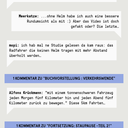
Meerkatze:
...ohne Helm habe ich auch eine bessere
Rundumsicht als mit :) Aber das Video ist doch
gefakt oder? Die letzte…
mopi:
ich hab mal ne Studie gelesen da kam raus: das
Radfahrer die keinen Helm tragen mit mehr Abstand
überholt werden…
1 KOMMENTAR
ZU "
BUCHVORSTELLUNG : VERKEHRSWENDE
"
Alfons Krückmann:
"mit einem tonnenschweren Fahrzeug
jeden Morgen fünf Kilometer hin und jeden Abend fünf
Kilometer zurück zu bewegen." Diese 5km Fahrten…
1 KOMMENTAR
ZU "
FORTSETZUNG: STAUPAUSE -TEIL 2!
"