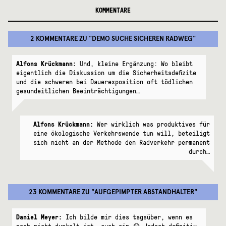
KOMMENTARE
2 KOMMENTARE
ZU "
DEMO SUCHE SICHEREN RADWEG
"
Alfons Krückmann:
Und, kleine Ergänzung: Wo bleibt
eigentlich die Diskussion um die Sicherheitsdefizite
und die schweren bei Dauerexposition oft tödlichen
gesundeitlichen Beeinträchtigungen…
Alfons Krückmann:
Wer wirklich was produktives für
eine ökologische Verkehrswende tun will, beteiligt
sich nicht an der Methode den Radverkehr permanent
durch…
23 KOMMENTARE
ZU "
AUFGEPIMPTER ABSTANDHALTER
"
Daniel Meyer:
Ich bilde mir dies tagsüber, wenn es