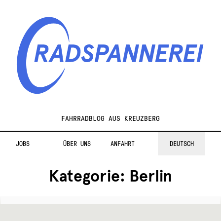
Zur
Zum
Navigation
Inhalt
springen
springen
Radspannerei
FAHRRADBLOG AUS KREUZBERG
JOBS
ÜBER UNS
ANFAHRT
DEUTSCH
Kategorie:
Berlin