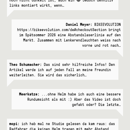
noch nicht dunkelt ist, auch ein 😂 Jedoch definitiv
links montiert wirkt, wenn…
Daniel Meyer:
BIKEEVOLUTION
https://bikeevolution.com/de#checkoutSection bringt
im Spätsommer 2026 eine Abstandslaserlinie auf den
Markt. Zusammen mit Lenkerendleuchten weiss nach
vorne und rot nach…
Theo Schumacher:
Das sind sehr hilfreiche Infos! Den
Artikel werde ich auf jeden Fall an meine Freundin
weiterleiten. Sie wird das sicherlich…
Meerkatze:
...ohne Helm habe ich auch eine bessere
Rundumsicht als mit :) Aber das Video ist doch
gefakt oder? Die letzte…
mopi:
ich hab mal ne Studie gelesen da kam raus: das
Radfahrer die keinen Helm tragen mit mehr Abstand