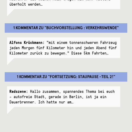
überholt werden…
1 KOMMENTAR
ZU "
BUCHVORSTELLUNG : VERKEHRSWENDE
"
Alfons Krückmann:
"mit einem tonnenschweren Fahrzeug
jeden Morgen fünf Kilometer hin und jeden Abend fünf
Kilometer zurück zu bewegen." Diese 5km Fahrten…
1 KOMMENTAR
ZU "
FORTSETZUNG: STAUPAUSE -TEIL 2!
"
Radszene:
Hallo zusammen, spannendes Thema bei euch
– autofreie Stadt, gerade in Berlin, ist ja ein
Dauerbrenner. Ich hatte nur am…