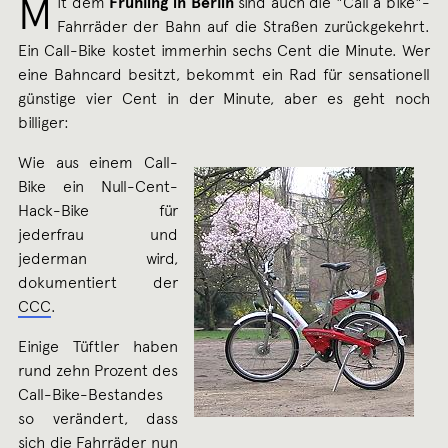
M
it dem
Frühling in Berlin
sind auch die "Call a bike"-
Fahrräder der Bahn auf die Straßen zurückgekehrt.
Ein Call-Bike kostet immerhin sechs Cent die Minute. Wer
eine Bahncard besitzt, bekommt ein Rad für sensationell
günstige vier Cent in der Minute, aber es geht noch
billiger:
Wie aus einem Call-
Bike ein Null-Cent-
Hack-Bike für
jederfrau und
jederman wird,
dokumentiert der
CCC
.
Einige Tüftler haben
rund zehn Prozent des
Call-Bike-Bestandes
so verändert, dass
sich die Fahrräder nun