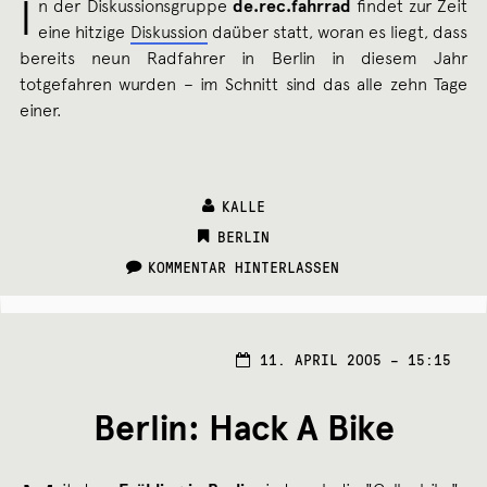
I
n der Diskussionsgruppe
de.rec.fahrrad
findet zur Zeit
eine hitzige
Diskussion
daüber statt, woran es liegt, dass
bereits neun Radfahrer in Berlin in diesem Jahr
totgefahren wurden – im Schnitt sind das alle zehn Tage
einer.
KALLE
CATEGORIES:
BERLIN
KOMMENTAR HINTERLASSEN
3.
11. APRIL 2005 – 15:15
JUNI
2005
Berlin: Hack A Bike