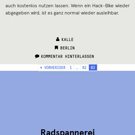
auch kostenlos nutzen lassen. Wenn ein Hack-Bike wieder
abgegeben wird, ist es ganz normal wieder ausleihbar.
KALLE
CATEGORIES:
BERLIN
KOMMENTAR HINTERLASSEN
Seitennummerierung
VORHERIGER
1
…
82
83
der
Beiträge
Radspannerei