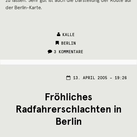
zu lassen. Sehr gut ist auch die Darstellung der Route auf
der Berlin-Karte.
KALLE
CATEGORIES:
BERLIN
3 KOMMENTARE
25.
13. APRIL 2005 – 19:26
JANU
2007
Fröhliches
Radfahrerschlachten in
Berlin