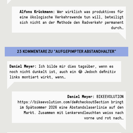
Alfons Krückmann:
Wer wirklich was produktives für
eine ökologische Verkehrswende tun will, beteiligt
sich nicht an der Methode den Radverkehr permanent
durch…
23 KOMMENTARE
ZU "
AUFGEPIMPTER ABSTANDHALTER
"
Daniel Meyer:
Ich bilde mir dies tagsüber, wenn es
noch nicht dunkelt ist, auch ein 😂 Jedoch definitiv
links montiert wirkt, wenn…
Daniel Meyer:
BIKEEVOLUTION
https://bikeevolution.com/de#checkoutSection bringt
im Spätsommer 2026 eine Abstandslaserlinie auf den
Markt. Zusammen mit Lenkerendleuchten weiss nach
vorne und rot nach…