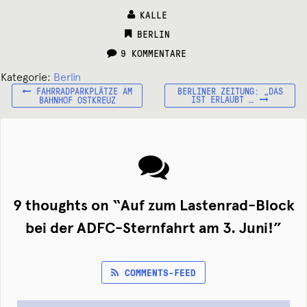
KALLE
CATEGORIES:
BERLIN
9 KOMMENTARE
Kategorie:
Berlin
VORHERIGER
NÄCHSTER
Beitragsnavigation
FAHRRADPARKPLÄTZE AM
BERLINER ZEITUNG: „DAS
BEITRAG:
BEITRAG:
IST ERLAUBT …
BAHNHOF OSTKREUZ
9 thoughts on “
Auf zum Lastenrad-Block
bei der ADFC-Sternfahrt am 3. Juni!
”
COMMENTS-FEED