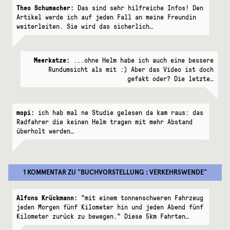
Theo Schumacher:
Das sind sehr hilfreiche Infos! Den
Artikel werde ich auf jeden Fall an meine Freundin
weiterleiten. Sie wird das sicherlich…
Meerkatze:
...ohne Helm habe ich auch eine bessere
Rundumsicht als mit :) Aber das Video ist doch
gefakt oder? Die letzte…
mopi:
ich hab mal ne Studie gelesen da kam raus: das
Radfahrer die keinen Helm tragen mit mehr Abstand
überholt werden…
1 KOMMENTAR
ZU "
BUCHVORSTELLUNG : VERKEHRSWENDE
"
Alfons Krückmann:
"mit einem tonnenschweren Fahrzeug
jeden Morgen fünf Kilometer hin und jeden Abend fünf
Kilometer zurück zu bewegen." Diese 5km Fahrten…