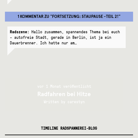
1 KOMMENTAR
ZU "
FORTSETZUNG: STAUPAUSE -TEIL 2!
"
Radszene:
Hallo zusammen, spannendes Thema bei euch
– autofreie Stadt, gerade in Berlin, ist ja ein
Dauerbrenner. Ich hatte nur am…
vor 1 Monat veröffentlicht
Radfahren bei Hitze
Written by
carestyn
TIMELINE RADSPANNEREI-BLOG