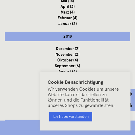
Mai
(14)
April
(3)
März
(4)
Februar
(4)
Januar
(3)
2018
Dezember
(2)
November
(2)
Oktober
(4)
September
(6)
August
(4)
Juli
(8)
Cookie Benachrichtigung
Juni
(6)
Mai
(3)
Wir verwenden Cookies um unsere
Website korrekt darstellen zu
April
(6)
können und die Funktionalität
März
(5)
unseres Shops zu gewährleisten.
Februar
(2)
Januar
(4)
Ich habe verstanden
2017
MENU