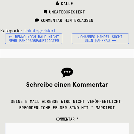
KALLE
CATEGORIES:
UNKATEGORISIERT
KOMMENTAR HINTERLASSEN
Kategorie:
Unkategorisiert
VORHERIGER
NÄCHSTER
Beitragsnavigation
BENNO KOCH BALD NICHT
JOHANNES HAMPEL SUCHT
BEITRAG:
BEITRAG:
SEIN FAHRRAD
MEHR FAHRRADBEAUFTRAGTER
Schreibe einen Kommentar
DEINE E-MAIL-ADRESSE WIRD NICHT VERÖFFENTLICHT.
ERFORDERLICHE FELDER SIND MIT
*
MARKIERT
KOMMENTAR
*