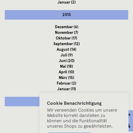
Januar
(2)
2013
Dezember
(6)
November
(7)
Oktober
(17)
September
(12)
August
(14)
Juli
(9)
Juni
(20)
Mai
(18)
April
(10)
März
(15)
Februar
(2)
Januar
(11)
2012
Cookie Benachrichtigung
Wir verwenden Cookies um unsere
Dezember
(7)
Website korrekt darstellen zu
November
(10)
können und die Funktionalität
Oktober
(13)
unseres Shops zu gewährleisten.
September
(11)