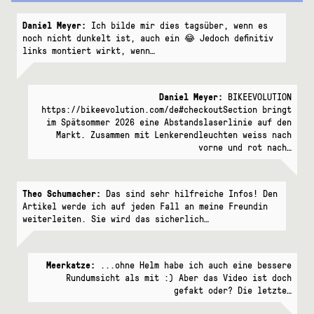
Daniel Meyer:
Ich bilde mir dies tagsüber, wenn es
noch nicht dunkelt ist, auch ein 😂 Jedoch definitiv
links montiert wirkt, wenn…
Daniel Meyer:
BIKEEVOLUTION
https://bikeevolution.com/de#checkoutSection bringt
im Spätsommer 2026 eine Abstandslaserlinie auf den
Markt. Zusammen mit Lenkerendleuchten weiss nach
vorne und rot nach…
Theo Schumacher:
Das sind sehr hilfreiche Infos! Den
Artikel werde ich auf jeden Fall an meine Freundin
weiterleiten. Sie wird das sicherlich…
Meerkatze:
...ohne Helm habe ich auch eine bessere
Rundumsicht als mit :) Aber das Video ist doch
gefakt oder? Die letzte…