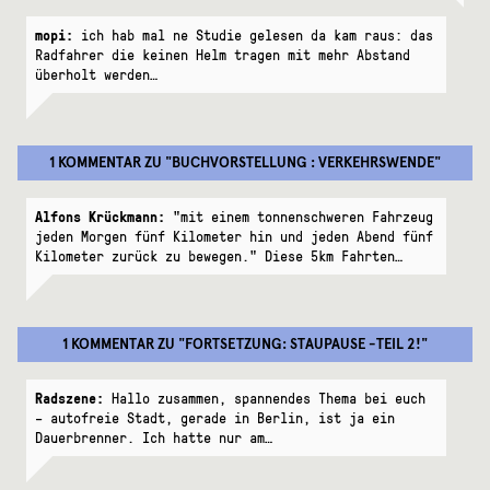
mopi:
ich hab mal ne Studie gelesen da kam raus: das
Radfahrer die keinen Helm tragen mit mehr Abstand
überholt werden…
1 KOMMENTAR
ZU "
BUCHVORSTELLUNG : VERKEHRSWENDE
"
Alfons Krückmann:
"mit einem tonnenschweren Fahrzeug
jeden Morgen fünf Kilometer hin und jeden Abend fünf
Kilometer zurück zu bewegen." Diese 5km Fahrten…
1 KOMMENTAR
ZU "
FORTSETZUNG: STAUPAUSE -TEIL 2!
"
Radszene:
Hallo zusammen, spannendes Thema bei euch
– autofreie Stadt, gerade in Berlin, ist ja ein
Dauerbrenner. Ich hatte nur am…