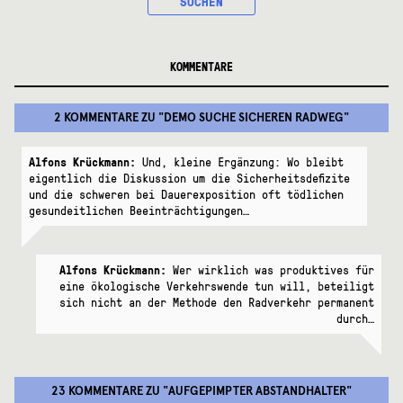
SUCHEN
KOMMENTARE
2 KOMMENTARE
ZU "
DEMO SUCHE SICHEREN RADWEG
"
Alfons Krückmann:
Und, kleine Ergänzung: Wo bleibt
eigentlich die Diskussion um die Sicherheitsdefizite
und die schweren bei Dauerexposition oft tödlichen
gesundeitlichen Beeinträchtigungen…
Alfons Krückmann:
Wer wirklich was produktives für
eine ökologische Verkehrswende tun will, beteiligt
sich nicht an der Methode den Radverkehr permanent
durch…
23 KOMMENTARE
ZU "
AUFGEPIMPTER ABSTANDHALTER
"