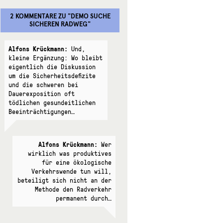
2 KOMMENTARE
ZU "
DEMO SUCHE
SICHEREN RADWEG
"
Alfons Krückmann:
Und,
kleine Ergänzung: Wo bleibt
eigentlich die Diskussion
um die Sicherheitsdefizite
und die schweren bei
Dauerexposition oft
tödlichen gesundeitlichen
Beeinträchtigungen…
Alfons Krückmann:
Wer
wirklich was produktives
für eine ökologische
Verkehrswende tun will,
beteiligt sich nicht an der
Methode den Radverkehr
permanent durch…