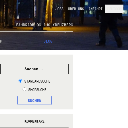
JOBS
ÜBER UNS
ANFAHRT
DEUTSCH
FAHRRADBLOG AUS KREUZBERG
P
BLOG
SUCHEN
NACH:
STANDARDSUCHE
SHOPSUCHE
SUCHEN
KOMMENTARE