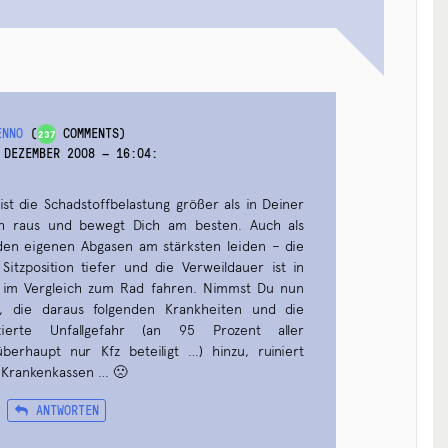
ENNO
(
COMMENTS)
237
 DEZEMBER 2008 — 16:04
:
st die Schadstoffbelastung größer als in Deiner
h raus und bewegt Dich am besten. Auch als
en eigenen Abgasen am stärksten leiden – die
 Sitzposition tiefer und die Verweildauer ist in
r im Vergleich zum Rad fahren. Nimmst Du nun
 die daraus folgenden Krankheiten und die
ierte Unfallgefahr (an 95 Prozent aller
überhaupt nur Kfz beteiligt …) hinzu, ruiniert
 Krankenkassen … 🙁
ANTWORTEN