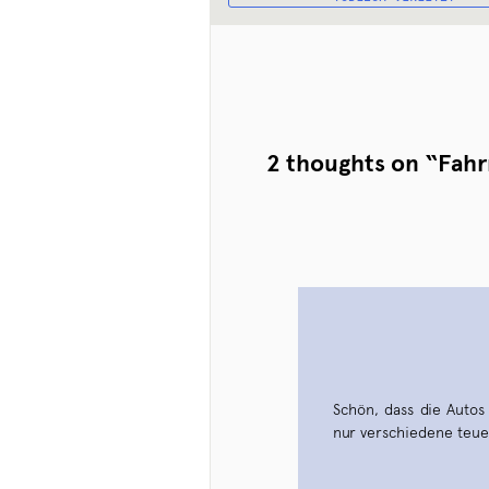
2 thoughts on “
Fahr
Schön, dass die Autos
nur verschiedene teuer