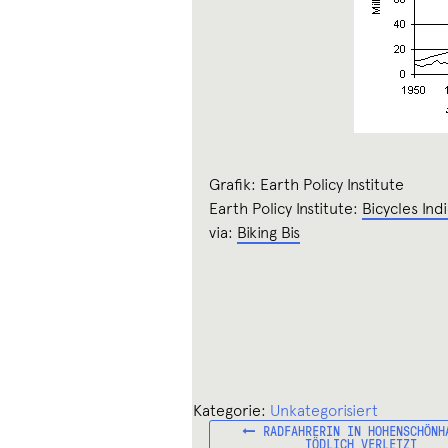
Grafik: Earth Policy Institute
Earth Policy Institute:
Bicycles Ind
via:
Biking Bis
Kategorie:
Unkategorisiert
VORHERIGER
Beitragsnavigation
RADFAHRERIN IN HOHENSCHÖNH
BEITRAG:
TÖDLICH VERLETZT