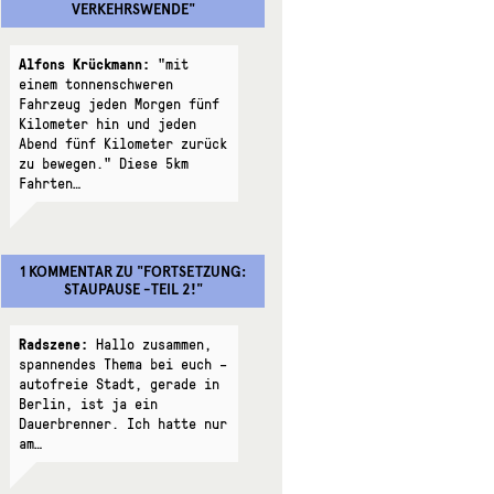
VERKEHRSWENDE
"
Alfons Krückmann:
"mit
einem tonnenschweren
Fahrzeug jeden Morgen fünf
Kilometer hin und jeden
Abend fünf Kilometer zurück
zu bewegen." Diese 5km
Fahrten…
1 KOMMENTAR
ZU "
FORTSETZUNG:
STAUPAUSE -TEIL 2!
"
Radszene:
Hallo zusammen,
spannendes Thema bei euch –
autofreie Stadt, gerade in
Berlin, ist ja ein
Dauerbrenner. Ich hatte nur
am…