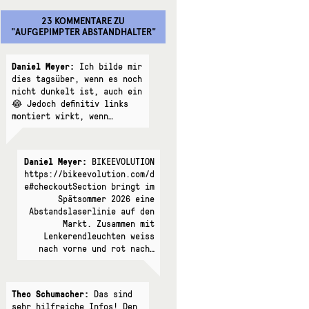
23 KOMMENTARE
ZU
"
AUFGEPIMPTER ABSTANDHALTER
"
Daniel Meyer:
Ich bilde mir
dies tagsüber, wenn es noch
nicht dunkelt ist, auch ein
😂 Jedoch definitiv links
montiert wirkt, wenn…
Daniel Meyer:
BIKEEVOLUTION
https://bikeevolution.com/d
e#checkoutSection bringt im
Spätsommer 2026 eine
Abstandslaserlinie auf den
Markt. Zusammen mit
Lenkerendleuchten weiss
nach vorne und rot nach…
Theo Schumacher:
Das sind
sehr hilfreiche Infos! Den