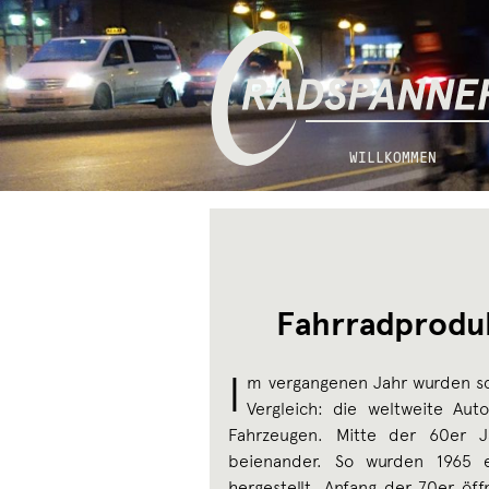
Zur
Zum
Radspannerei
Navigation
Inhalt
springen
springen
WILLKOMMEN
Fahrradprodu
I
m vergangenen Jahr wurden sc
Vergleich: die weltweite Aut
Fahrzeugen. Mitte der 60er J
beienander. So wurden 1965 e
hergestellt. Anfang der 70er öf