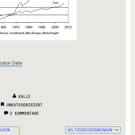
icator Data
KALLE
CATEGORIES:
UNKATEGORISIERT
2 KOMMENTARE
NÄCHSTER
AUSEN
WELTVERBESSERUNGSWAHN
BEITRAG: