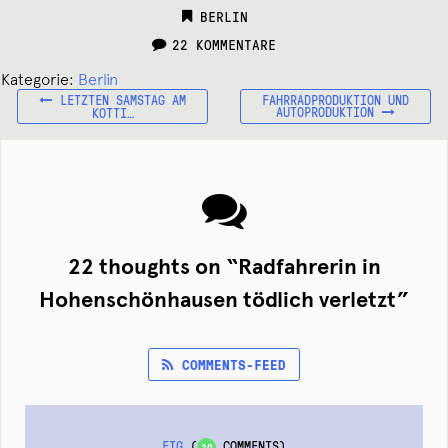
CATEGORIES:
BERLIN
22 KOMMENTARE
Kategorie:
Berlin
VORHERIGER
NÄCHSTER
Beitragsnavigation
LETZTEN SAMSTAG AM
FAHRRADPRODUKTION UND
BEITRAG:
BEITRAG:
AUTOPRODUKTION
KOTTI…
22 thoughts on “
Radfahrerin in
Hohenschönhausen tödlich verletzt
”
COMMENTS-FEED
ETG
(
COMMENTS)
20