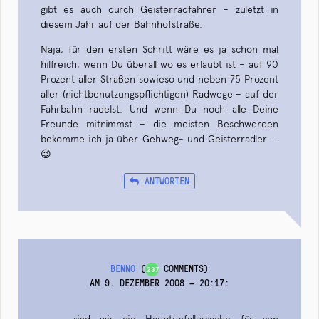
gibt es auch durch Geisterradfahrer – zuletzt in
diesem Jahr auf der Bahnhofstraße.
Naja, für den ersten Schritt wäre es ja schon mal
hilfreich, wenn Du überall wo es erlaubt ist – auf 90
Prozent aller Straßen sowieso und neben 75 Prozent
aller (nichtbenutzungspflichtigen) Radwege – auf der
Fahrbahn radelst. Und wenn Du noch alle Deine
Freunde mitnimmst – die meisten Beschwerden
bekomme ich ja über Gehweg- und Geisterradler …
😉
ANTWORTEN
BENNO
(
COMMENTS)
237
AM 9. DEZEMBER 2008 — 20:17
:
… – sind wir die Hauptunfallursache für von