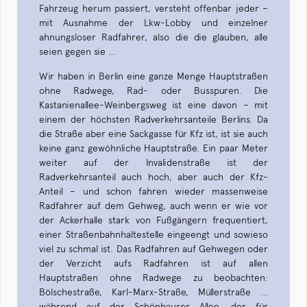
Fahrzeug herum passiert, versteht offenbar jeder –
mit Ausnahme der Lkw-Lobby und einzelner
ahnungsloser Radfahrer, also die die glauben, alle
seien gegen sie …
Wir haben in Berlin eine ganze Menge Hauptstraßen
ohne Radwege, Rad- oder Busspuren. Die
Kastanienallee-Weinbergsweg ist eine davon – mit
einem der höchsten Radverkehrsanteile Berlins. Da
die Straße aber eine Sackgasse für Kfz ist, ist sie auch
keine ganz gewöhnliche Hauptstraße. Ein paar Meter
weiter auf der Invalidenstraße ist der
Radverkehrsanteil auch hoch, aber auch der Kfz-
Anteil – und schon fahren wieder massenweise
Radfahrer auf dem Gehweg, auch wenn er wie vor
der Ackerhalle stark von Fußgängern frequentiert,
einer Straßenbahnhaltestelle eingeengt und sowieso
viel zu schmal ist. Das Radfahren auf Gehwegen oder
der Verzicht aufs Radfahren ist auf allen
Hauptstraßen ohne Radwege zu beobachten:
Bölschestraße, Karl-Marx-Straße, Müllerstraße …
während auf der Schönhauser Allee, der für