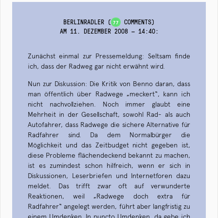
BERLINRADLER
(
COMMENTS)
77
AM 11. DEZEMBER 2008 — 14:40
:
Zunächst einmal zur Pressemeldung: Seltsam finde
ich, dass der Radweg gar nicht erwähnt wird.
Nun zur Diskussion: Die Kritik von Benno daran, dass
man öffentlich über Radwege „meckert“, kann ich
nicht nachvollziehen. Noch immer glaubt eine
Mehrheit in der Gesellschaft, sowohl Rad- als auch
Autofahrer, dass Radwege die sichere Alternative für
Radfahrer sind. Da dem Normalbürger die
Möglichkeit und das Zeitbudget nicht gegeben ist,
diese Probleme flächendeckend bekannt zu machen,
ist es zumindest schon hilfreich, wenn er sich in
Diskussionen, Leserbriefen und Internetforen dazu
meldet. Das trifft zwar oft auf verwunderte
Reaktionen, weil „Radwege doch extra für
Radfahrer“ angelegt werden, führt aber langfristig zu
einem Umdenken. In puncto Umdenken, da gebe ich