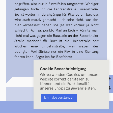
begriffen, also nur in Einzelfällen umgesetzt. Weniger
gelungen finde ich die Fahrradstraße Linienstraße.
Sie ist weiterhin durchgängig für Pkw befahrbar, das
wird auch massiv gemacht – ich sehe nicht, was sich
hier verbessert haben soll (es war vorher ja nicht
schlecht). Ach ja, punkto Mail an Dich – könnte man
nicht mal was gegen die Baustelle an der Rosenthaler
Straße machen? 🙂 Dort ist die Linienstraße seit
Wochen eine Einbahnstraße, weil wegen der
beengten Verhältnisse nur ein Pkw in eine Richtung
fahren kann. Ärgerlich für Radfahrer.
ANTWORTEN
Cookie Benachrichtigung
Wir verwenden Cookies um unsere
Website korrekt darstellen zu
können und die Funktionalität
unseres Shops zu gewährleisten.
ALEXANDRA
(
KOMMENTAR)
Ich habe verstanden
1
AM 28. DEZEMBER 2008 — 19:35
:
MENU