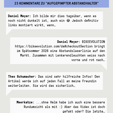
23 KOMMENTARE
ZU "
AUFGEPIMPTER ABSTANDHALTER
"
Daniel Meyer:
Ich bilde mir dies tagsüber, wenn es
noch nicht dunkelt ist, auch ein 😂 Jedoch definitiv
links montiert wirkt, wenn…
Daniel Meyer:
BIKEEVOLUTION
https://bikeevolution.com/de#checkoutSection bringt
im Spätsommer 2026 eine Abstandslaserlinie auf den
Markt. Zusammen mit Lenkerendleuchten weiss nach
vorne und rot nach…
Theo Schumacher:
Das sind sehr hilfreiche Infos! Den
Artikel werde ich auf jeden Fall an meine Freundin
weiterleiten. Sie wird das sicherlich…
Meerkatze:
...ohne Helm habe ich auch eine bessere
Rundumsicht als mit :) Aber das Video ist doch
gefakt oder? Die letzte…