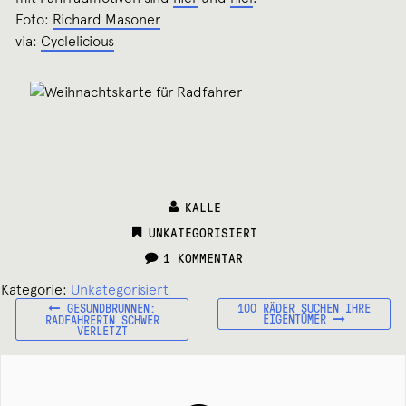
Foto:
Richard Masoner
via:
Cyclelicious
KALLE
CATEGORIES:
UNKATEGORISIERT
1 KOMMENTAR
Kategorie:
Unkategorisiert
VORHERIGER
NÄCHSTER
Beitragsnavigation
GESUNDBRUNNEN:
100 RÄDER SUCHEN IHRE
BEITRAG:
BEITRAG:
EIGENTÜMER
RADFAHRERIN SCHWER
VERLETZT