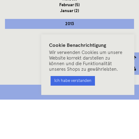
Februar
(5)
Januar
(2)
2013
Dezember
(6)
November
(7)
Cookie Benachrichtigung
Oktober
(17)
Wir verwenden Cookies um unsere
September
(12)
Website korrekt darstellen zu
August
(14)
können und die Funktionalität
Juli
(9)
unseres Shops zu gewährleisten.
Juni
(20)
Mai
(18)
Ich habe verstanden
April
(10)
März
(15)
MENU
Februar
(2)
Januar
(11)
2012
Dezember
(7)
November
(10)