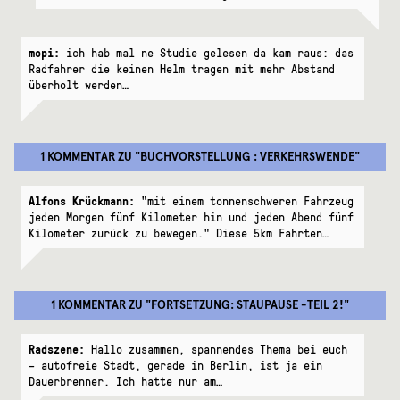
mopi:
ich hab mal ne Studie gelesen da kam raus: das
Radfahrer die keinen Helm tragen mit mehr Abstand
überholt werden…
1 KOMMENTAR
ZU "
BUCHVORSTELLUNG : VERKEHRSWENDE
"
Alfons Krückmann:
"mit einem tonnenschweren Fahrzeug
jeden Morgen fünf Kilometer hin und jeden Abend fünf
Kilometer zurück zu bewegen." Diese 5km Fahrten…
1 KOMMENTAR
ZU "
FORTSETZUNG: STAUPAUSE -TEIL 2!
"
Radszene:
Hallo zusammen, spannendes Thema bei euch
– autofreie Stadt, gerade in Berlin, ist ja ein
Dauerbrenner. Ich hatte nur am…