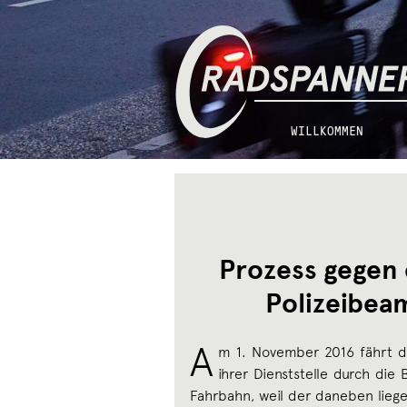
Zur
Zum
Radspannerei
Navigation
Inhalt
springen
springen
WILLKOMMEN
Prozess gegen 
Polizeibeam
A
m 1. November 2016 fährt die
ihrer Dienststelle durch die
Fahrbahn, weil der daneben lieg