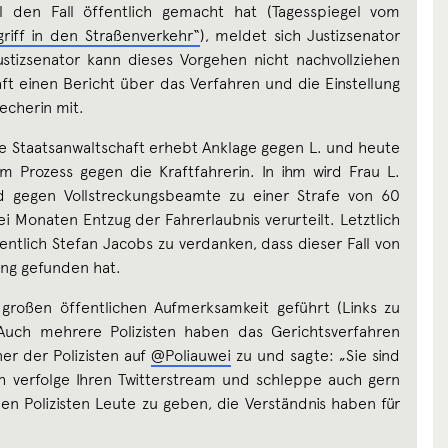
l den Fall öffentlich gemacht hat (Tagesspiegel vom
griff in den Straßenverkehr“
), meldet sich Justizsenator
tizsenator kann dieses Vorgehen nicht nachvollziehen
ft einen Bericht über das Verfahren und die Einstellung
recherin mit.
Die Staatsanwaltschaft erhebt Anklage gegen L. und heute
Prozess gegen die Kraftfahrerin. In ihm wird Frau L.
 gegen Vollstreckungsbeamte zu einer Strafe von 60
i Monaten Entzug der Fahrerlaubnis verurteilt. Letztlich
ntlich Stefan Jacobs zu verdanken, dass dieser Fall von
ung gefunden hat.
v großen öffentlichen Aufmerksamkeit geführt (Links zu
 Auch mehrere Polizisten haben das Gerichtsverfahren
ner der Polizisten auf
@Poliauwei
zu und sagte: „Sie sind
h verfolge Ihren Twitterstream und schleppe auch gern
den Polizisten Leute zu geben, die Verständnis haben für