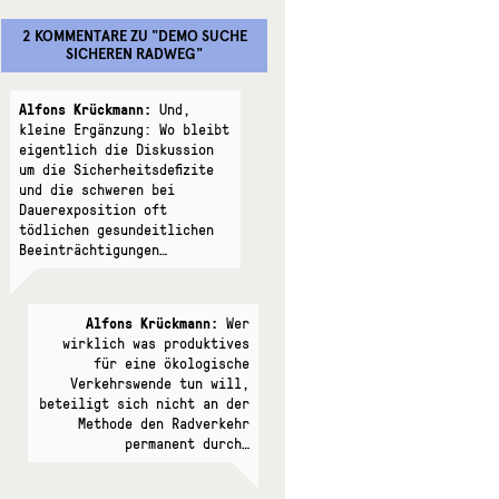
2 KOMMENTARE
ZU "
DEMO SUCHE
SICHEREN RADWEG
"
Alfons Krückmann:
Und,
kleine Ergänzung: Wo bleibt
eigentlich die Diskussion
um die Sicherheitsdefizite
und die schweren bei
Dauerexposition oft
tödlichen gesundeitlichen
Beeinträchtigungen…
Alfons Krückmann:
Wer
wirklich was produktives
für eine ökologische
Verkehrswende tun will,
beteiligt sich nicht an der
Methode den Radverkehr
permanent durch…