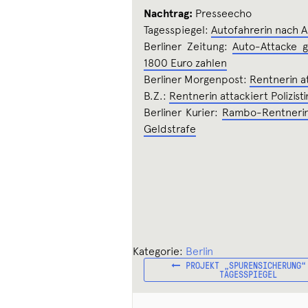
Nachtrag:
Presseecho
Tagesspiegel:
Autofahrerin nach Ang
Berliner Zeitung:
Auto-Attacke g
1800 Euro zahlen
Berliner Morgenpost:
Rentnerin at
B.Z.:
Rentnerin attackiert Polizist
Berliner Kurier:
Rambo-Rentnerin 
Geldstrafe
Kategorie:
Berlin
VORHERIGER
Beitragsnavigation
PROJEKT „SPURENSICHERUNG“
BEITRAG:
TAGESSPIEGEL