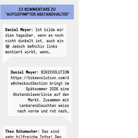
23 KOMMENTARE
ZU
"
AUFGEPIMPTER ABSTANDHALTER
"
Daniel Meyer:
Ich bilde mir
dies tagsüber, wenn es noch
nicht dunkelt ist, auch ein
😂 Jedoch definitiv links
montiert wirkt, wenn…
Daniel Meyer:
BIKEEVOLUTION
https://bikeevolution.com/d
e#checkoutSection bringt im
Spätsommer 2026 eine
Abstandslaserlinie auf den
Markt. Zusammen mit
Lenkerendleuchten weiss
nach vorne und rot nach…
Theo Schumacher:
Das sind
sehr hilfreiche Infos! Den