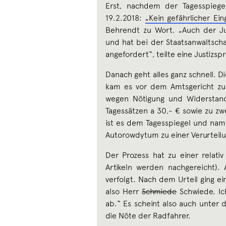
Erst, nachdem der Tagesspiege
19.2.2018:
„Kein gefährlicher Ein
Behrendt zu Wort. „Auch der Jus
und hat bei der Staatsanwaltscha
angefordert“, teilte eine Justizsp
Danach geht alles ganz schnell. 
kam es vor dem Amtsgericht zum 
wegen Nötigung und Widerstand
Tagessätzen a 30,- € sowie zu zwe
ist es dem Tagesspiegel und name
Autorowdytum zu einer Verurteil
Der Prozess hat zu einer relati
Artikeln werden nachgereicht).
verfolgt. Nach dem Urteil ging ei
also Herr
Schmiede
Schwiede. Ic
ab.“ Es scheint also auch unter 
die Nöte der Radfahrer.