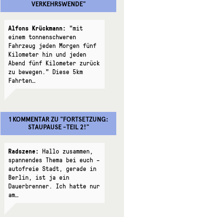
VERKEHRSWENDE
"
Alfons Krückmann:
"mit
einem tonnenschweren
Fahrzeug jeden Morgen fünf
Kilometer hin und jeden
Abend fünf Kilometer zurück
zu bewegen." Diese 5km
Fahrten…
1 KOMMENTAR
ZU "
FORTSETZUNG:
STAUPAUSE -TEIL 2!
"
Radszene:
Hallo zusammen,
spannendes Thema bei euch –
autofreie Stadt, gerade in
Berlin, ist ja ein
Dauerbrenner. Ich hatte nur
am…