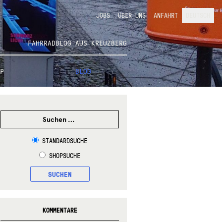
JOBS
ÜBER UNS
ANFAHRT
DEUTSCH
FAHRRADBLOG AUS KREUZBERG
P
BLOG
SUCHEN
NACH:
R
STANDARDSUCHE
SHOPSUCHE
SUCHEN
KOMMENTARE