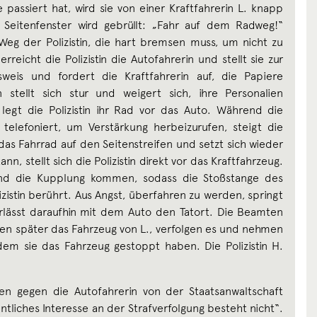
 passiert hat, wird sie von einer Kraftfahrerin L. knapp
Seitenfenster wird gebrüllt: „Fahr auf dem Radweg!“
g der Polizistin, die hart bremsen muss, um nicht zu
reicht die Polizistin die Autofahrerin und stellt sie zur
sweis und fordert die Kraftfahrerin auf, die Papiere
 stellt sich stur und weigert sich, ihre Personalien
legt die Polizistin ihr Rad vor das Auto. Während die
le telefoniert, um Verstärkung herbeizurufen, steigt die
das Fahrrad auf den Seitenstreifen und setzt sich wieder
ann, stellt sich die Polizistin direkt vor das Kraftfahrzeug.
und die Kupplung kommen, sodass die Stoßstange des
zistin berührt. Aus Angst, überfahren zu werden, springt
 verlässt daraufhin mit dem Auto den Tatort. Die Beamten
nen später das Fahrzeug von L., verfolgen es und nehmen
dem sie das Fahrzeug gestoppt haben. Die Polizistin H.
en gegen die Autofahrerin von der Staatsanwaltschaft
ntliches Interesse an der Strafverfolgung besteht nicht“.