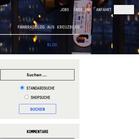
JOBS
ÜBER UNS
ANFAHRT
DEUTSCH
FAHRRADBLOG AUS KREUZBERG
P
BLOG
SUCHEN
NACH:
STANDARDSUCHE
SHOPSUCHE
SUCHEN
KOMMENTARE