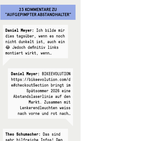
23 KOMMENTARE
ZU
"
AUFGEPIMPTER ABSTANDHALTER
"
Daniel Meyer:
Ich bilde mir
dies tagsüber, wenn es noch
nicht dunkelt ist, auch ein
😂 Jedoch definitiv links
montiert wirkt, wenn…
Daniel Meyer:
BIKEEVOLUTION
https://bikeevolution.com/d
e#checkoutSection bringt im
Spätsommer 2026 eine
Abstandslaserlinie auf den
Markt. Zusammen mit
Lenkerendleuchten weiss
nach vorne und rot nach…
Theo Schumacher:
Das sind
sehr hilfreiche Infos! Den