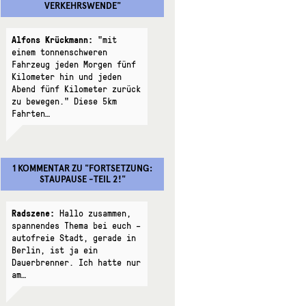
VERKEHRSWENDE
"
Alfons Krückmann:
"mit
einem tonnenschweren
Fahrzeug jeden Morgen fünf
Kilometer hin und jeden
Abend fünf Kilometer zurück
zu bewegen." Diese 5km
Fahrten…
1 KOMMENTAR
ZU "
FORTSETZUNG:
STAUPAUSE -TEIL 2!
"
Radszene:
Hallo zusammen,
spannendes Thema bei euch –
autofreie Stadt, gerade in
Berlin, ist ja ein
Dauerbrenner. Ich hatte nur
am…