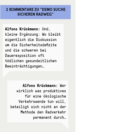
2 KOMMENTARE
ZU "
DEMO SUCHE
SICHEREN RADWEG
"
Alfons Krückmann:
Und,
kleine Ergänzung: Wo bleibt
eigentlich die Diskussion
um die Sicherheitsdefizite
und die schweren bei
Dauerexposition oft
tödlichen gesundeitlichen
Beeinträchtigungen…
Alfons Krückmann:
Wer
wirklich was produktives
für eine ökologische
Verkehrswende tun will,
beteiligt sich nicht an der
Methode den Radverkehr
permanent durch…