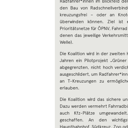
Radfahrer*innen im Blickfeld der
den Bau von Radschnellverbind
kreuzungsfrei – oder an Knot
überwinden können. Ziel ist 
Prioritätsnetze für ÖPNV, Fahrrad 
denen das jeweilige Verkehrsmit
Welle).
Die Koalition wird in der zweiten
Jahren ein Pilotprojekt „Grüner
abgegrenzten, nicht hoch verdi
ausgeschildert, um Radfahrer*in
an T-Kreuzungen zu ermögliche
erlauben.
Die Koalition wird das sichere 
Dazu werden vermehrt Fahrradbüg
auch Kfz-Plätze umgewandelt
geschaffen. An den wichtigs
Hauptbahnhof, Südkreuz, Zoo o