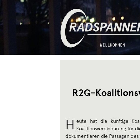
Zur
Zum
Radspannerei
Navigation
Inhalt
springen
springen
WILLKOMMEN
R2G-Koalitions
H
eute hat die künftige Koa
Koalitionsvereinbarung für di
dokumentieren die Passagen des 