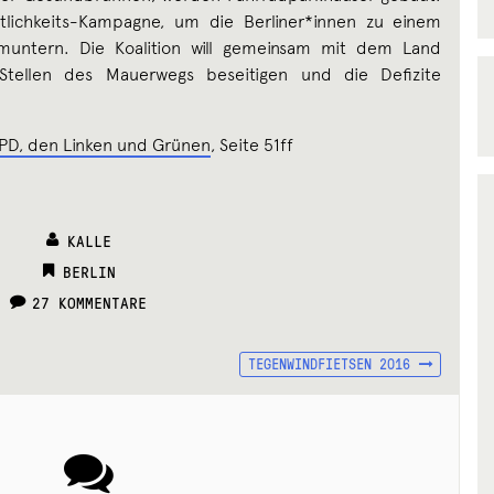
ntlichkeits-Kampagne, um die Berliner*innen zu einem
muntern. Die Koalition will gemeinsam mit dem Land
Stellen des Mauerwegs beseitigen und die Defizite
SPD, den Linken und Grünen
, Seite 51ff
KALLE
CATEGORIES:
BERLIN
27 KOMMENTARE
NÄCHSTER
TEGENWINDFIETSEN 2016
BEITRAG: