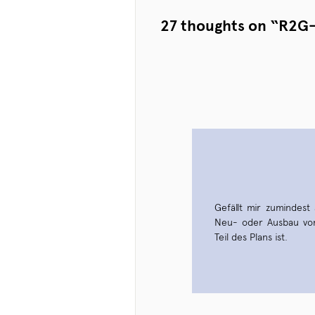
27 thoughts on “
R2G-
Gefällt mir zumindest
Neu- oder Ausbau von
Teil des Plans ist.