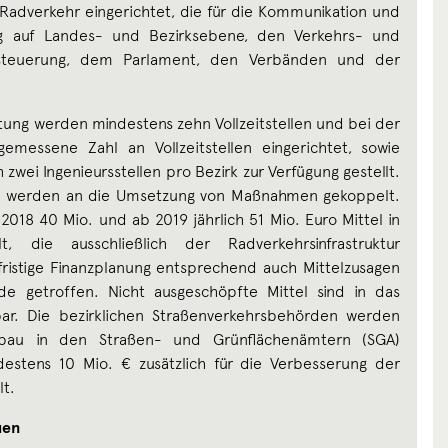
e Radverkehr eingerichtet, die für die Kommunikation und
ng auf Landes- und Bezirksebene, den Verkehrs- und
ktsteuerung, dem Parlament, den Verbänden und der
tung werden mindestens zehn Vollzeitstellen und bei der
emessene Zahl an Vollzeitstellen eingerichtet, sowie
h zwei Ingenieursstellen pro Bezirk zur Verfügung gestellt.
rke werden an die Umsetzung von Maßnahmen gekoppelt.
2018 40 Mio. und ab 2019 jährlich 51 Mio. Euro Mittel in
t, die ausschließlich der Radverkehrsinfrastruktur
ristige Finanzplanung entsprechend auch Mittelzusagen
ode getroffen. Nicht ausgeschöpfte Mittel sind in das
bar. Die bezirklichen Straßenverkehrsbehörden werden
fbau in den Straßen- und Grünflächenämtern (SGA)
estens 10 Mio. € zusätzlich für die Verbesserung der
lt.
uen