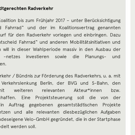
adtgerechten Radverkehr
Koalition bis zum Frühjahr 2017 – unter Berücksichtigung
d Fahrrad“ und der im Koalitionsvertrag genannten
rf für den Radverkehr vorlegen und einbringen. Dazu
tscheid Fahrrad“ und anderen Mobilitätsinitiativen und
n will in dieser Wahlperiode massiv in den Ausbau der
es -netzes investieren sowie die Planungs- und
en.
rkehr / Bündnis zur Förderung des Radverkehrs, u. a. mit
Verkehrslenkung Berlin, der BVG und S-Bahn, den
mit weiteren relevanten Akteur*innen bzw.
schaffen. Eine Projektsteuerung soll die von der
 in Auftrag gegebenen gesamtstädtischen Projekte
tzen und alle relevanten diesbezüglichen Aufgaben
andeseigene Velo-GmbH gegründet, die in der Startphase
delt werden soll.