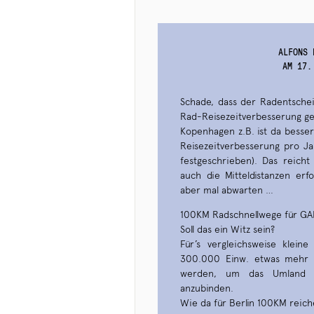
ALFONS 
AM 17.
Schade, dass der Radentscheid
Rad-Reisezeitverbesserung ges
Kopenhagen z.B. ist da besser 
Reisezeitverbesserung pro Ja
festgeschrieben). Das reich
auch die Mitteldistanzen erf
aber mal abwarten …
100KM Radschnellwege für GA
Soll das ein Witz sein?
Für’s vergleichsweise klei
300.000 Einw. etwas mehr a
werden, um das Umland e
anzubinden.
Wie da für Berlin 100KM reichen