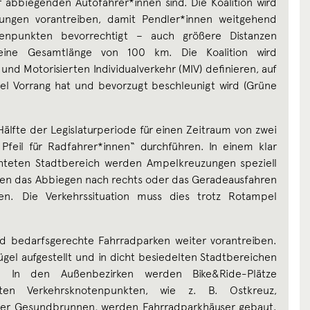
 abbiegenden Autofahrer*innen sind. Die Koalition wird
ungen vorantreiben, damit Pendler*innen weitgehend
enpunkten bevorrechtigt – auch größere Distanzen
eine Gesamtlänge von 100 km. Die Koalition wird
und Motorisierten Individualverkehr (MIV) definieren, auf
tel Vorrang hat und bevorzugt beschleunigt wird (Grüne
 Hälfte der Legislaturperiode für einen Zeitraum von zwei
 Pfeil für Radfahrer*innen“ durchführen. In einem klar
chteten Stadtbereich werden Ampelkreuzungen speziell
nen das Abbiegen nach rechts oder das Geradeausfahren
n. Die Verkehrssituation muss dies trotz Rotampel
und bedarfsgerechte Fahrradparken weiter vorantreiben.
el aufgestellt und in dicht besiedelten Stadtbereichen
. In den Außenbezirken werden Bike&Ride-Plätze
ten Verkehrsknotenpunkten, wie z. B. Ostkreuz,
der Gesundbrunnen, werden Fahrradparkhäuser gebaut.