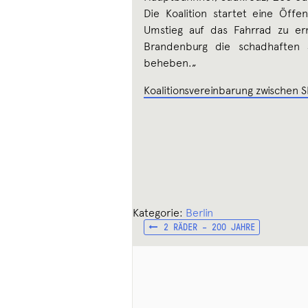
Die Koalition startet eine Öffe
Umstieg auf das Fahrrad zu er
Brandenburg die schadhaften 
beheben.
„
Koalitionsvereinbarung zwischen 
Kategorie:
Berlin
VORHERIGER
Beitragsnavigation
2 RÄDER – 200 JAHRE
BEITRAG: