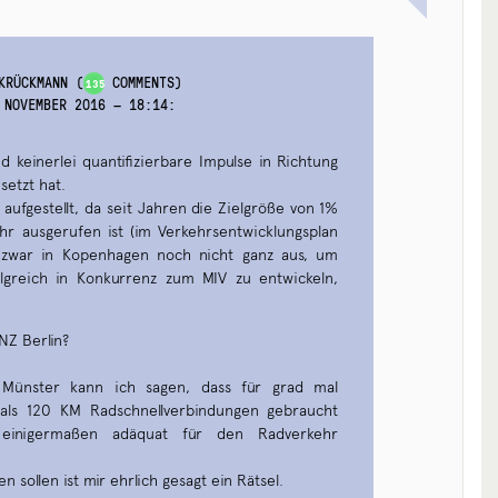
KRÜCKMANN
(
COMMENTS)
135
 NOVEMBER 2016 — 18:14
:
 keinerlei quantifizierbare Impulse in Richtung
etzt hat.
aufgestellt, da seit Jahren die Zielgröße von 1%
hr ausgerufen ist (im Verkehrsentwicklungsplan
t zwar in Kopenhagen noch nicht ganz aus, um
olgreich in Konkurrenz zum MIV zu entwickeln,
NZ Berlin?
ne Münster kann ich sagen, dass für grad mal
ls 120 KM Radschnellverbindungen gebraucht
inigermaßen adäquat für den Radverkehr
 sollen ist mir ehrlich gesagt ein Rätsel.