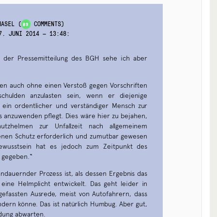
HASEL
(
COMMENTS)
89
7. JUNI 2014 — 13:48
:
in der Pressemitteilung des BGH sehe ich aber
en auch ohne einen Verstoß gegen Vorschriften
rschulden anzulasten sein, wenn er diejenige
ie ein ordentlicher und verständiger Mensch zur
anzuwenden pflegt. Dies wäre hier zu bejahen,
tzhelmen zur Unfallzeit nach allgemeinem
enen Schutz erforderlich und zumutbar gewesen
bewusstsein hat es jedoch zum Zeitpunkt des
t gegeben.“
 andauernder Prozess ist, als dessen Ergebnis das
 eine Helmplicht entwickelt. Das geht leider in
gefassten Ausrede, meist von Autofahrern, dass
ndern könne. Das ist natürlich Humbug. Aber gut,
ndung abwarten.