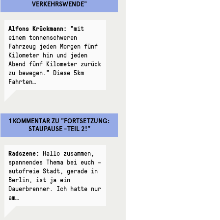
VERKEHRSWENDE
"
Alfons Krückmann:
"mit
einem tonnenschweren
Fahrzeug jeden Morgen fünf
Kilometer hin und jeden
Abend fünf Kilometer zurück
zu bewegen." Diese 5km
Fahrten…
1 KOMMENTAR
ZU "
FORTSETZUNG:
STAUPAUSE -TEIL 2!
"
Radszene:
Hallo zusammen,
spannendes Thema bei euch –
autofreie Stadt, gerade in
Berlin, ist ja ein
Dauerbrenner. Ich hatte nur
am…