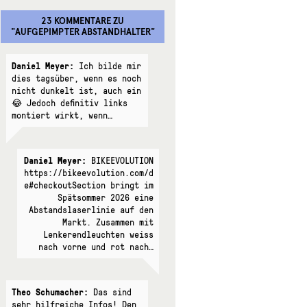
23 KOMMENTARE
ZU
"
AUFGEPIMPTER ABSTANDHALTER
"
Daniel Meyer:
Ich bilde mir
dies tagsüber, wenn es noch
nicht dunkelt ist, auch ein
😂 Jedoch definitiv links
montiert wirkt, wenn…
Daniel Meyer:
BIKEEVOLUTION
https://bikeevolution.com/d
e#checkoutSection bringt im
Spätsommer 2026 eine
Abstandslaserlinie auf den
Markt. Zusammen mit
Lenkerendleuchten weiss
nach vorne und rot nach…
Theo Schumacher:
Das sind
sehr hilfreiche Infos! Den