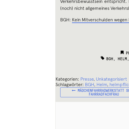
Verkehrsbewusstsein entspricht.
(noch) nicht allgemeines Verkehr
BGH:
Kein Mitverschulden wegen 
C
P
TAGS:
BGH
,
HELM
Kategorien:
Presse
,
Unkategorisiert
Schlagwörter:
BGH
,
Helm
,
helmpflic
VORHERIGER
Beitragsnavigation
MÄDCHENFAHRRADWERKSTATT S
BEITRAG:
FAHRRADFACHFRAU