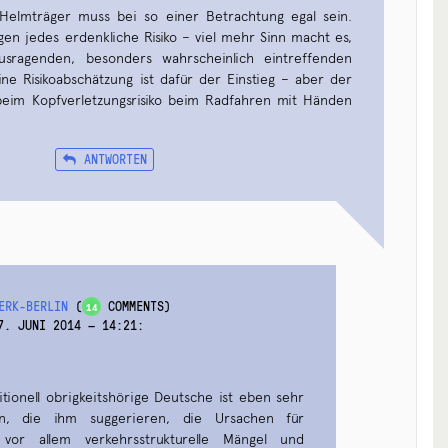
Helmträger muss bei so einer Betrachtung egal sein.
gen jedes erdenkliche Risiko – viel mehr Sinn macht es,
usragenden, besonders wahrscheinlich eintreffenden
ine Risikoabschätzung ist dafür der Einstieg – aber der
beim Kopfverletzungsrisiko beim Radfahren mit Händen
ANTWORTEN
ERK-BERLIN
(
COMMENTS)
14
7. JUNI 2014 — 14:21
:
tionell obrigkeitshörige Deutsche ist eben sehr
n, die ihm suggerieren, die Ursachen für
 vor allem verkehrsstrukturelle Mängel und