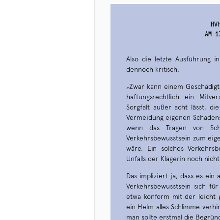
HV
AM 1
Also die letzte Ausführung 
dennoch kritisch:
„Zwar kann einem Geschädigt
haftungsrechtlich ein Mitve
Sorgfalt außer acht lässt, d
Vermeidung eigenen Schadens 
wenn das Tragen von Schu
Verkehrsbewusstsein zum eig
wäre. Ein solches Verkehrs
Unfalls der Klägerin noch nich
Das impliziert ja, dass es ein
Verkehrsbewusstsein sich für
etwa konform mit der leicht 
ein Helm alles Schlimme verhi
man sollte erstmal die Begrü