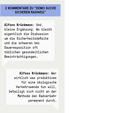
2 KOMMENTARE
ZU "
DEMO SUCHE
SICHEREN RADWEG
"
Alfons Krückmann:
Und,
kleine Ergänzung: Wo bleibt
eigentlich die Diskussion
um die Sicherheitsdefizite
und die schweren bei
Dauerexposition oft
tödlichen gesundeitlichen
Beeinträchtigungen…
Alfons Krückmann:
Wer
wirklich was produktives
für eine ökologische
Verkehrswende tun will,
beteiligt sich nicht an der
Methode den Radverkehr
permanent durch…