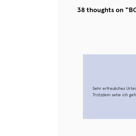
38 thoughts on “
BG
Sehr erfreuliches Urtei
Trotzdem sehe ich gef