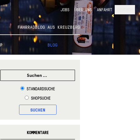
JOBS
ÜBER UNS
ANFAHRT
DEUTSCH
FAHRRADBLOG AUS KREUZBERG
P
BLOG
SUCHEN
NACH:
STANDARDSUCHE
SHOPSUCHE
SUCHEN
KOMMENTARE