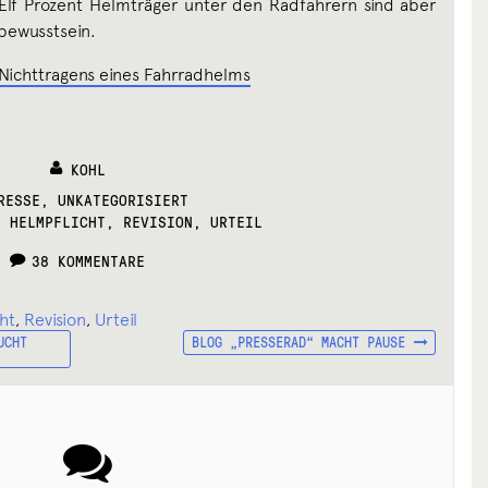
 Elf Prozent Helmträger unter den Radfahrern sind aber
sbewusstsein.
Nichttragens eines Fahrradhelms
KOHL
ATEGORIES:
RESSE
,
UNKATEGORISIERT
,
HELMPFLICHT
,
REVISION
,
URTEIL
38 KOMMENTARE
ht
,
Revision
,
Urteil
NÄCHSTER
UCHT
BLOG „PRESSERAD“ MACHT PAUSE
BEITRAG: