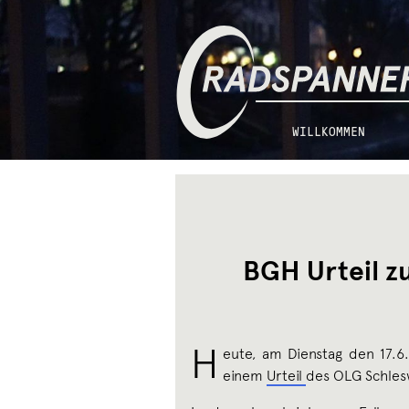
Zur
Zum
Radspannerei
Navigation
Inhalt
springen
springen
WILLKOMMEN
BGH Urteil z
H
eute, am Dienstag den 17.6.
einem
Urteil
des OLG Schles