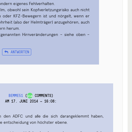
ondern eigenes Fehlverhalten.
m, obwohl sein Kopfverletzungsrisiko auch nicht
n oder KFZ-Bewegern ist und nörgelt, wenn er
hrheit (also der Helmträger) anzugehören, auch
ern herum.
tztgenannten Hirnveränderungen – siehe oben –
ANTWORTEN
BEMME51
(
COMMENTS)
114
AM 17. JUNI 2014 — 16:08
:
an den ADFC und alle die sich darangeklemmt haben,
ine entscheidung von höchster ebene.