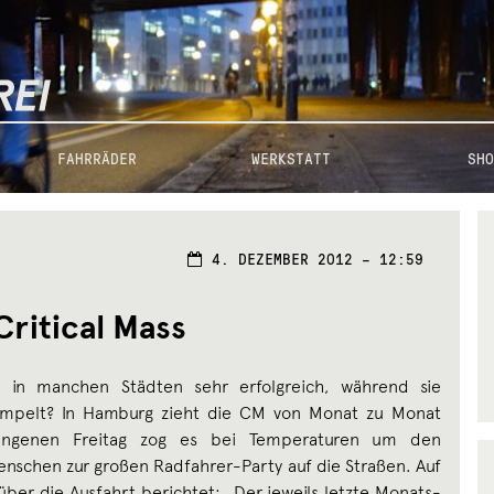
FAHRRÄDER
WERKSTATT
SHO
4. DEZEMBER 2012 – 12:59
Critical Mass
ss in manchen Städten sehr erfolgreich, während sie
dümpelt? In Hamburg zieht die CM von Monat zu Monat
angenen Freitag zog es bei Temperaturen um den
nschen zur großen Radfahrer-Party auf die Straßen. Auf
über die Ausfahrt
berichtet
: „Der jeweils letzte Monats-