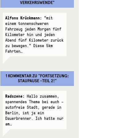
VERKEHRSWENDE
"
Alfons Krückmann:
"mit
einem tonnenschweren
Fahrzeug jeden Morgen fünf
Kilometer hin und jeden
Abend fünf Kilometer zurück
zu bewegen." Diese 5km
Fahrten…
1 KOMMENTAR
ZU "
FORTSETZUNG:
STAUPAUSE -TEIL 2!
"
Radszene:
Hallo zusammen,
spannendes Thema bei euch –
autofreie Stadt, gerade in
Berlin, ist ja ein
Dauerbrenner. Ich hatte nur
am…