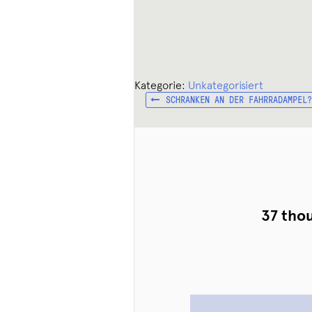
Kategorie:
Unkategorisiert
VORHERIGER
Beitragsnavigation
SCHRANKEN AN DER FAHRRADAMPEL?
BEITRAG:
37 tho