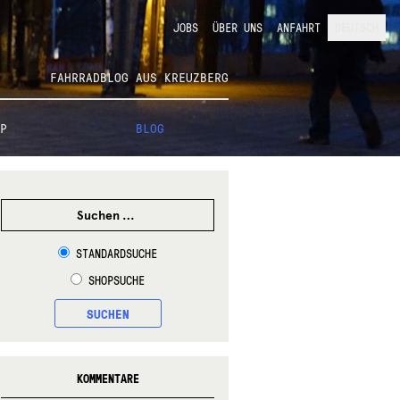
JOBS
ÜBER UNS
ANFAHRT
DEUTSCH
FAHRRADBLOG AUS KREUZBERG
P
BLOG
SUCHEN
NACH:
STANDARDSUCHE
SHOPSUCHE
SUCHEN
KOMMENTARE