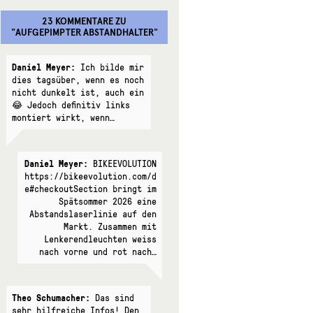
23 KOMMENTARE
ZU
"
AUFGEPIMPTER ABSTANDHALTER
"
Daniel Meyer:
Ich bilde mir
dies tagsüber, wenn es noch
nicht dunkelt ist, auch ein
😂 Jedoch definitiv links
montiert wirkt, wenn…
Daniel Meyer:
BIKEEVOLUTION
https://bikeevolution.com/d
e#checkoutSection bringt im
Spätsommer 2026 eine
Abstandslaserlinie auf den
Markt. Zusammen mit
Lenkerendleuchten weiss
nach vorne und rot nach…
Theo Schumacher:
Das sind
sehr hilfreiche Infos! Den