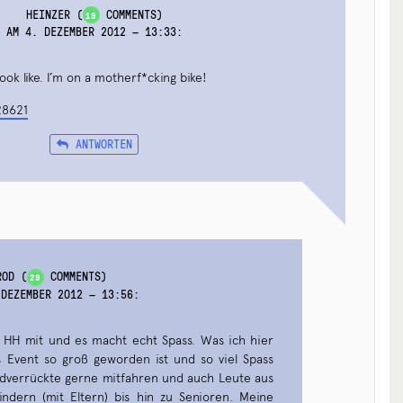
HEINZER
(
COMMENTS)
19
AM 4. DEZEMBER 2012 — 13:33
:
book like. I’m on a motherf*cking bike!
28621
ANTWORTEN
ROD
(
COMMENTS)
29
 DEZEMBER 2012 — 13:56
:
in HH mit und es macht echt Spass. Was ich hier
s Event so groß geworden ist und so viel Spass
adverrückte gerne mitfahren und auch Leute aus
Kindern (mit Eltern) bis hin zu Senioren. Meine