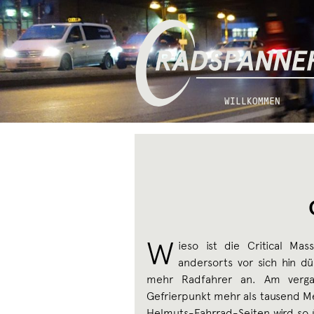
Zur
Zum
Radspannerei
Navigation
Inhalt
springen
springen
WILLKOMMEN
W
ieso ist die Critical Ma
andersorts vor sich hin 
mehr Radfahrer an. Am verg
Gefrierpunkt mehr als tausend Me
Helmuts-Fahrrad-Seiten wird so 