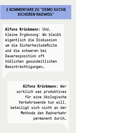
2 KOMMENTARE
ZU "
DEMO SUCHE
SICHEREN RADWEG
"
Alfons Krückmann:
Und,
kleine Ergänzung: Wo bleibt
eigentlich die Diskussion
um die Sicherheitsdefizite
und die schweren bei
Dauerexposition oft
tödlichen gesundeitlichen
Beeinträchtigungen…
Alfons Krückmann:
Wer
wirklich was produktives
für eine ökologische
Verkehrswende tun will,
beteiligt sich nicht an der
Methode den Radverkehr
permanent durch…