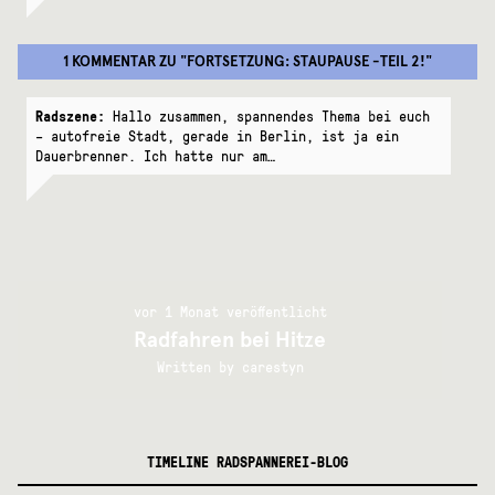
1 KOMMENTAR
ZU "
FORTSETZUNG: STAUPAUSE -TEIL 2!
"
Radszene:
Hallo zusammen, spannendes Thema bei euch
– autofreie Stadt, gerade in Berlin, ist ja ein
Dauerbrenner. Ich hatte nur am…
vor 1 Monat veröffentlicht
Radfahren bei Hitze
Written by
carestyn
TIMELINE RADSPANNEREI-BLOG