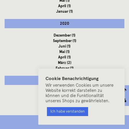
Mai
(1)
April
(1)
Januar
(1)
2020
Dezember
(1)
September
(1)
Juni
(1)
Mai
(1)
April
(1)
März
(2)
Februar
(1)
Cookie Benachrichtigung
2019
Wir verwenden Cookies um unsere
Website korrekt darstellen zu
Dezember
(1)
können und die Funktionalität
November
(1)
unseres Shops zu gewährleisten.
Oktober
(3)
September
(1)
Ich habe verstanden
August
(2)
Juli
(5)
MENU
Juni
(8)