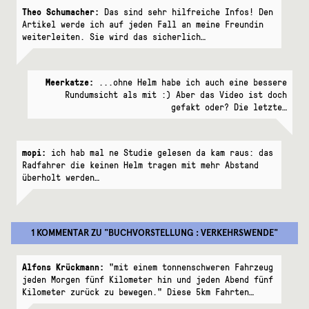
Theo Schumacher:
Das sind sehr hilfreiche Infos! Den
Artikel werde ich auf jeden Fall an meine Freundin
weiterleiten. Sie wird das sicherlich…
Meerkatze:
...ohne Helm habe ich auch eine bessere
Rundumsicht als mit :) Aber das Video ist doch
gefakt oder? Die letzte…
mopi:
ich hab mal ne Studie gelesen da kam raus: das
Radfahrer die keinen Helm tragen mit mehr Abstand
überholt werden…
1 KOMMENTAR
ZU "
BUCHVORSTELLUNG : VERKEHRSWENDE
"
Alfons Krückmann:
"mit einem tonnenschweren Fahrzeug
jeden Morgen fünf Kilometer hin und jeden Abend fünf
Kilometer zurück zu bewegen." Diese 5km Fahrten…