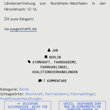
Ländervertretung von Nordrhein-Westfalen in der
Hiroshimastr. 12-16.
Ölt eure Klingeln!
via
ausgestrahlt.de
JAN
CATEGORIES:
BERLIN
TAGS:
ATOMKRAFT
,
FAHRRADDEMO
,
FAHRRADKLINGEL
,
KOALITIONSVERHANDLUNGEN
7 KOMMENTARE
Kategorie:
Berlin
Schlagwörter:
Atomkraft
,
Fahrraddemo
,
Fahrradklingel
,
Koalitionsverhandlungen
VORHERIGER
NÄCHSTER
Beitragsnavigation
VOLKSPARK
URTEIL: RADFAHREN DARF
BEITRAG:
BEITRAG:
NUR IN AUSNAHMEFÄLLEN
GLEISDREIECK: NICHT FÜR
VERBOTEN WERDEN
RADFAHRER