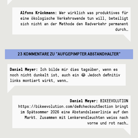
Alfons Krückmann:
Wer wirklich was produktives für
eine ökologische Verkehrswende tun will, beteiligt
sich nicht an der Methode den Radverkehr permanent
durch…
23 KOMMENTARE
ZU "
AUFGEPIMPTER ABSTANDHALTER
"
Daniel Meyer:
Ich bilde mir dies tagsüber, wenn es
noch nicht dunkelt ist, auch ein 😂 Jedoch definitiv
links montiert wirkt, wenn…
Daniel Meyer:
BIKEEVOLUTION
https://bikeevolution.com/de#checkoutSection bringt
im Spätsommer 2026 eine Abstandslaserlinie auf den
Markt. Zusammen mit Lenkerendleuchten weiss nach
vorne und rot nach…