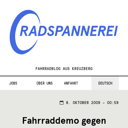
Zur
Zum
Navigation
Inhalt
springen
springen
Radspannerei
FAHRRADBLOG AUS KREUZBERG
JOBS
ÜBER UNS
ANFAHRT
DEUTSCH
8.
8. OKTOBER 2009 – 00:59
OKTO
2009
Fahrraddemo gegen