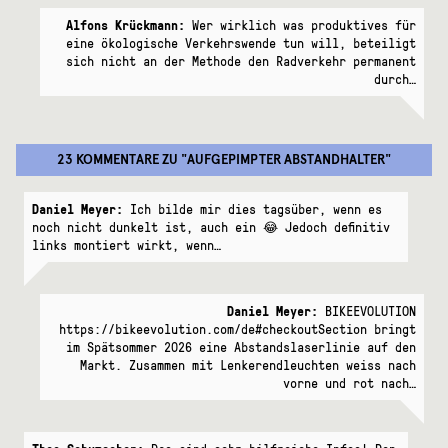
Alfons Krückmann:
Wer wirklich was produktives für
eine ökologische Verkehrswende tun will, beteiligt
sich nicht an der Methode den Radverkehr permanent
durch…
23 KOMMENTARE
ZU "
AUFGEPIMPTER ABSTANDHALTER
"
Daniel Meyer:
Ich bilde mir dies tagsüber, wenn es
noch nicht dunkelt ist, auch ein 😂 Jedoch definitiv
links montiert wirkt, wenn…
Daniel Meyer:
BIKEEVOLUTION
https://bikeevolution.com/de#checkoutSection bringt
im Spätsommer 2026 eine Abstandslaserlinie auf den
Markt. Zusammen mit Lenkerendleuchten weiss nach
vorne und rot nach…