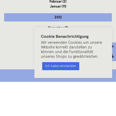
Februar
(2)
Januar
(11)
2012
Dezember
(7)
November
(10)
Cookie Benachrichtigung
Oktober
(13)
Wir verwenden Cookies um unsere
September
(11)
Website korrekt darstellen zu
August
(23)
können und die Funktionalität
Juli
(13)
unseres Shops zu gewährleisten.
Juni
(21)
Mai
(29)
Ich habe verstanden
April
(25)
März
(41)
MENU
Februar
(30)
Januar
(39)
2011
Dezember
(25)
November
(31)
Oktober
(21)