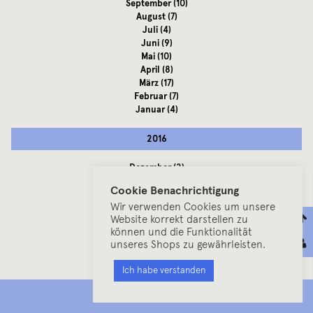
September
(10)
August
(7)
Juli
(4)
Juni
(9)
Mai
(10)
April
(8)
März
(17)
Februar
(7)
Januar
(4)
2016
Dezember
(2)
November
(13)
Cookie Benachrichtigung
Oktober
(9)
Wir verwenden Cookies um unsere
September
(3)
Website korrekt darstellen zu
August
(5)
können und die Funktionalität
Juli
(2)
unseres Shops zu gewährleisten.
Juni
(8)
Mai
(7)
Ich habe verstanden
April
(1)
März
(8)
MENU
Februar
(5)