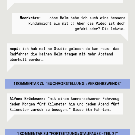
Meerkatze:
...ohne Helm habe ich auch eine bessere
Rundumsicht als mit :) Aber das Video ist doch
gefakt oder? Die letzte…
mopi:
ich hab mal ne Studie gelesen da kam raus: das
Radfahrer die keinen Helm tragen mit mehr Abstand
überholt werden…
1 KOMMENTAR
ZU "
BUCHVORSTELLUNG : VERKEHRSWENDE
"
Alfons Krückmann:
"mit einem tonnenschweren Fahrzeug
jeden Morgen fünf Kilometer hin und jeden Abend fünf
Kilometer zurück zu bewegen." Diese 5km Fahrten…
1 KOMMENTAR
ZU "
FORTSETZUNG: STAUPAUSE -TEIL 2!
"