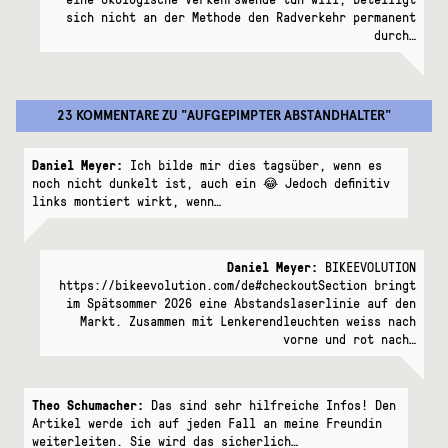
sich nicht an der Methode den Radverkehr permanent
durch…
23 KOMMENTARE
ZU "
AUFGEPIMPTER ABSTANDHALTER
"
Daniel Meyer:
Ich bilde mir dies tagsüber, wenn es
noch nicht dunkelt ist, auch ein 😂 Jedoch definitiv
links montiert wirkt, wenn…
Daniel Meyer:
BIKEEVOLUTION
https://bikeevolution.com/de#checkoutSection bringt
im Spätsommer 2026 eine Abstandslaserlinie auf den
Markt. Zusammen mit Lenkerendleuchten weiss nach
vorne und rot nach…
Theo Schumacher:
Das sind sehr hilfreiche Infos! Den
Artikel werde ich auf jeden Fall an meine Freundin
weiterleiten. Sie wird das sicherlich…