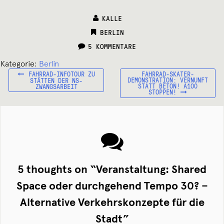
KALLE
CATEGORIES:
BERLIN
5 KOMMENTARE
Kategorie:
Berlin
VORHERIGER
NÄCHSTER
Beitragsnavigation
FAHRRAD-INFOTOUR ZU
FAHRRAD-SKATER-
BEITRAG:
BEITRAG:
DEMONSTRATION: VERNUNFT
STÄTTEN DER NS-
STATT BETON! A100
ZWANGSARBEIT
STOPPEN!
5 thoughts on “
Veranstaltung: Shared
Space oder durchgehend Tempo 30? –
Alternative Verkehrskonzepte für die
Stadt
”