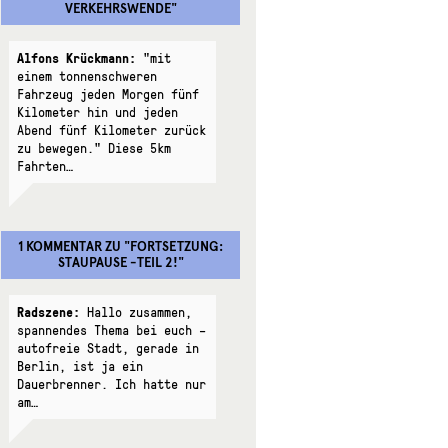
VERKEHRSWENDE
"
Alfons Krückmann:
"mit
einem tonnenschweren
Fahrzeug jeden Morgen fünf
Kilometer hin und jeden
Abend fünf Kilometer zurück
zu bewegen." Diese 5km
Fahrten…
1 KOMMENTAR
ZU "
FORTSETZUNG:
STAUPAUSE -TEIL 2!
"
Radszene:
Hallo zusammen,
spannendes Thema bei euch –
autofreie Stadt, gerade in
Berlin, ist ja ein
Dauerbrenner. Ich hatte nur
am…