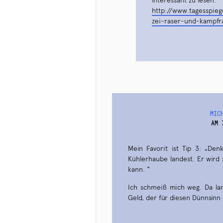
interessant zu lesen:
http://www.tagesspiege
zei-raser-und-kampfr
MIC
AM 
Mein Favorit ist Tip 3: „D
Kühlerhaube landest. Er wird
kann. “
Ich schmeiß mich weg. Da l
Geld, der für diesen Dünnsin