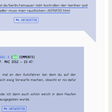
l.de/berlin/ramsauer-lobt-kontrollen-der-berliner-poli
adler-muss-man-rausfischen-/6596930.html
ANTWORTEN
HAEL S
(
COMMENTS)
955
7. MAI 2012 — 23:47
:
enk mal an den Autofahrer bei dem du auf der
 sich ewig Vorwürfe machen, obwohl er nix dafür
ande ich dann auch schön weich in dem Haufen
n ausgegeben wurde.
ANTWORTEN