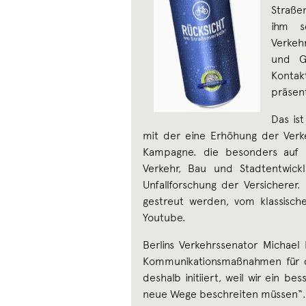
Straßen
ihm s
Verkeh
und G
Kontak
präsen
Das is
mit der eine Erhöhung der Verkeh
Kampagne. die besonders auf d
Verkehr, Bau und Stadtentwick
Unfallforschung der Versicherer.
gestreut werden, vom klassisc
Youtube.
Berlins Verkehrssenator Michae
Kommunikationsmaßnahmen für di
deshalb initiiert, weil wir ein 
neue Wege beschreiten müssen“.