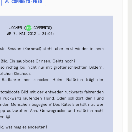
COMMENTS-FEED
JOCHEN
(
COMMENTS)
317
AM 7. MAI 2012 — 21:02
:
te Session (Karneval) steht aber erst wieder in nem
 Bild. Ein saublödes Grinsen. Gehts noch?
o richtig los, nicht nur mit grottenschlechten Bildern,
blichen Klischees.
r Radfahrer nen schicken Helm. Natürlich trägt der
totaldoofe Bild mit der entweder rückwärts fahrenden
 rückwärts laufenden Hund. Oder soll dort der Hund
enden Menschen begegnen? Des Rätsels erhält nur, wer
pp aufzurufen. Aha, Gehwegradler und natürlich nicht
er. 😉
ild, was mag es andeuten?