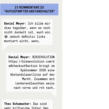
23 KOMMENTARE
ZU
"
AUFGEPIMPTER ABSTANDHALTER
"
Daniel Meyer:
Ich bilde mir
dies tagsüber, wenn es noch
nicht dunkelt ist, auch ein
😂 Jedoch definitiv links
montiert wirkt, wenn…
Daniel Meyer:
BIKEEVOLUTION
https://bikeevolution.com/d
e#checkoutSection bringt im
Spätsommer 2026 eine
Abstandslaserlinie auf den
Markt. Zusammen mit
Lenkerendleuchten weiss
nach vorne und rot nach…
Theo Schumacher:
Das sind
sehr hilfreiche Infos! Den