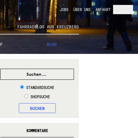
JOBS
ÜBER UNS
ANFAHRT
DEUTSCH
FAHRRADBLOG AUS KREUZBERG
P
BLOG
SUCHEN
NACH:
STANDARDSUCHE
SHOPSUCHE
SUCHEN
KOMMENTARE