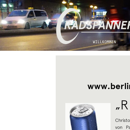
Zur
Zum
Radspannerei
Navigation
Inhalt
springen
springen
WILLKOMMEN
www.berli
„R
Christ
von P