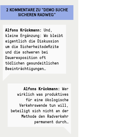
2 KOMMENTARE
ZU "
DEMO SUCHE
SICHEREN RADWEG
"
Alfons Krückmann:
Und,
kleine Ergänzung: Wo bleibt
eigentlich die Diskussion
um die Sicherheitsdefizite
und die schweren bei
Dauerexposition oft
tödlichen gesundeitlichen
Beeinträchtigungen…
Alfons Krückmann:
Wer
wirklich was produktives
für eine ökologische
Verkehrswende tun will,
beteiligt sich nicht an der
Methode den Radverkehr
permanent durch…