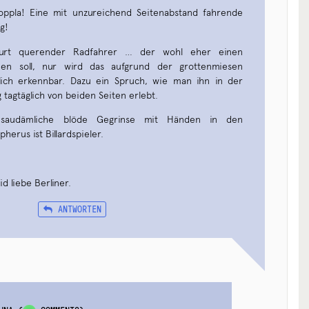
ppla! Eine mit unzureichend Seitenabstand fahrende
g!
urt querender Radfahrer … der wohl eher einen
ehen soll, nur wird das aufgrund der grottenmiesen
klich erkennbar. Dazu ein Spruch, wie man ihn in der
tagtäglich von beiden Seiten erlebt.
saudämliche blöde Gegrinse mit Händen in den
herus ist Billardspieler.
d liebe Berliner.
ANTWORTEN