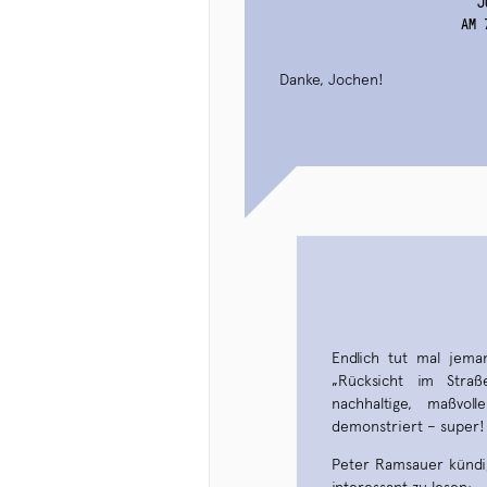
J
AM 
Danke, Jochen!
Endlich tut mal jema
„Rücksicht im Straß
nachhaltige, maßvo
demonstriert – super!
Peter Ramsauer kündig