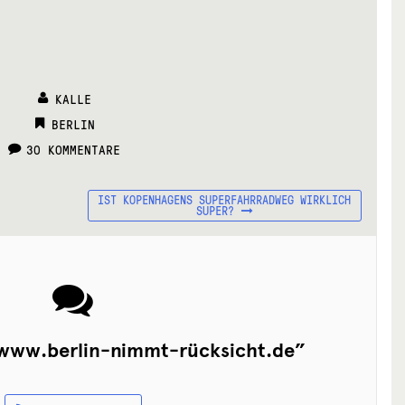
KALLE
CATEGORIES:
BERLIN
30 KOMMENTARE
NÄCHSTER
IST KOPENHAGENS SUPERFAHRRADWEG WIRKLICH
BEITRAG:
SUPER?
www.berlin-nimmt-rücksicht.de
”