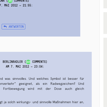
UNA
(
COMMENTS)
20
7. MAI 2012 — 21:55
:
ANTWORTEN
BERLINRADLER
(
COMMENTS)
835
AM 7. MAI 2012 — 23:04
:
nd was sinnvolles. Und welches Symbol ist besser für
enverkehr“ geeignet, als ein Radwegzeichen? Und
lle Fortbewegung wird mit der Dose auch gleich
t ja solch wirkungs- und sinnvolle Maßnahmen hier an,