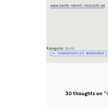
www.berlin-nimmt-rücksicht.de
Kategorie:
Berlin
VORHERIGER
Beitragsnavigation
FAHRRADPARKPLATZ NORDBAHNHOF
BEITRAG:
30 thoughts on “