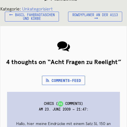
Kategorie:
Unkategorisiert
VORHERIGER
NÄCHSTER
Beitragsnavigation
BASIL FAHRRADTASCHEN
ROWDYPLANER AN DER A113
BEITRAG:
BEITRAG:
UND KÖRBE
4 thoughts on “
Acht Fragen zu Reelight
”
COMMENTS-FEED
CHRIS
(
COMMENTS)
31
AM 23. JUNI 2009 — 21:47
:
Hallo, hier meine Eindrücke mit einem Satz SL 150 an