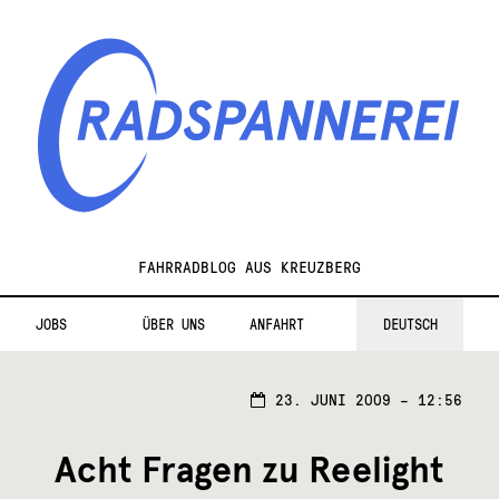
Zur
Zum
Navigation
Inhalt
springen
springen
Radspannerei
FAHRRADBLOG AUS KREUZBERG
JOBS
ÜBER UNS
ANFAHRT
DEUTSCH
23.
23. JUNI 2009 – 12:56
JUNI
2009
Acht Fragen zu Reelight