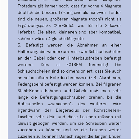
Trotzdem gilt immer noch, dass für vorne 4 Magnete
deutlich die bessere Lösung sind als nur zwei. Leider
sind die neuen, größeren Magnete (noch?) nicht als
Ergänzungspacks (2er-Sets), wie für die SL1xx-er
lieferbar. Die alten, kleineren sind aber kompatibel,
schöner wären 4 gleiche Magnete.
3. Befestigt werden die Abnehmer an einer
Halterung, die wiederrum mit zwei Schlauchschellen
an der Gabel oder den Hinterbaustreben befestigt
werden. Dies ist EXTREM fummelig! Die
Schlauchschellen sind so dimensioniert, dass Sie auch
an voluminösen Rohrdurchmessern (z.B. Alurahmen,
Federgabeln) befestigt werden können. Bei filigranen
Stahl-Rennradrahmen und Gabeln muß man sehr
lange die Befestigungsschrauben drehen, bis die
Rohrschellen „zumachen“, des weiteren wird
irgendwann der Biegeradius der Rohrschellen-
Laschen sehr klein und diese Laschen müssen mit
Gewalt gebogen werden, um die Schrauben weiter
zudrehen zu können und so die Laschen weiter
zuziehen zu können! Danach ragen die langen Enden