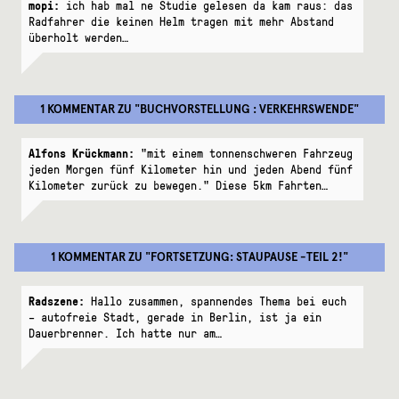
mopi:
ich hab mal ne Studie gelesen da kam raus: das
Radfahrer die keinen Helm tragen mit mehr Abstand
überholt werden…
1 KOMMENTAR
ZU "
BUCHVORSTELLUNG : VERKEHRSWENDE
"
Alfons Krückmann:
"mit einem tonnenschweren Fahrzeug
jeden Morgen fünf Kilometer hin und jeden Abend fünf
Kilometer zurück zu bewegen." Diese 5km Fahrten…
1 KOMMENTAR
ZU "
FORTSETZUNG: STAUPAUSE -TEIL 2!
"
Radszene:
Hallo zusammen, spannendes Thema bei euch
– autofreie Stadt, gerade in Berlin, ist ja ein
Dauerbrenner. Ich hatte nur am…