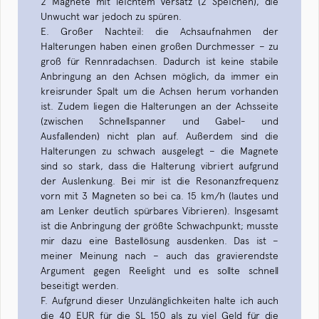
2 Magnete mit leichtem Versatz (2 Speichen), die
Unwucht war jedoch zu spüren.
E. Großer Nachteil: die Achsaufnahmen der
Halterungen haben einen großen Durchmesser – zu
groß für Rennradachsen. Dadurch ist keine stabile
Anbringung an den Achsen möglich, da immer ein
kreisrunder Spalt um die Achsen herum vorhanden
ist. Zudem liegen die Halterungen an der Achsseite
(zwischen Schnellspanner und Gabel- und
Ausfallenden) nicht plan auf. Außerdem sind die
Halterungen zu schwach ausgelegt – die Magnete
sind so stark, dass die Halterung vibriert aufgrund
der Auslenkung. Bei mir ist die Resonanzfrequenz
vorn mit 3 Magneten so bei ca. 15 km/h (lautes und
am Lenker deutlich spürbares Vibrieren). Insgesamt
ist die Anbringung der größte Schwachpunkt; musste
mir dazu eine Bastellösung ausdenken. Das ist –
meiner Meinung nach – auch das gravierendste
Argument gegen Reelight und es sollte schnell
beseitigt werden.
F. Aufgrund dieser Unzulänglichkeiten halte ich auch
die 40 EUR für die SL 150 als zu viel Geld für die