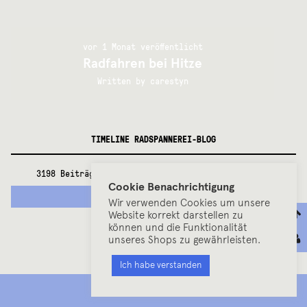
vor 1 Monat veröffentlicht
Radfahren bei Hitze
Written by
carestyn
TIMELINE RADSPANNEREI-BLOG
3198 Beiträge mit 24454 Kommentaren in 21 Jahren.
Cookie Benachrichtigung
2026
Wir verwenden Cookies um unsere
Website korrekt darstellen zu
Juni
(4)
können und die Funktionalität
Mai
(1)
unseres Shops zu gewährleisten.
April
(2)
März
(4)
Ich habe verstanden
Februar
(3)
MENU
Januar
(4)