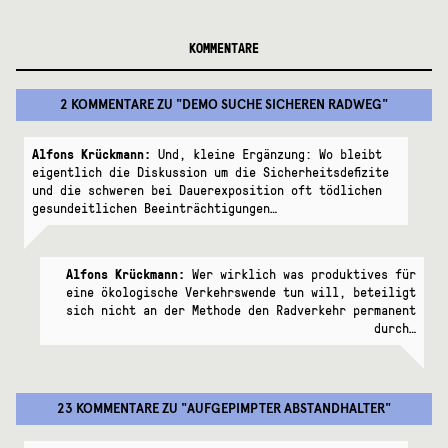
KOMMENTARE
2 KOMMENTARE
ZU "
DEMO SUCHE SICHEREN RADWEG
"
Alfons Krückmann:
Und, kleine Ergänzung: Wo bleibt
eigentlich die Diskussion um die Sicherheitsdefizite
und die schweren bei Dauerexposition oft tödlichen
gesundeitlichen Beeinträchtigungen…
Alfons Krückmann:
Wer wirklich was produktives für
eine ökologische Verkehrswende tun will, beteiligt
sich nicht an der Methode den Radverkehr permanent
durch…
23 KOMMENTARE
ZU "
AUFGEPIMPTER ABSTANDHALTER
"