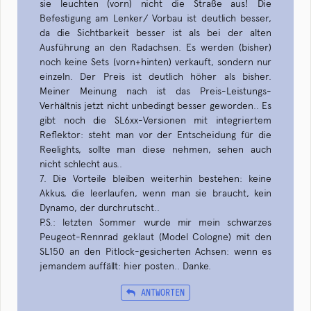
sie leuchten (vorn) nicht die Straße aus! Die
Befestigung am Lenker/ Vorbau ist deutlich besser,
da die Sichtbarkeit besser ist als bei der alten
Ausführung an den Radachsen. Es werden (bisher)
noch keine Sets (vorn+hinten) verkauft, sondern nur
einzeln. Der Preis ist deutlich höher als bisher.
Meiner Meinung nach ist das Preis-Leistungs-
Verhältnis jetzt nicht unbedingt besser geworden.. Es
gibt noch die SL6xx-Versionen mit integriertem
Reflektor: steht man vor der Entscheidung für die
Reelights, sollte man diese nehmen, sehen auch
nicht schlecht aus..
7. Die Vorteile bleiben weiterhin bestehen: keine
Akkus, die leerlaufen, wenn man sie braucht, kein
Dynamo, der durchrutscht..
P.S.: letzten Sommer wurde mir mein schwarzes
Peugeot-Rennrad geklaut (Model Cologne) mit den
SL150 an den Pitlock-gesicherten Achsen: wenn es
jemandem auffällt: hier posten.. Danke.
ANTWORTEN