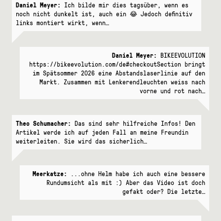
Daniel Meyer:
Ich bilde mir dies tagsüber, wenn es
noch nicht dunkelt ist, auch ein 😂 Jedoch definitiv
links montiert wirkt, wenn…
Daniel Meyer:
BIKEEVOLUTION
https://bikeevolution.com/de#checkoutSection bringt
im Spätsommer 2026 eine Abstandslaserlinie auf den
Markt. Zusammen mit Lenkerendleuchten weiss nach
vorne und rot nach…
Theo Schumacher:
Das sind sehr hilfreiche Infos! Den
Artikel werde ich auf jeden Fall an meine Freundin
weiterleiten. Sie wird das sicherlich…
Meerkatze:
...ohne Helm habe ich auch eine bessere
Rundumsicht als mit :) Aber das Video ist doch
gefakt oder? Die letzte…