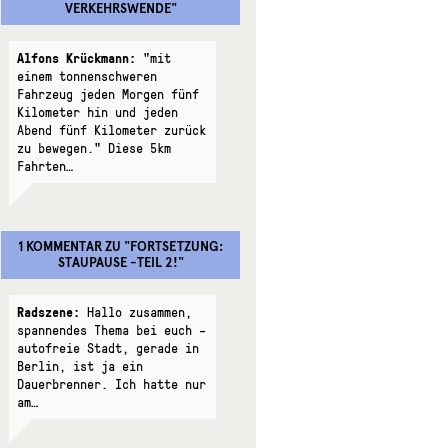
VERKEHRSWENDE
"
Alfons Krückmann:
"mit
einem tonnenschweren
Fahrzeug jeden Morgen fünf
Kilometer hin und jeden
Abend fünf Kilometer zurück
zu bewegen." Diese 5km
Fahrten…
1 KOMMENTAR
ZU "
FORTSETZUNG:
STAUPAUSE -TEIL 2!
"
Radszene:
Hallo zusammen,
spannendes Thema bei euch –
autofreie Stadt, gerade in
Berlin, ist ja ein
Dauerbrenner. Ich hatte nur
am…