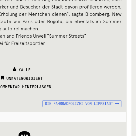
ker und Besucher der Stadt davon profitieren werden,
 Erholung der Menschen dienen“, sagte Bloomberg. New
Städte wie Paris oder Bogotá, die ebenfalls im Sommer
g autofrei machen.
an and Friends Unveil “Summer Streets”
i für Freizeitsportler
KALLE
CATEGORIES:
UNKATEGORISIERT
KOMMENTAR HINTERLASSEN
NÄCHSTER
DIE FAHRRADPOLIZEI VON LIPPSTADT
BEITRAG: