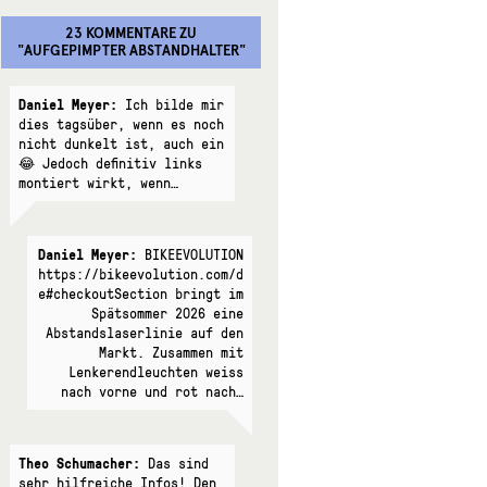
23 KOMMENTARE
ZU
"
AUFGEPIMPTER ABSTANDHALTER
"
Daniel Meyer:
Ich bilde mir
dies tagsüber, wenn es noch
nicht dunkelt ist, auch ein
😂 Jedoch definitiv links
montiert wirkt, wenn…
Daniel Meyer:
BIKEEVOLUTION
https://bikeevolution.com/d
e#checkoutSection bringt im
Spätsommer 2026 eine
Abstandslaserlinie auf den
Markt. Zusammen mit
Lenkerendleuchten weiss
nach vorne und rot nach…
Theo Schumacher:
Das sind
sehr hilfreiche Infos! Den