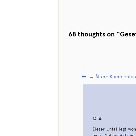
68 thoughts on “
Gese
← Ältere Kommentar
@fab:
Dieser Unfall liegt w
eine Nebenfahrbahn 