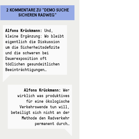
2 KOMMENTARE
ZU "
DEMO SUCHE
SICHEREN RADWEG
"
Alfons Krückmann:
Und,
kleine Ergänzung: Wo bleibt
eigentlich die Diskussion
um die Sicherheitsdefizite
und die schweren bei
Dauerexposition oft
tödlichen gesundeitlichen
Beeinträchtigungen…
Alfons Krückmann:
Wer
wirklich was produktives
für eine ökologische
Verkehrswende tun will,
beteiligt sich nicht an der
Methode den Radverkehr
permanent durch…