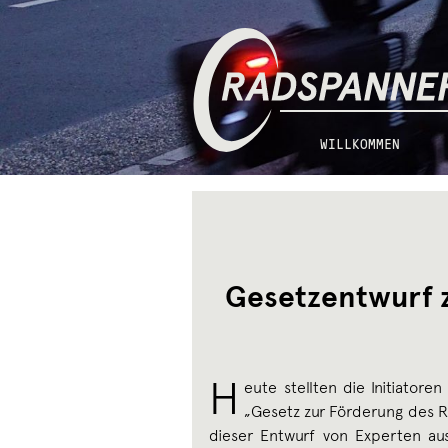
Zur
Zum
Radspannerei
Navigation
Inhalt
springen
springen
WILLKOMMEN
Gesetzentwurf 
H
eute stellten die Initiator
„Gesetz zur Förderung des Ra
dieser Entwurf von Experten au