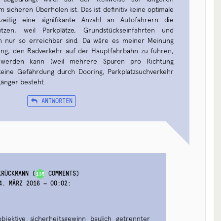
m sicheren Überholen ist. Das ist definitiv keine optimale
zeitig eine signifikante Anzahl an Autofahrern die
zen, weil Parkplätze, Grundstückseinfahrten und
 nur so erreichbar sind. Da wäre es meiner Meinung
ung, den Radverkehr auf der Hauptfahrbahn zu führen,
 werden kann (weil mehrere Spuren pro Richtung
keine Gefährdung durch Dooring, Parkplatzsuchverkehr
änger besteht.
ANTWORTEN
KRÜCKMANN
(
COMMENTS)
135
4. MÄRZ 2016 — 00:02
:
bjektive sicherheitsgewinn baulich getrennter