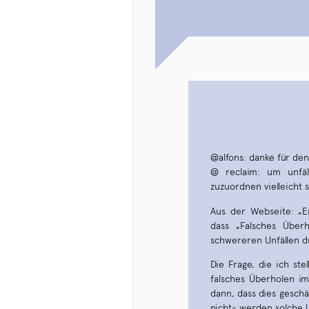
@alfons: danke für den
@ reclaim: um unfäl
zuzuordnen vielleicht 
Aus der Webseite: „E
dass „Falsches Über
schwereren Unfällen d
Die Frage, die ich st
falsches Überholen im
dann, dass dies geschä
nicht- werden solche Un