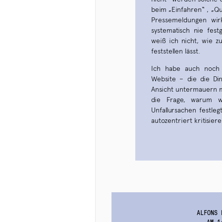
beim „Einfahren“ , „Que
Pressemeldungen wirk
systematisch nie fest
weiß ich nicht, wie z
feststellen lässt.
Ich habe auch noch 
Website – die die Di
Ansicht untermauern m
die Frage, warum wi
Unfallursachen festle
autozentriert kritisiere
ALFONS 