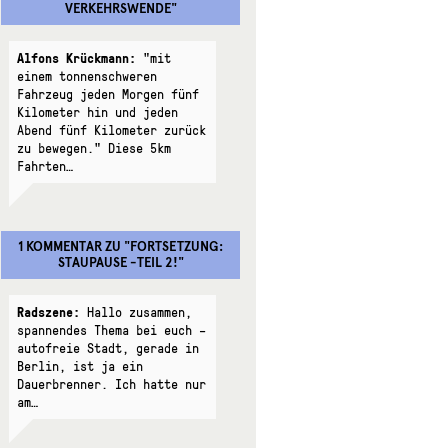
VERKEHRSWENDE
"
Alfons Krückmann:
"mit
einem tonnenschweren
Fahrzeug jeden Morgen fünf
Kilometer hin und jeden
Abend fünf Kilometer zurück
zu bewegen." Diese 5km
Fahrten…
1 KOMMENTAR
ZU "
FORTSETZUNG:
STAUPAUSE -TEIL 2!
"
Radszene:
Hallo zusammen,
spannendes Thema bei euch –
autofreie Stadt, gerade in
Berlin, ist ja ein
Dauerbrenner. Ich hatte nur
am…