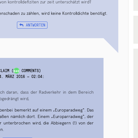
on kontrolldefiziten zur zeit unterschätzt wird?
nschaden zu zählen, wird keine Kontrolldichte benötigt.
ANTWORTEN
CLAIM
(
COMMENTS)
840
4. MÄRZ 2016 — 02:04
:
auch daran, dass der Radverkehr in dem Bereich
bgedrängt wird,
nebenbei bemerkt auf einem „Europaradweg“. Das
aßen nämlich dort. Einem „Europarradweg“, der
r unterbrochen wird, die Abbiegern (!) von der
n.