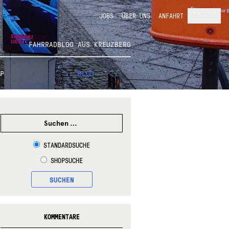
JOBS
ÜBER UNS
ANFAHRT
DEUTSCH
FAHRRADBLOG AUS KREUZBERG
P
BLOG
SUCHEN
NACH:
STANDARDSUCHE
SHOPSUCHE
SUCHEN
KOMMENTARE