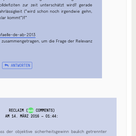
ldefiziten zur zeit unterschätzt wird? gerade
hrlässigkeit (”wird schon noch irgendwie gehn,
klar kommt”)?“
nfaelle-de-ab-2013
n zusammengetragen, um die Frage der Relevanz
ANTWORTEN
RECLAIM
(
COMMENTS)
840
AM 14. MÄRZ 2016 — 01:44
:
ass der objektive sicherheitsgewinn baulich getrennter