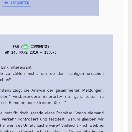
ANTWORTEN
FAB
(
COMMENTS)
486
AM 14. MÄRZ 2016 — 13:07
:
 Link, interessant
le zu zählen nicht, um sie den richtigen ursachen
schon?
rstens zeigt die Analyse der gesammelten Meldungen,
holen“ -insbesondere innerorts- nur ganz selten zu
urch Rammen oder Streifen führt. “
elle betrifft doch gerade diese Prämisse: Wenn niemand
 Verkehr kontrolliert und feststellt, warum glauben wir
he, wenn es Unfallursache wäre? Vielleicht – ich weiß es
fälle ja irrtümlich erfasst ? Etwa als Alleinunfälle, Fehler