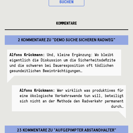
SUCHEN
KOMMENTARE
2 KOMMENTARE
ZU "
DEMO SUCHE SICHEREN RADWEG
"
Alfons Krückmann:
Und, kleine Ergänzung: Wo bleibt
eigentlich die Diskussion um die Sicherheitsdefizite
und die schweren bei Dauerexposition oft tödlichen
gesundeitlichen Beeinträchtigungen…
Alfons Krückmann:
Wer wirklich was produktives für
eine ökologische Verkehrswende tun will, beteiligt
sich nicht an der Methode den Radverkehr permanent
durch…
23 KOMMENTARE
ZU "
AUFGEPIMPTER ABSTANDHALTER
"