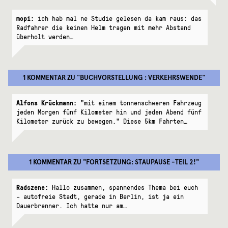
mopi:
ich hab mal ne Studie gelesen da kam raus: das
Radfahrer die keinen Helm tragen mit mehr Abstand
überholt werden…
1 KOMMENTAR
ZU "
BUCHVORSTELLUNG : VERKEHRSWENDE
"
Alfons Krückmann:
"mit einem tonnenschweren Fahrzeug
jeden Morgen fünf Kilometer hin und jeden Abend fünf
Kilometer zurück zu bewegen." Diese 5km Fahrten…
1 KOMMENTAR
ZU "
FORTSETZUNG: STAUPAUSE -TEIL 2!
"
Radszene:
Hallo zusammen, spannendes Thema bei euch
– autofreie Stadt, gerade in Berlin, ist ja ein
Dauerbrenner. Ich hatte nur am…