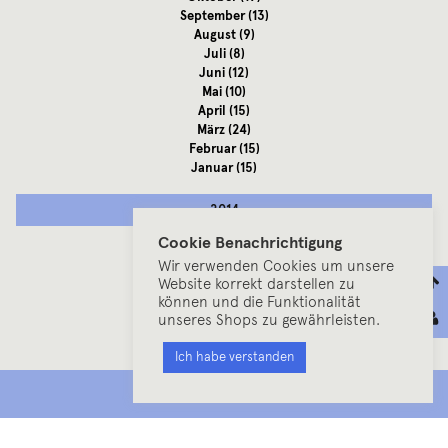
September
(13)
August
(9)
Juli
(8)
Juni
(12)
Mai
(10)
April
(15)
März
(24)
Februar
(15)
Januar
(15)
2014
Cookie Benachrichtigung
Dezember
(7)
Wir verwenden Cookies um unsere
November
(11)
Website korrekt darstellen zu
Oktober
(23)
können und die Funktionalität
September
(22)
unseres Shops zu gewährleisten.
August
(6)
Juli
(20)
Ich habe verstanden
Juni
(15)
Mai
(15)
MENU
April
(15)
März
(3)
Februar
(5)