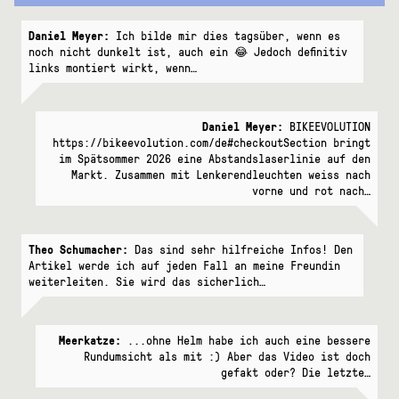
Daniel Meyer:
Ich bilde mir dies tagsüber, wenn es
noch nicht dunkelt ist, auch ein 😂 Jedoch definitiv
links montiert wirkt, wenn…
Daniel Meyer:
BIKEEVOLUTION
https://bikeevolution.com/de#checkoutSection bringt
im Spätsommer 2026 eine Abstandslaserlinie auf den
Markt. Zusammen mit Lenkerendleuchten weiss nach
vorne und rot nach…
Theo Schumacher:
Das sind sehr hilfreiche Infos! Den
Artikel werde ich auf jeden Fall an meine Freundin
weiterleiten. Sie wird das sicherlich…
Meerkatze:
...ohne Helm habe ich auch eine bessere
Rundumsicht als mit :) Aber das Video ist doch
gefakt oder? Die letzte…