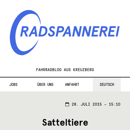
Zur
Zum
Navigation
Inhalt
springen
springen
Radspannerei
FAHRRADBLOG AUS KREUZBERG
JOBS
ÜBER UNS
ANFAHRT
DEUTSCH
28. JULI 2015 – 15:10
Satteltiere