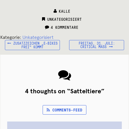
KALLE
CATEGORIES:
UNKATEGORISIERT
4 KOMMENTARE
Kategorie:
Unkategorisiert
VORHERIGER
NÄCHSTER
Beitragsnavigation
ZUSATZZEICHEN „E-BIKES
FREITAG, 31. JULI:
BEITRAG:
BEITRAG:
CRITICAL MASS
FREI“ KOMMT
4 thoughts on “
Satteltiere
”
COMMENTS-FEED