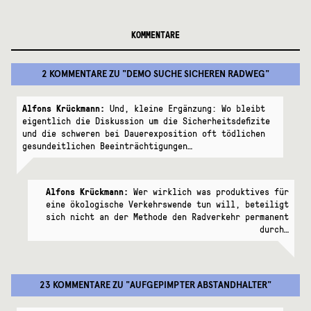
KOMMENTARE
2 KOMMENTARE
ZU "
DEMO SUCHE SICHEREN RADWEG
"
Alfons Krückmann:
Und, kleine Ergänzung: Wo bleibt
eigentlich die Diskussion um die Sicherheitsdefizite
und die schweren bei Dauerexposition oft tödlichen
gesundeitlichen Beeinträchtigungen…
Alfons Krückmann:
Wer wirklich was produktives für
eine ökologische Verkehrswende tun will, beteiligt
sich nicht an der Methode den Radverkehr permanent
durch…
23 KOMMENTARE
ZU "
AUFGEPIMPTER ABSTANDHALTER
"