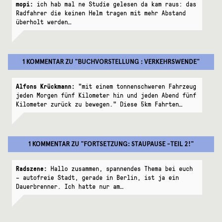
mopi:
ich hab mal ne Studie gelesen da kam raus: das
Radfahrer die keinen Helm tragen mit mehr Abstand
überholt werden…
1 KOMMENTAR
ZU "
BUCHVORSTELLUNG : VERKEHRSWENDE
"
Alfons Krückmann:
"mit einem tonnenschweren Fahrzeug
jeden Morgen fünf Kilometer hin und jeden Abend fünf
Kilometer zurück zu bewegen." Diese 5km Fahrten…
1 KOMMENTAR
ZU "
FORTSETZUNG: STAUPAUSE -TEIL 2!
"
Radszene:
Hallo zusammen, spannendes Thema bei euch
– autofreie Stadt, gerade in Berlin, ist ja ein
Dauerbrenner. Ich hatte nur am…