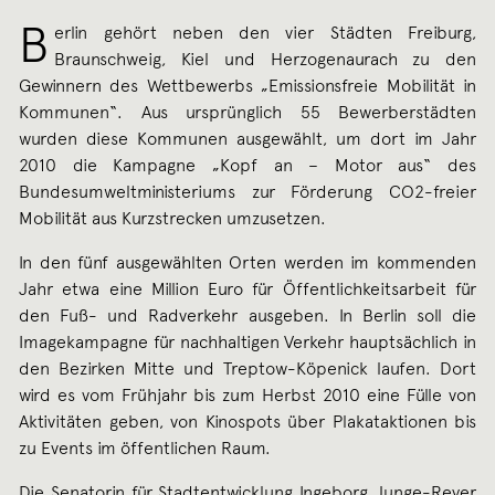
B
erlin gehört neben den vier Städten Freiburg,
Braunschweig, Kiel und Herzogenaurach zu den
Gewinnern des Wettbewerbs „Emissionsfreie Mobilität in
Kommunen“. Aus ursprünglich 55 Bewerberstädten
wurden diese Kommunen ausgewählt, um dort im Jahr
2010 die Kampagne „Kopf an – Motor aus“ des
Bundesumweltministeriums zur Förderung CO2-freier
Mobilität aus Kurzstrecken umzusetzen.
In den fünf ausgewählten Orten werden im kommenden
Jahr etwa eine Million Euro für Öffentlichkeitsarbeit für
den Fuß- und Radverkehr ausgeben. In Berlin soll die
Imagekampagne für nachhaltigen Verkehr hauptsächlich in
den Bezirken Mitte und Treptow-Köpenick laufen. Dort
wird es vom Frühjahr bis zum Herbst 2010 eine Fülle von
Aktivitäten geben, von Kinospots über Plakataktionen bis
zu Events im öffentlichen Raum.
Die Senatorin für Stadtentwicklung Ingeborg Junge-Reyer