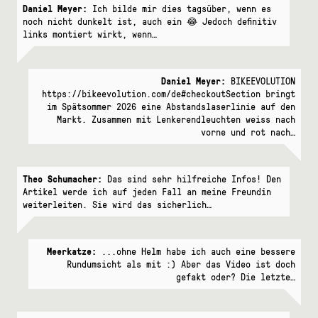
Daniel Meyer:
Ich bilde mir dies tagsüber, wenn es
noch nicht dunkelt ist, auch ein 😂 Jedoch definitiv
links montiert wirkt, wenn…
Daniel Meyer:
BIKEEVOLUTION
https://bikeevolution.com/de#checkoutSection bringt
im Spätsommer 2026 eine Abstandslaserlinie auf den
Markt. Zusammen mit Lenkerendleuchten weiss nach
vorne und rot nach…
Theo Schumacher:
Das sind sehr hilfreiche Infos! Den
Artikel werde ich auf jeden Fall an meine Freundin
weiterleiten. Sie wird das sicherlich…
Meerkatze:
...ohne Helm habe ich auch eine bessere
Rundumsicht als mit :) Aber das Video ist doch
gefakt oder? Die letzte…