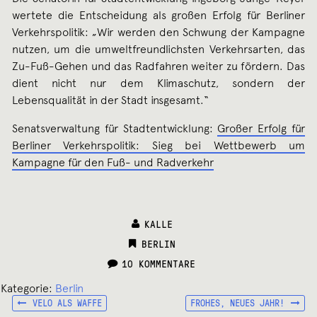
wertete die Entscheidung als großen Erfolg für Berliner
Verkehrspolitik: „Wir werden den Schwung der Kampagne
nutzen, um die umweltfreundlichsten Verkehrsarten, das
Zu-Fuß-Gehen und das Radfahren weiter zu fördern. Das
dient nicht nur dem Klima­schutz, sondern der
Lebensqualität in der Stadt insgesamt.“
Senatsverwaltung für Stadtentwicklung:
Großer Erfolg für
Berliner Verkehrspolitik: Sieg bei Wettbewerb um
Kampagne für den Fuß- und Radverkehr
KALLE
CATEGORIES:
BERLIN
10 KOMMENTARE
Kategorie:
Berlin
VORHERIGER
NÄCHSTER
Beitragsnavigation
VELO ALS WAFFE
FROHES, NEUES JAHR!
BEITRAG:
BEITRAG: