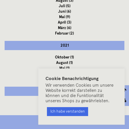
August
(3)
Juli
(5)
Juni
(6)
Mai
(9)
April
(3)
März
(6)
Februar
(2)
2021
Oktober
(1)
August
(1)
Mai
(1)
April
(1)
Cookie Benachrichtigung
Januar
(1)
Wir verwenden Cookies um unsere
Website korrekt darstellen zu
2020
können und die Funktionalität
unseres Shops zu gewährleisten.
Dezember
(1)
September
(1)
Ich habe verstanden
Juni
(1)
Mai
(1)
MENU
April
(1)