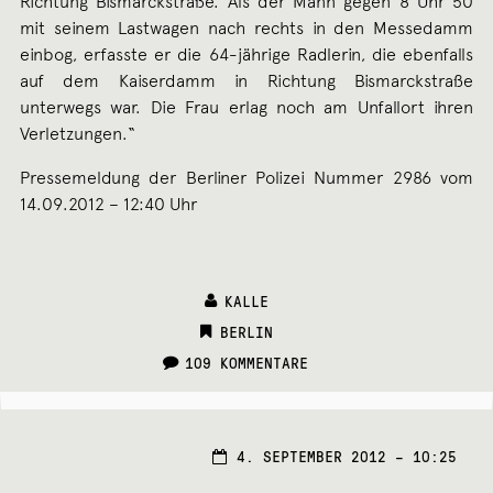
Richtung Bismarckstraße. Als der Mann gegen 8 Uhr 50
mit seinem Lastwagen nach rechts in den Messedamm
einbog, erfasste er die 64-jährige Radlerin, die ebenfalls
auf dem Kaiserdamm in Richtung Bismarckstraße
unterwegs war. Die Frau erlag noch am Unfallort ihren
Verletzungen.“
Pressemeldung der Berliner Polizei Nummer 2986 vom
14.09.2012 – 12:40 Uhr
KALLE
CATEGORIES:
BERLIN
109 KOMMENTARE
4. SEPTEMBER 2012 – 10:25