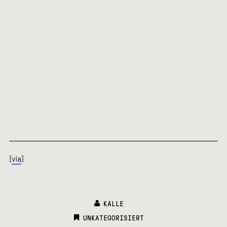
[
via
]
KALLE
CATEGORIES:
UNKATEGORISIERT