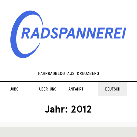
Zur
Zum
Navigation
Inhalt
springen
springen
Radspannerei
FAHRRADBLOG AUS KREUZBERG
JOBS
ÜBER UNS
ANFAHRT
DEUTSCH
Jahr:
2012