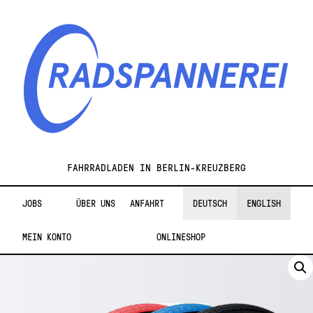
Zur
Zum
Navigation
Inhalt
springen
springen
Radspannerei
FAHRRADLADEN IN BERLIN-KREUZBERG
JOBS
ÜBER UNS
ANFAHRT
DEUTSCH
ENGLISH
MEIN KONTO
ONLINESHOP