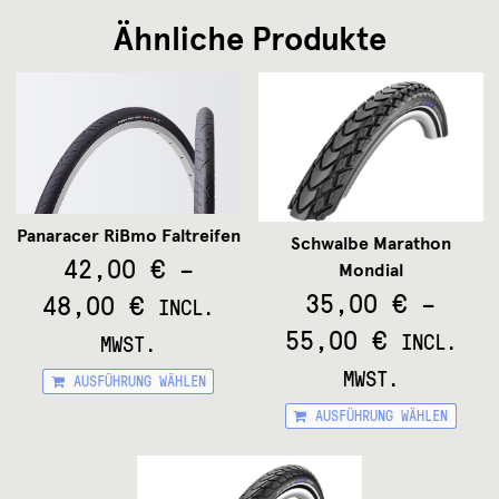
Ähnliche Produkte
Panaracer RiBmo Faltreifen
Schwalbe Marathon
42,00
€
–
Mondial
35,00
€
–
48,00
€
INCL.
55,00
€
INCL.
MWST.
Dieses
MWST.
AUSFÜHRUNG WÄHLEN
Produkt
Die
weist
AUSFÜHRUNG WÄHLEN
Pr
mehrere
wei
Varianten
me
auf.
Var
Die