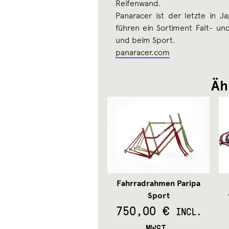
Reifenwand.
Panaracer ist der letzte in J
führen ein Sortiment Falt- und
und beim Sport.
panaracer.com
Äh
Fahrradrahmen Paripa
Sport
750,00
€
INCL.
MWST.