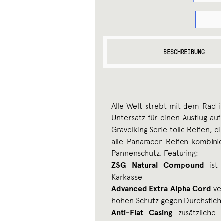
PANARAC
GRAVELK
SK
MENGE
BESCHREIBUNG
Alle Welt strebt mit dem Rad 
Untersatz für einen Ausflug a
Gravelking Serie tolle Reifen, 
alle Panaracer Reifen kombin
Pannenschutz, Featuring:
ZSG Natural Compound
is
Karkasse
Advanced Extra Alpha Cord
ve
hohen Schutz gegen Durchstich
Anti-Flat Casing
zusätzlich