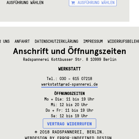
AUSFÜHRUNG WÄHLEN
AUSFÜHRUNG WÄHLEN
Produkt
Produkt
s
weist
weist
kt
mehrere
mehrer
Varianten
Variant
re
auf.
auf.
ten
Die
Die
Optionen
Option
R UNS
ANFAHRT
DATENSCHUTZERKLÄRUNG
IMPRESSUM
WIDERRUFSBELEH
können
können
nen
Anschrift und Öffnungszeiten
auf
auf
n
der
der
Radspannerei Kottbusser Str. 8 10999 Berlin
Produktseite
Produkt
WERKSTATT
gewählt
gewählt
tseite
werden
werden
lt
Tel.: 030 – 615 07218
n
werkstatt@rad-spannerei.de
ÖFFNUNGSZEITEN
Mo + Die: 11 bis 19 Uhr
Mi: 12 bis 20 Uhr
Do + Fr: 11 bis 19 Uhr
Sa: 12 bis 19 Uhr
VERTRAG WIDERRUFEN
© 2018 RADSPANNEREI, BERLIN.
WEBDESIGN BY
ERROR:UNDEFINED DESIGN
.