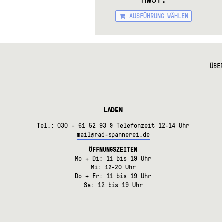
Diese
AUSFÜHRUNG WÄHLEN
Produ
weist
mehre
Varian
auf.
ÜBE
Die
Optio
könne
auf
der
LADEN
Produk
gewäh
Tel.: 030 – 61 52 93 9 Telefonzeit 12-14 Uhr
werde
mail@rad-spannerei.de
ÖFFNUNGSZEITEN
Mo + Di: 11 bis 19 Uhr
Mi: 12-20 Uhr
Do + Fr: 11 bis 19 Uhr
Sa: 12 bis 19 Uhr