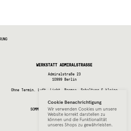
e
en
en
RUNG
seite
WERKSTATT ADMIRALSTRASSE
Admiralstraße 23
10999 Berlin
Ohne Termin. Luft, Licht, Bremse, Schaltung & kleine
Instandsetzungsarbeiten.
Cookie Benachrichtigung
ÖFFUNGSZEITEN
Wir verwenden Cookies um unsere
SOMMERPAUSE bis Anfang September!
Website korrekt darstellen zu
können und die Funktionalität
unseres Shops zu gewährleisten.