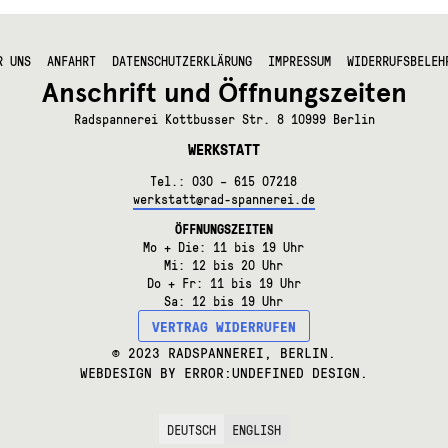
auf.
re
Die
ten
Optionen
können
R UNS
ANFAHRT
DATENSCHUTZERKLÄRUNG
IMPRESSUM
WIDERRUFSBELEH
auf
nen
Anschrift und Öffnungszeiten
der
n
Produktseite
Radspannerei Kottbusser Str. 8 10999 Berlin
gewählt
WERKSTATT
werden
tseite
lt
Tel.: 030 – 615 07218
n
werkstatt@rad-spannerei.de
ÖFFNUNGSZEITEN
Mo + Die: 11 bis 19 Uhr
Mi: 12 bis 20 Uhr
Do + Fr: 11 bis 19 Uhr
Sa: 12 bis 19 Uhr
VERTRAG WIDERRUFEN
© 2023 RADSPANNEREI, BERLIN.
WEBDESIGN BY
ERROR:UNDEFINED DESIGN
.
DEUTSCH
ENGLISH