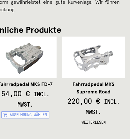
form gewährleistet eine gute Kurvenlage. Wir führen
eckung.
nliche Produkte
Fahrradpedal MKS FD-7
Fahrradpedal MKS
54,00
€
Supreme Road
INCL.
220,00
€
INCL.
MWST.
MWST.
Dieses
AUSFÜHRUNG WÄHLEN
Produkt
WEITERLESEN
weist
s
mehrere
kt
Varianten