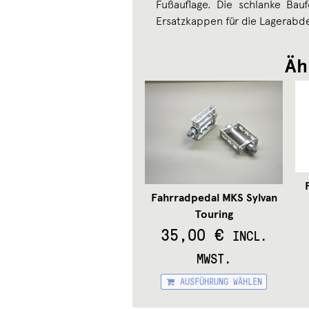
Fußauflage. Die schlanke Bau
Ersatzkappen für die Lagerabd
Äh
Fahrradpedal MKS Sylvan
Touring
35,00
€
INCL.
MWST.
Diese
AUSFÜHRUNG WÄHLEN
Produ
weist