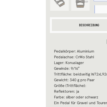
FAHRRAD
MKS
SEAHORS
MENGE
BESCHREIBUNG
Pedalkörper: Aluminium
Pedalachse: CrMo Stahl
Lager: Konuslager
Gewinde: 9/16″
Trittfläche: beidseitig W72xL
Gewicht: 340 g pro Paar
Größe (Trittfläche):
Reflektoren: ja
Farbe: silber oder schwarz
Ein Pedal für Gravel und Toure