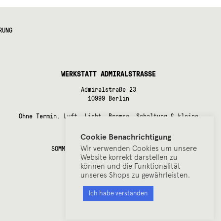
RUNG
WERKSTATT ADMIRALSTRASSE
Admiralstraße 23
10999 Berlin
Ohne Termin. Luft, Licht, Bremse, Schaltung & kleine
Instandsetzungsarbeiten.
Cookie Benachrichtigung
ÖFFUNGSZEITEN
Wir verwenden Cookies um unsere
SOMMERPAUSE bis Anfang September!
Website korrekt darstellen zu
können und die Funktionalität
unseres Shops zu gewährleisten.
Ich habe verstanden