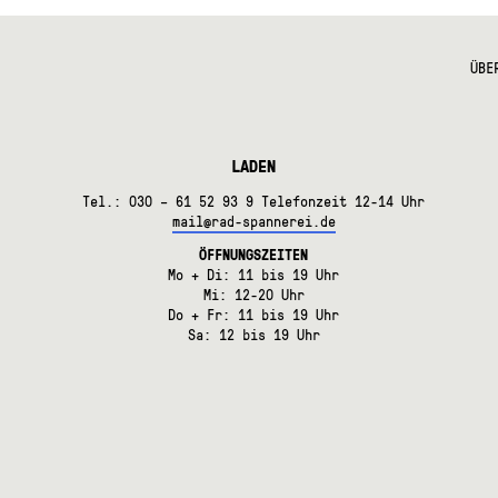
mehre
Varian
auf.
ÜBE
Die
Optio
könne
auf
der
LADEN
Produk
gewäh
Tel.: 030 – 61 52 93 9 Telefonzeit 12-14 Uhr
werde
mail@rad-spannerei.de
ÖFFNUNGSZEITEN
Mo + Di: 11 bis 19 Uhr
Mi: 12-20 Uhr
Do + Fr: 11 bis 19 Uhr
Sa: 12 bis 19 Uhr