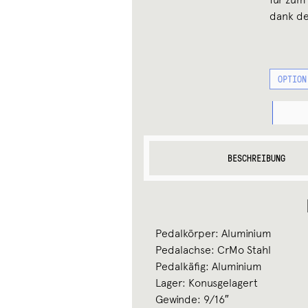
dank de
FAHRRAD
MKS
PROMENA
EZY
MENGE
BESCHREIBUNG
Pedalkörper: Aluminium
Pedalachse: CrMo Stahl
Pedalkäfig: Aluminium
Lager: Konusgelagert
Gewinde: 9/16″