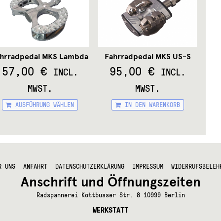
hrradpedal MKS Lambda
Fahrradpedal MKS US-S
57,00
€
95,00
€
INCL.
INCL.
MWST.
MWST.
Dieses
AUSFÜHRUNG WÄHLEN
IN DEN WARENKORB
Produkt
s
weist
kt
mehrere
Varianten
re
auf.
ten
Die
Optionen
R UNS
ANFAHRT
DATENSCHUTZERKLÄRUNG
IMPRESSUM
WIDERRUFSBELEH
können
nen
Anschrift und Öffnungszeiten
auf
n
der
Radspannerei Kottbusser Str. 8 10999 Berlin
Produktseite
WERKSTATT
gewählt
tseite