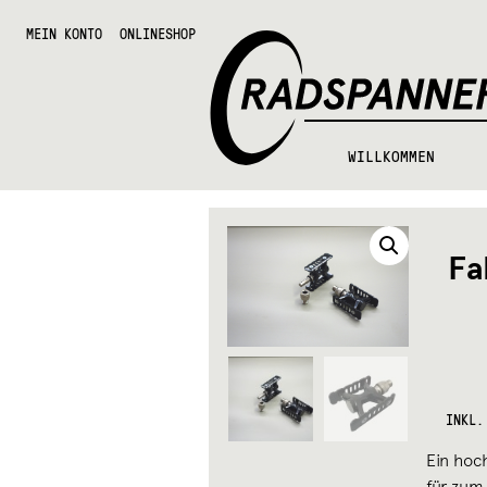
Zur
Zum
Radspannerei
Navigation
Inhalt
MEIN KONTO
ONLINESHOP
springen
springen
WILLKOMMEN
Fa
INKL.
Ein hoc
für zum 