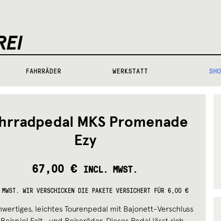
FAHRRÄDER
WERKSTATT
SHO
hrradpedal MKS Promenade
Ezy
67,00
€
INCL. MWST.
 MWST.
WIR VERSCHICKEN DIE PAKETE VERSICHERT FÜR 6,00 €
hwertiges, leichtes Tourenpedal mit Bajonett-Verschluss
Beispiel Falt- und Reiseräder. Dieses Pedal lässt sich