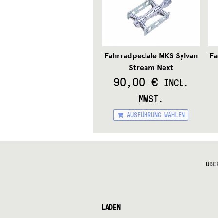
Fahrradpedale MKS Sylvan
Fa
Stream Next
90,00
€
INCL.
MWST.
Diese
AUSFÜHRUNG WÄHLEN
Produ
weist
mehre
Varian
auf.
ÜBE
Die
Optio
könne
auf
der
LADEN
Produk