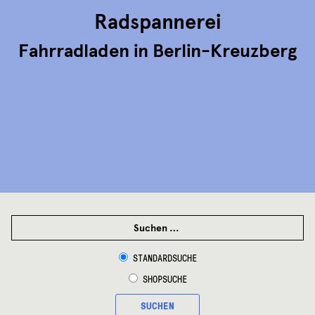
gewählt
Radspannerei
werden
Fahrradladen in Berlin-Kreuzberg
SUCHEN
NACH:
STANDARDSUCHE
SHOPSUCHE
SUCHEN