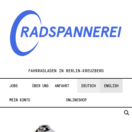
Zur
Zum
Navigation
Inhalt
springen
springen
Radspannerei
FAHRRADLADEN IN BERLIN-KREUZBERG
JOBS
ÜBER UNS
ANFAHRT
DEUTSCH
ENGLISH
MEIN KONTO
ONLINESHOP