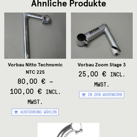
Ähnliche Produkte
Vorbau Nitto Technomic
Vorbau Zoom Stage 3
25,00
€
NTC 225
INCL.
80,00
€
–
MWST.
100,00
€
INCL.
IN DEN WARENKORB
MWST.
Dieses
AUSFÜHRUNG WÄHLEN
Produkt
weist
mehrere
Varianten