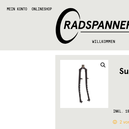
Zur
Zum
Radspannerei
Navigation
Inhalt
MEIN KONTO
ONLINESHOP
springen
springen
WILLKOMMEN
Su
INKL. 1
2 vor