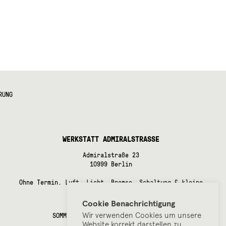
RUNG
WERKSTATT ADMIRALSTRASSE
Admiralstraße 23
10999 Berlin
Ohne Termin. Luft, Licht, Bremse, Schaltung & kleine
Instandsetzungsarbeiten.
Cookie Benachrichtigung
ÖFFUNGSZEITEN
Wir verwenden Cookies um unsere
SOMMERPAUSE bis Anfang September!
Website korrekt darstellen zu