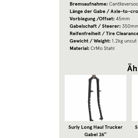
Bremsaufnahme:
Cantileversoc
Länge der Gabe / Axle-to-cr
Vorbiegung /Offset:
45mm
Gabelschaft / Steerer:
350mm, 
Reifenfreiheit / Tire Clearanc
Gewicht / Weight:
1.2kg uncut
Material:
CrMo Stahl
Äh
Surly Long Haul Trucker
S
Gabel 26″