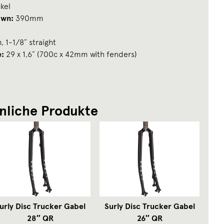
kel
own:
390mm
1-1/8˝ straight
e:
29 x 1,6˝ (700c x 42mm with fenders)
nliche Produkte
urly Disc Trucker Gabel
Surly Disc Trucker Gabel
28″ QR
26″ QR