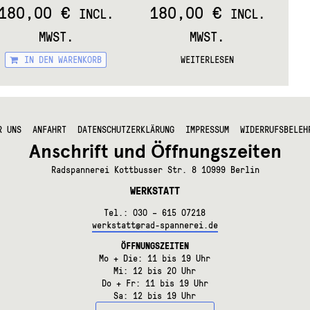
180,00
€
180,00
€
INCL.
INCL.
MWST.
MWST.
IN DEN WARENKORB
WEITERLESEN
R UNS
ANFAHRT
DATENSCHUTZERKLÄRUNG
IMPRESSUM
WIDERRUFSBELEH
Anschrift und Öffnungszeiten
Radspannerei Kottbusser Str. 8 10999 Berlin
WERKSTATT
Tel.: 030 – 615 07218
werkstatt@rad-spannerei.de
ÖFFNUNGSZEITEN
Mo + Die: 11 bis 19 Uhr
Mi: 12 bis 20 Uhr
Do + Fr: 11 bis 19 Uhr
Sa: 12 bis 19 Uhr