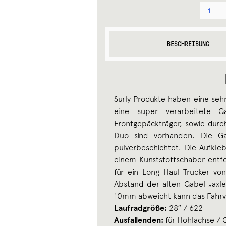
SURLY
LONG
HAUL
TRUCKER
GABEL
BESCHREIBUNG
28"
MENGE
Surly Produkte haben eine sehr 
eine super verarbeitete 
Frontgepäckträger, sowie dur
Duo sind vorhanden. Die Ga
pulverbeschichtet. Die Aufkl
einem Kunststoffschaber entfe
für ein Long Haul Trucker vo
Abstand der alten Gabel „axl
10mm abweicht kann das Fahrve
Laufradgröße:
28″ / 622
Ausfallenden:
für Hohlachse / 